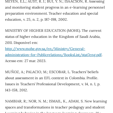
MEYEN, E.L.; AUST, R. J.; BUI, Y. N.; ISAACSON, R. Assessing
and monitoring student progress in an e-learning personnel
preparation environment. Teacher education and special
education, v. 25, n. 2, p. 187-198, 2002.
MINISTRY OF HIGHER EDUCATION (MOHE). The current
status of higher education in the Kingdom of Saudi Arabia,
2011. Disponível em:
http://www.mohe.gov.sa/en/Ministry/General-
administration-for-Publicrelations/BooksList/stat7eng.pdf
.
Acesso em: 27 mar. 2023.
MUÑOZ, A.; PALACIO, M.; ESCOBAR, L. Teachers’ beliefs
about assessment in an EFL context in Colombia. Profile.
Issues in Teachers’ Professional Development, v. 14, n. 1, p.
143-158, 2012.
NAMBIAR, R.; NOR, N. M.; ISMAIL, K., ADAM, S. New learning
spaces and transformations in teacher pedagogy and student