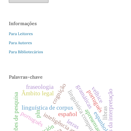
Informações
Para Leitores
Para Autores
Para Bibliotecários
Palavras-chave
cognição
gramáticas
fraseologia
velhice
estudos da interpretação
portugués
linguística computacional.
Âmbito legal
tradições de pesquisa
linguística de corpus
libras
apresentação
pln
português
espanhol
español
inteligência artificial
letras