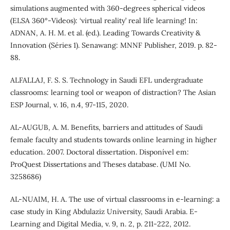
simulations augmented with 360-degrees spherical videos
(ELSA 360°-Videos): ‘virtual reality’ real life learning! In:
ADNAN, A. H. M. et al. (ed.). Leading Towards Creativity &
Innovation (Séries 1). Senawang: MNNF Publisher, 2019. p. 82-
88.
ALFALLAJ, F. S. S. Technology in Saudi EFL undergraduate
classrooms: learning tool or weapon of distraction? The Asian
ESP Journal, v. 16, n.4, 97-115, 2020.
AL-AUGUB, A. M. Benefits, barriers and attitudes of Saudi
female faculty and students towards online learning in higher
education. 2007. Doctoral dissertation. Disponível em:
ProQuest Dissertations and Theses database. (UMI No.
3258686)
AL-NUAIM, H. A. The use of virtual classrooms in e-learning: a
case study in King Abdulaziz University, Saudi Arabia. E-
Learning and Digital Media, v. 9, n. 2, p. 211-222, 2012.