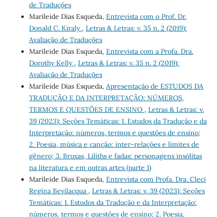
de Traduções
Marileide Dias Esqueda,
Entrevista com o Prof. Dr.
Donald C. Kiraly
,
Letras & Letras: v. 35 n. 2 (2019):
Avaliação de Traduções
Marileide Dias Esqueda,
Entrevista com a Profa. Dra.
Dorothy Kelly
,
Letras & Letras: v. 35 n. 2 (2019):
Avaliação de Traduções
Marileide Dias Esqueda,
Apresentação de ESTUDOS DA
TRADUÇÃO E DA INTERPRETAÇÃO: NÚMEROS,
TERMOS E QUESTÕES DE ENSINO
,
Letras & Letras: v.
39 (2023): Seções Temáticas: 1. Estudos da Tradução e da
Interpretação: números, termos e questões de ensino;
2. Poesia, música e canção: inter-relações e limites de
gênero; 3. Bruxas, Liliths e fadas: personagens insólitas
na literatura e em outras artes (parte 1)
Marileide Dias Esqueda,
Entrevista com Profa. Dra. Cleci
Regina Bevilacqua
,
Letras & Letras: v. 39 (2023): Seções
Temáticas: 1. Estudos da Tradução e da Interpretação:
números, termos e questões de ensino; 2. Poesia,