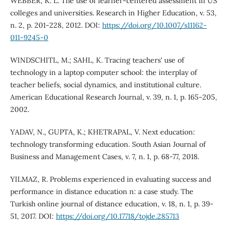
WEBBER, K. L. The use of learner-centered assessment in US
colleges and universities. Research in Higher Education, v. 53,
n. 2, p. 201-228, 2012. DOI:
https://doi.org/10.1007/s11162-
011-9245-0
WINDSCHITL, M.; SAHL, K. Tracing teachers' use of
technology in a laptop computer school: the interplay of
teacher beliefs, social dynamics, and institutional culture.
American Educational Research Journal, v. 39, n. 1, p. 165-205,
2002.
YADAV, N., GUPTA, K.; KHETRAPAL, V. Next education:
technology transforming education. South Asian Journal of
Business and Management Cases, v. 7, n. 1, p. 68-77, 2018.
YILMAZ, R. Problems experienced in evaluating success and
performance in distance education n: a case study. The
Turkish online journal of distance education, v. 18, n. 1, p. 39-
51, 2017. DOI:
https://doi.org/10.17718/tojde.285713