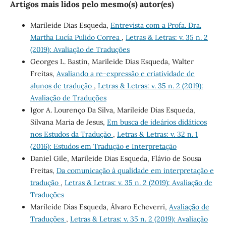
Artigos mais lidos pelo mesmo(s) autor(es)
Marileide Dias Esqueda,
Entrevista com a Profa. Dra.
Martha Lucía Pulido Correa
,
Letras & Letras: v. 35 n. 2
(2019): Avaliação de Traduções
Georges L. Bastin, Marileide Dias Esqueda, Walter
Freitas,
Avaliando a re-expressão e criatividade de
alunos de tradução
,
Letras & Letras: v. 35 n. 2 (2019):
Avaliação de Traduções
Igor A. Lourenço Da Silva, Marileide Dias Esqueda,
Silvana Maria de Jesus,
Em busca de ideários didáticos
nos Estudos da Tradução
,
Letras & Letras: v. 32 n. 1
(2016): Estudos em Tradução e Interpretação
Daniel Gile, Marileide Dias Esqueda, Flávio de Sousa
Freitas,
Da comunicação à qualidade em interpretação e
tradução
,
Letras & Letras: v. 35 n. 2 (2019): Avaliação de
Traduções
Marileide Dias Esqueda, Álvaro Echeverri,
Avaliação de
Traduções
,
Letras & Letras: v. 35 n. 2 (2019): Avaliação