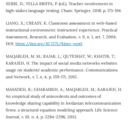
XERRI, D.; VELLA BRIFFA, P. (ed.), Teacher involvement in
high-stakes language testing. Cham: Springer, 2018. p. 173-194.
LIANG, X.; CREASY, K. Classroom assessment in web-based
instructional environment: instructors’ experience. Practical
Assessment, Research, and Evaluation, v. 9, n. 1, art. 7, 2004.
DOI:
https://doi.org/10.7275/84mr-wp41
MAQABLEH, M. M.; RAJAB, L.; QUTESHAT, W.; KHATIB, T.;
KARAJEH, H. The impact of social media networks websites
usage on students’ academic performance. Communications
and Network, v. 7, n. 4, p. 159-171, 2015.
MASA’DEH, R.; GHARAIBEH, A.; MAQABLEH, M.; KARAJEH, H.
An empirical study of antecedents and outcomes of
knowledge sharing capability in Jordanian telecommunication
firms: a structural equation modeling approach. Life Science
Journal, v. 10, n. 4, p. 2284-2296, 2013.