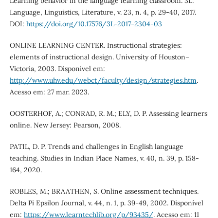
Learning behavior in the language learning classroom. 3L:
Language, Linguistics, Literature, v. 23, n. 4, p. 29-40, 2017.
DOI:
https://doi.org/10.17576/3L-2017-2304-03
ONLINE LEARNING CENTER. Instructional strategies:
elements of instructional design. University of Houston–
Victoria, 2003. Disponível em:
http://www.uhv.edu/webct/faculty/design/strategies.htm
.
Acesso em: 27 mar. 2023.
OOSTERHOF, A.; CONRAD, R. M.; ELY, D. P. Assessing learners
online. New Jersey: Pearson, 2008.
PATIL, D. P. Trends and challenges in English language
teaching. Studies in Indian Place Names, v. 40, n. 39, p. 158-
164, 2020.
ROBLES, M.; BRAATHEN, S. Online assessment techniques.
Delta Pi Epsilon Journal, v. 44, n. 1, p. 39-49, 2002. Disponível
em:
https://www.learntechlib.org/p/93435/
. Acesso em: 11