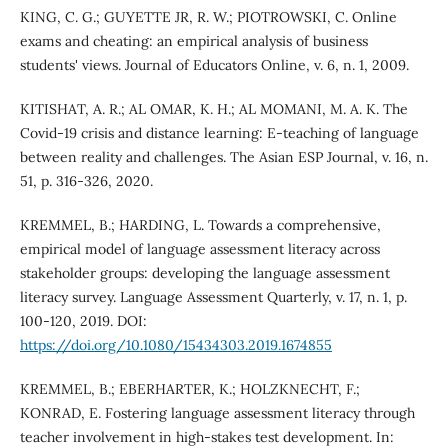
KING, C. G.; GUYETTE JR, R. W.; PIOTROWSKI, C. Online
exams and cheating: an empirical analysis of business
students' views. Journal of Educators Online, v. 6, n. 1, 2009.
KITISHAT, A. R.; AL OMAR, K. H.; AL MOMANI, M. A. K. The
Covid-19 crisis and distance learning: E-teaching of language
between reality and challenges. The Asian ESP Journal, v. 16, n.
51, p. 316-326, 2020.
KREMMEL, B.; HARDING, L. Towards a comprehensive,
empirical model of language assessment literacy across
stakeholder groups: developing the language assessment
literacy survey. Language Assessment Quarterly, v. 17, n. 1, p.
100-120, 2019. DOI:
https://doi.org/10.1080/15434303.2019.1674855
KREMMEL, B.; EBERHARTER, K.; HOLZKNECHT, F.;
KONRAD, E. Fostering language assessment literacy through
teacher involvement in high-stakes test development. In: