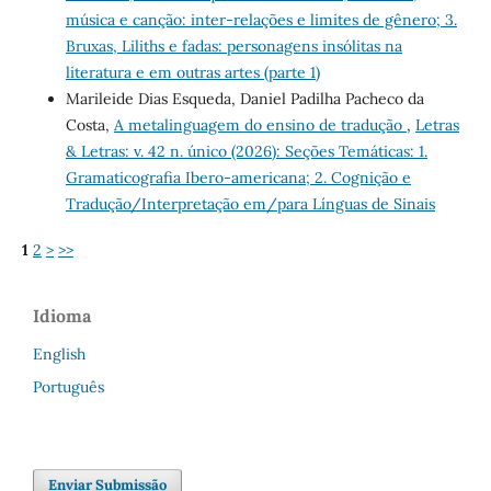
música e canção: inter-relações e limites de gênero; 3.
Bruxas, Liliths e fadas: personagens insólitas na
literatura e em outras artes (parte 1)
Marileide Dias Esqueda, Daniel Padilha Pacheco da
Costa,
A metalinguagem do ensino de tradução
,
Letras
& Letras: v. 42 n. único (2026): Seções Temáticas: 1.
Gramaticografia Ibero-americana; 2. Cognição e
Tradução/Interpretação em/para Línguas de Sinais
1
2
>
>>
Idioma
English
Português
Enviar Submissão