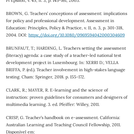
Pi Epsilon, v. 45, n. 3, p. 145-161, 2003.
BROWN, G. Teachers’ conceptions of assessment: implications
for policy and professional development. Assessment in
Education: Principles, Policy & Practice, v. 11, n. 3, p. 301-318,
2004. DOI:
https://doi.org/10.1080/0969594042000304609
BRUNFAUT, T.; HARDING, L. Teachers setting the assessment
(literacy) agenda: a case study of a teacher-led national test
development project in Luxembourg. In: XERRI D.; VELLA
BRIFFA, P. (ed.). Teacher involvement in high-stakes language
testing. Cham: Springer, 2018. p. 155-172.
CLARK, R.; MAYER, R. E-learning and the science of
instruction: proven guidelines for consumers and designers of
multimedia learning. 3. ed. Pfeiffer: Willey, 2011.
CRISP, G. Teacher’s handbook on e-assessment. California:
Australian Learning and Teaching Council Fellowship, 2011.
Disponível em: