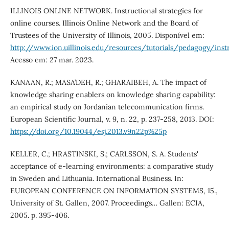
ILLINOIS ONLINE NETWORK. Instructional strategies for
online courses. Illinois Online Network and the Board of
Trustees of the University of Illinois, 2005. Disponível em:
http://www.ion.uillinois.edu/resources/tutorials/pedagogy/instr
Acesso em: 27 mar. 2023.
KANAAN, R.; MASA’DEH, R.; GHARAIBEH, A. The impact of
knowledge sharing enablers on knowledge sharing capability:
an empirical study on Jordanian telecommunication firms.
European Scientific Journal, v. 9, n. 22, p. 237-258, 2013. DOI:
https://doi.org/10.19044/esj.2013.v9n22p%25p
KELLER, C.; HRASTINSKI, S.; CARLSSON, S. A. Students'
acceptance of e-learning environments: a comparative study
in Sweden and Lithuania. International Business. In:
EUROPEAN CONFERENCE ON INFORMATION SYSTEMS, 15.,
University of St. Gallen, 2007. Proceedings… Gallen: ECIA,
2005. p. 395-406.