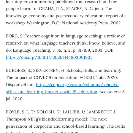
learning environments: guidelines from research on how
people learn. In: GRAHA, P. A.; STACEY, N. G. (ed.). The
knowledge economy and postsecondary education: report of a
workshop. Washington, D.C.: National Academy Press, 2002.
BORG, S. Teacher cognition in language teaching: a review of
research on what language teachers think, know, believe, and
do. Language Teaching, v. 36, n. 2, p. 81-109, 2003. DOI:
https://doi.org/10.1017/S0261444803001903
BURGESS, S.; SIEVERTSEN, H. Schools, skills, and learning:
The impact of COVID19 on education. VOXEU, 1 abr. 2020.
Disponível em:
https://cepr.org/voxeu/columns/schools-
skills-and-learning-impact-covid-19-education
. Acesso em: 8
jul. 2020.
BOYLE, S. L. T.; KOLOSH, K.; L’ALLIER, J.; LAMBRECHT J.
Thompson NETg’s blendedlearning model: The next
generation of corporate and school-based learning. The Delta