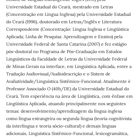
Universidade Estadual do Ceará, mestrado em Letras
(Concentração em Língua Inglesa) pela Universidade Estadual
do Ceará (1996), doutorado em Letras/Inglês e Literatura
Correspondente (Concentração: Língua Inglesa e Lingüística
Aplicada; Linha de Pesquisa: Aprendizagem e Ensino) pela
Universidade Federal de Santa Catarina (2007) e fez estágio
pós-doutoral no Programa de Pós-Graduação em Estudos
Linguísticos da Faculdade de Letras da Universidade Federal
de Minas Gerais na interface, em Linguística Aplicada, entre a
Tradução Audiovisual/Audiodescrição e o Sistem de
Avaliatividade/Linguística Sistêmico-Funcional. Atualmente é
Professor Associado O (40h/DE) da Universidade Estadual do
Ceará. Tem experiência na área de Lingüística, com ênfase em
Lingüística Aplicada, atuando principalmente nos seguintes
temas: desenvolvimento/aprendizagem da língua inglesa
como língua estrangeira ou segunda língua (teoria cognitivista
da interlíngua e teoria sócio-cultural) e demais línguas
adicionais, Linguística Sistêmico-Funcional, lexicogramática,