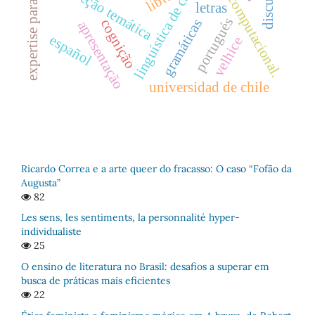
linguística computacional.
expertise paradigmas
linguística de corpus
discursos
seção temática
letras
portugués
gramáticas
cognição
apresentação
español
velhice
universidad de chile
Ricardo Correa e a arte queer do fracasso: O caso “Fofão da
Augusta”
82
Les sens, les sentiments, la personnalité hyper-
individualiste
25
O ensino de literatura no Brasil: desafios a superar em
busca de práticas mais eficientes
22