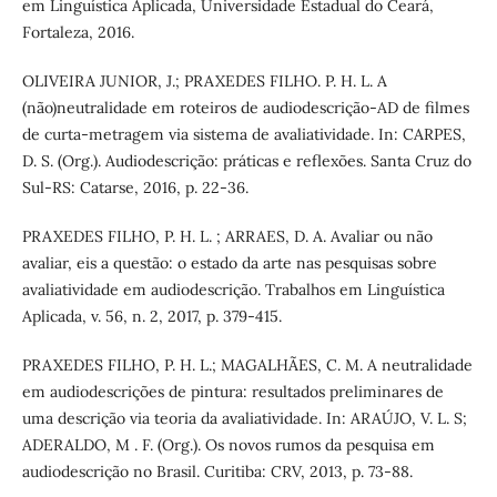
em Linguística Aplicada, Universidade Estadual do Ceará,
Fortaleza, 2016.
OLIVEIRA JUNIOR, J.; PRAXEDES FILHO. P. H. L. A
(não)neutralidade em roteiros de audiodescrição-AD de filmes
de curta-metragem via sistema de avaliatividade. In: CARPES,
D. S. (Org.). Audiodescrição: práticas e reflexões. Santa Cruz do
Sul-RS: Catarse, 2016, p. 22-36.
PRAXEDES FILHO, P. H. L. ; ARRAES, D. A. Avaliar ou não
avaliar, eis a questão: o estado da arte nas pesquisas sobre
avaliatividade em audiodescrição. Trabalhos em Linguística
Aplicada, v. 56, n. 2, 2017, p. 379-415.
PRAXEDES FILHO, P. H. L.; MAGALHÃES, C. M. A neutralidade
em audiodescrições de pintura: resultados preliminares de
uma descrição via teoria da avaliatividade. In: ARAÚJO, V. L. S;
ADERALDO, M . F. (Org.). Os novos rumos da pesquisa em
audiodescrição no Brasil. Curitiba: CRV, 2013, p. 73-88.