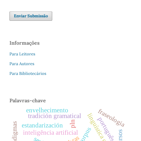
Enviar Submissão
Informações
Para Leitores
Para Autores
Para Bibliotecários
Palavras-chave
envelhecimento
fraseologia
tradición gramatical
português
pln
estandarización
inteligência artificial
libras