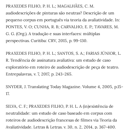
PRAXEDES FILHO, P. H. L.; MAGALHÃES, C. M.
audiodescrições de pinturas são neutras? Descrição de um
pequeno corpus em português via teoria da avaliatividade. In:
PONTES, V. O; CUNHA, R. B; CARVALHO, E. P.; TAVARES, M.
G. G. (Org.). A tradução e suas interfaces: múltiplas
perspectivas. Curitiba: CRV, 2015, p. 99-130.
PRAXEDES FILHO, P. H. L.; SANTOS, S. A.; FARIAS JÚNIOR, L.
R. Tendência de assinatura avaliativa: um estudo de caso
exploratório em roteiro de audiodescrição de peça de teatro.
Entrepalavras, v. 7, 2017, p. 243-265.
SNYDER, J. Translating Today Magazine. Volume 4, 2005, p.15-
17.
SILVA, C. F.; PRAXEDES FILHO, P. H. L. A (in)existência de
neutralidade: um estudo de caso baseado em corpus com
roteiros de audiodescrição francesas de filmes via Teoria da
Avaliatividade. Letras & Letras. v. 30, n. 2, 2014, p. 367-400.