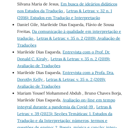
Silvana Maria de Jesus,
Em busca de ideários didáticos
nos Estudos da Tradução
,
Letras & Letras: v. 32 n. 1
(2016): Estudos em Tradução e Interpretação
Daniel Gile, Marileide Dias Esqueda, Flávio de Sousa
Freitas,
Da comunicação à qualidade em interpretação e
tradução
,
Letras & Letras: v. 35 n. 2 (2019): Avaliação de
Traduções
Marileide Dias Esqueda,
Entrevista com o Prof. Dr.
Donald C. Kiraly
,
Letras & Letras: v. 35 n. 2 (2019):
Avaliação de Traduções
Marileide Dias Esqueda,
Entrevista com a Profa. Dra.
Dorothy Kelly
,
Letras & Letras: v. 35 n. 2 (2019):
Avaliação de Traduções
Mariam Yousef Mohammed Abduh , Bruno Chaves Borja,
Marileide Dias Esqueda,
Avaliação on-line em tempo
integral durante a pandemia da Covid-19
,
Letras &
Letras: v. 39 (2023): Seções Temáticas: 1. Estudos da
Tradução e da Interpretação: números, termos e
questões de ensino; 2. Poesia, música e canção: inter-