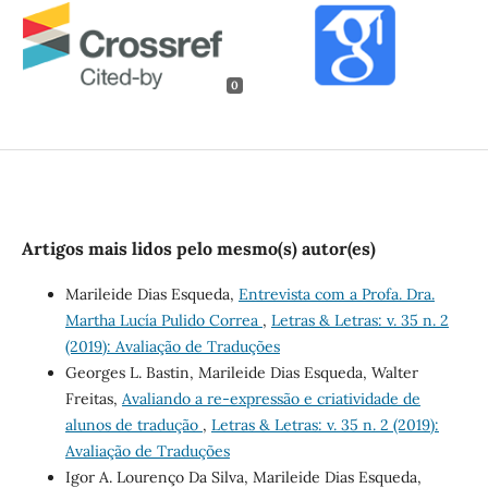
0
Artigos mais lidos pelo mesmo(s) autor(es)
Marileide Dias Esqueda,
Entrevista com a Profa. Dra.
Martha Lucía Pulido Correa
,
Letras & Letras: v. 35 n. 2
(2019): Avaliação de Traduções
Georges L. Bastin, Marileide Dias Esqueda, Walter
Freitas,
Avaliando a re-expressão e criatividade de
alunos de tradução
,
Letras & Letras: v. 35 n. 2 (2019):
Avaliação de Traduções
Igor A. Lourenço Da Silva, Marileide Dias Esqueda,