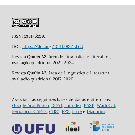
ISSN:
1981-5239
.
DOI:
https://doi.org/10.14393/LL63
Revista
Qualis A3
, área de Linguística e Literatura,
avaliação quadrienal 2021-2024.
Revista
Qualis A2
, área de Linguística e Literatura,
avaliação quadrienal 2017-2020.
Associada às seguintes bases de dados e diretórios:
Google Acadêmico
,
DOAJ
,
Latindex
,
BASE
,
WorldCat
,
Periódicos CAPES
,
CIRC
,
EZ3
,
Livre
e
Diadorim
.