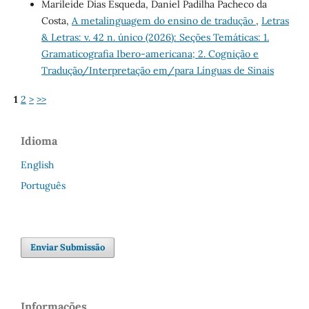
Marileide Dias Esqueda, Daniel Padilha Pacheco da
Costa,
A metalinguagem do ensino de tradução
,
Letras
& Letras: v. 42 n. único (2026): Seções Temáticas: 1.
Gramaticografia Ibero-americana; 2. Cognição e
Tradução/Interpretação em/para Línguas de Sinais
1
2
>
>>
Idioma
English
Português
Enviar Submissão
Informações