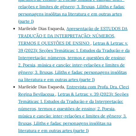
relações e limites de gênero; 3. Bruxas, Liliths e fadas:
personagens insólitas na literatura e em outras artes
(parte 1)
Marileide Dias Esqueda,
Apresentação de ESTUDOS DA
TRADUÇÃO E DA INTERPRETAÇÃO: NÚMEROS,
TERMOS E QUESTÕES DE ENSINO
,
Letras & Letras: v.
39 (2023): Seções Temáticas: 1. Estudos da Tradução e da
Interpretação: números, termos e questões de ensino;
2. Poesia, música e canção: inter-relações e limites de
gênero; 3. Bruxas, Liliths e fadas: personagens insólitas
na literatura e em outras artes (parte 1)
Marileide Dias Esqueda,
Entrevista com Profa. Dra. Cleci
Regina Bevilacqua
,
Letras & Letras: v. 39 (2023): Seções
Temáticas: 1. Estudos da Tradução e da Interpretação:
números, termos e questões de ensino; 2. Poesia,
música e canção: inter-relações e limites de gênero; 3.
Bruxas, Liliths e fadas: personagens insólitas na
literatura e em outras artes (parte 1)