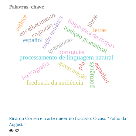
Palavras-chave
envelhecimento
libras
velhice
seção temática
linguística de corpus
cognição
tradição gramatical
letras
gramáticas
español
português
processamento de linguagem natural
apresentação
lexicografia
pln
espanhol
portugués
feedback da audiência
Ricardo Correa e a arte queer do fracasso: O caso “Fofão da
Augusta”
82