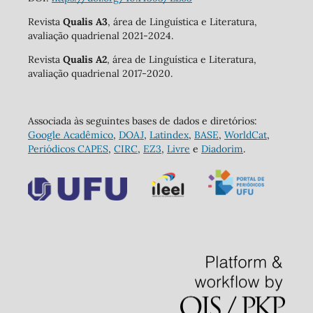
Revista
Qualis A3
, área de Linguística e Literatura,
avaliação quadrienal 2021-2024.
Revista
Qualis A2
, área de Linguística e Literatura,
avaliação quadrienal 2017-2020.
Associada às seguintes bases de dados e diretórios:
Google Acadêmico
,
DOAJ
,
Latindex
,
BASE
,
WorldCat
,
Periódicos CAPES
,
CIRC
,
EZ3
,
Livre
e
Diadorim
.