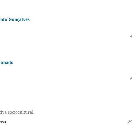
ento Gonçalves
sionado
iva sociocultural
bosa
89