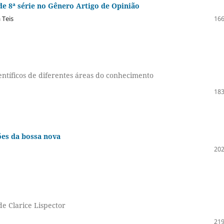
de 8ª série no Gênero Artigo de Opinião
 Teis
166
ntíficos de diferentes áreas do conhecimento
183
ões da bossa nova
202
e Clarice Lispector
219