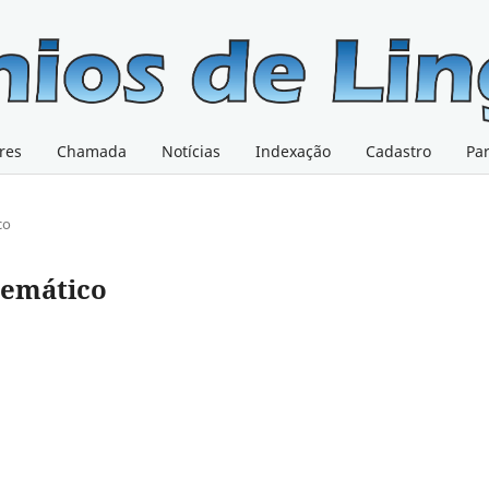
res
Chamada
Notícias
Indexação
Cadastro
Pa
co
Atemático