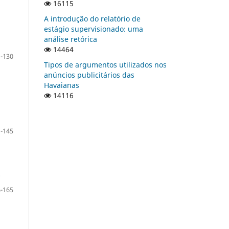
16115
A introdução do relatório de
estágio supervisionado: uma
análise retórica
14464
-130
Tipos de argumentos utilizados nos
anúncios publicitários das
Havaianas
14116
-145
-165