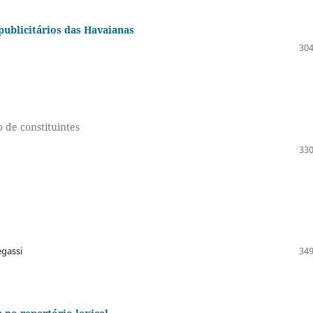
publicitários das Havaianas
304
 de constituintes
330
o
egassi
349