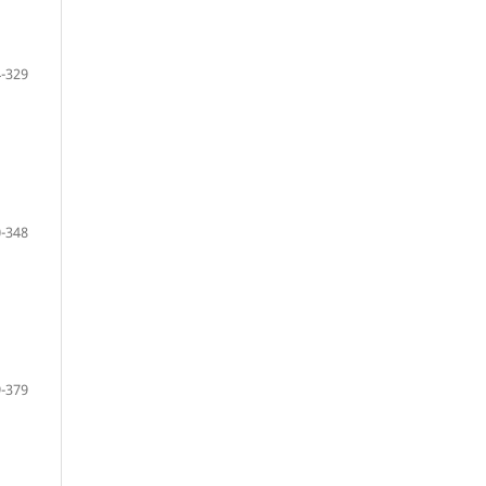
-329
-348
-379