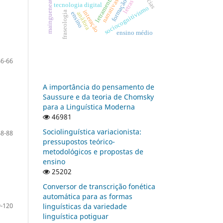
letramentos
maingueneau
narrativas
letras
tecnologia digital
sociocognitivismo
interação
fraseologia
anáfora
ensino
ensino médio
46-66
A importância do pensamento de
Saussure e da teoria de Chomsky
para a Linguística Moderna
46981
Sociolinguística variacionista:
68-88
pressupostos teórico-
metodológicos e propostas de
ensino
25202
Conversor de transcrição fonética
automática para as formas
-120
linguísticas da variedade
linguística potiguar