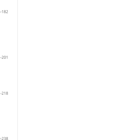
-182
-201
-218
-238