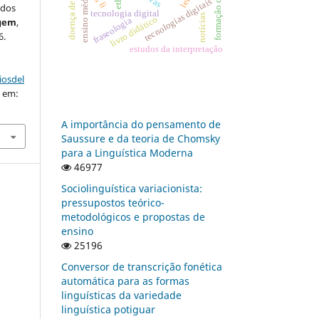
doença de alzheimer
ensino médio
tecnologias digitais
 dos
tecnologia digital
notícias
livro didático
fraseologia
gem
,
6.
estudos da interpretação
iosdel
o em:
A importância do pensamento de
Saussure e da teoria de Chomsky
para a Linguística Moderna
46977
Sociolinguística variacionista:
pressupostos teórico-
metodológicos e propostas de
ensino
25196
Conversor de transcrição fonética
automática para as formas
linguísticas da variedade
linguística potiguar