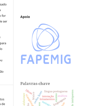
usado
a
 for
Apoio
e ser
r
 para
do
ou
ção
Palavras-chave
libras
língua portuguesa
formação de intérpretes
verbo fazer
léxico
ensino
xiangdong li
anáfora
interação
linguagens
tos
letramentos
narrativas
letras
a de
ethos