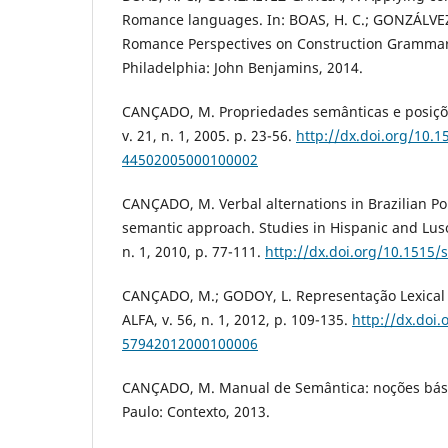
Romance languages. In: BOAS, H. C.; GONZÁLVEZ-
Romance Perspectives on Construction Gramma
Philadelphia: John Benjamins, 2014.
CANÇADO, M. Propriedades semânticas e posiçõ
v. 21, n. 1, 2005. p. 23-56.
http://dx.doi.org/10.1
44502005000100002
CANÇADO, M. Verbal alternations in Brazilian Por
semantic approach. Studies in Hispanic and Luso
n. 1, 2010, p. 77-111.
http://dx.doi.org/10.1515/
CANÇADO, M.; GODOY, L. Representação Lexical 
ALFA, v. 56, n. 1, 2012, p. 109-135.
http://dx.doi
57942012000100006
CANÇADO, M. Manual de Semântica: noções básic
Paulo: Contexto, 2013.