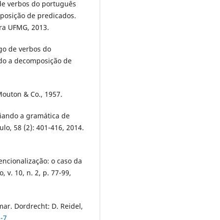
de verbos do português
mposição de predicados.
ora UFMG, 2013.
go de verbos do
undo a decomposição de
outon & Co., 1957.
ciando a gramática de
lo, 58 (2): 401-416, 2014.
encionalização: o caso da
 v. 10, n. 2, p. 77-99,
. Dordrecht: D. Reidel,
3-7