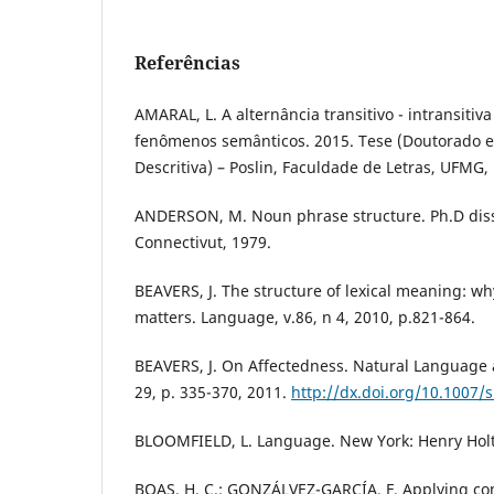
Referências
AMARAL, L. A alternância transitivo - intransitiv
fenômenos semânticos. 2015. Tese (Doutorado em
Descritiva) – Poslin, Faculdade de Letras, UFMG,
ANDERSON, M. Noun phrase structure. Ph.D disse
Connectivut, 1979.
BEAVERS, J. The structure of lexical meaning: wh
matters. Language, v.86, n 4, 2010, p.821-864.
BEAVERS, J. On Affectedness. Natural Language a
29, p. 335-370, 2011.
http://dx.doi.org/10.1007/
BLOOMFIELD, L. Language. New York: Henry Holt
BOAS, H. C.; GONZÁLVEZ-GARCÍA, F. Applying con