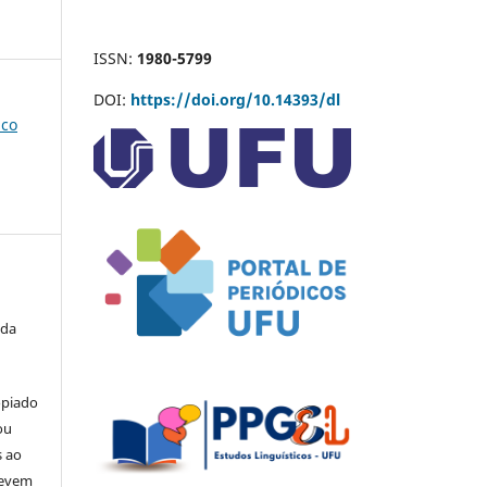
ISSN:
1980-5799
DOI:
https://doi.org/10.14393/dl
ico
 da
opiado
ou
s ao
devem