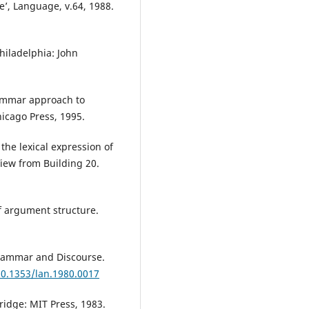
e’, Language, v.64, 1988.
hiladelphia: John
ammar approach to
hicago Press, 1995.
the lexical expression of
 View from Building 20.
f argument structure.
Grammar and Discourse.
10.1353/lan.1980.0017
idge: MIT Press, 1983.