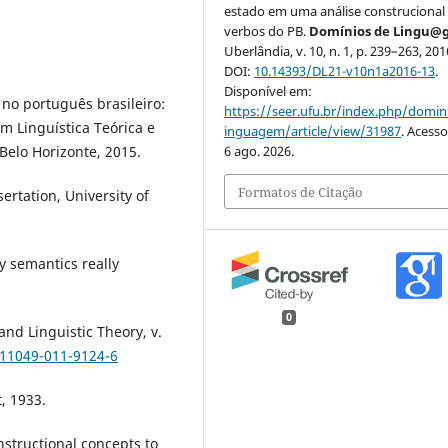
estado em uma análise construcional
verbos do PB.
Domínios de Lingu@
Uberlândia, v. 10, n. 1, p. 239–263, 201
DOI:
10.14393/DL21-v10n1a2016-13
.
Disponível em:
a no português brasileiro:
https://seer.ufu.br/index.php/domin
 Linguística Teórica e
inguagem/article/view/31987
. Acess
 Belo Horizonte, 2015.
6 ago. 2026.
Formatos de Citação
rtation, University of
y semantics really
0
nd Linguistic Theory, v.
s11049-011-9124-6
, 1933.
structional concepts to