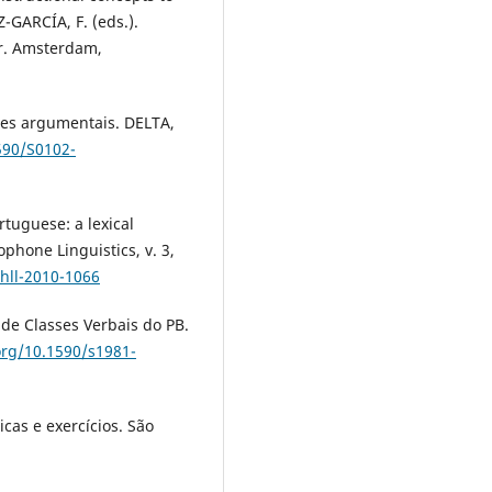
GARCÍA, F. (eds.).
r. Amsterdam,
es argumentais. DELTA,
590/S0102-
tuguese: a lexical
phone Linguistics, v. 3,
shll-2010-1066
de Classes Verbais do PB.
.org/10.1590/s1981-
as e exercícios. São