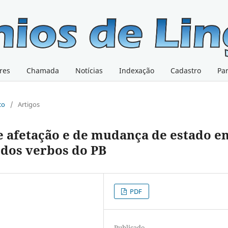
res
Chamada
Notícias
Indexação
Cadastro
Pa
co
/
Artigos
e afetação e de mudança de estado e
 dos verbos do PB
PDF
Publicado