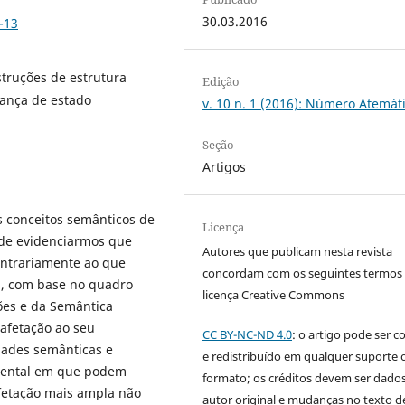
30.03.2016
-13
truções de estrutura
Edição
ança de estado
v. 10 n. 1 (2016): Número Atemát
Seção
Artigos
s conceitos semânticos de
Licença
 de evidenciarmos que
Autores que publicam nesta revista
ontrariamente ao que
concordam com os seguintes termos
s, com base no quadro
licença Creative Commons
ões e da Semântica
afetação ao seu
CC BY-NC-ND 4.0
: o artigo pode ser c
dades semânticas e
e redistribuído em qualquer suporte 
umental em que podem
formato; os créditos devem ser dado
afetação mais ampla não
autor original e mudanças no texto 