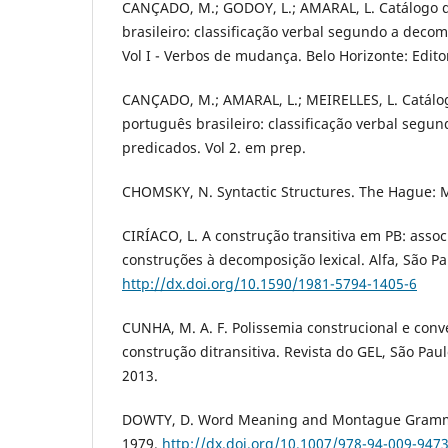
CANÇADO, M.; GODOY, L.; AMARAL, L. Catálogo 
brasileiro: classificação verbal segundo a deco
Vol I - Verbos de mudança. Belo Horizonte: Edit
CANÇADO, M.; AMARAL, L.; MEIRELLES, L. Catálo
português brasileiro: classificação verbal seg
predicados. Vol 2. em prep.
CHOMSKY, N. Syntactic Structures. The Hague: M
CIRÍACO, L. A construção transitiva em PB: asso
construções à decomposição lexical. Alfa, São Pau
http://dx.doi.org/10.1590/1981-5794-1405-6
CUNHA, M. A. F. Polissemia construcional e conv
construção ditransitiva. Revista do GEL, São Paulo,
2013.
DOWTY, D. Word Meaning and Montague Grammar
1979.
http://dx.doi.org/10.1007/978-94-009-947