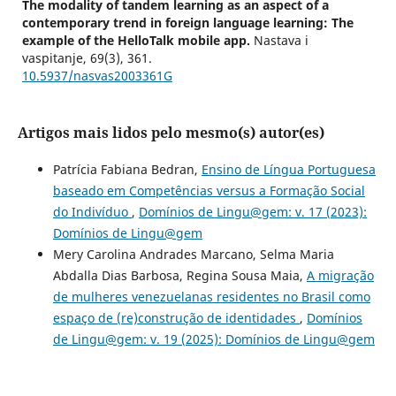
The modality of tandem learning as an aspect of a
contemporary trend in foreign language learning: The
example of the HelloTalk mobile app.
Nastava i
vaspitanje, 69(3), 361.
10.5937/nasvas2003361G
Artigos mais lidos pelo mesmo(s) autor(es)
Patrícia Fabiana Bedran,
Ensino de Língua Portuguesa
baseado em Competências versus a Formação Social
do Indivíduo
,
Domínios de Lingu@gem: v. 17 (2023):
Domínios de Lingu@gem
Mery Carolina Andrades Marcano, Selma Maria
Abdalla Dias Barbosa, Regina Sousa Maia,
A migração
de mulheres venezuelanas residentes no Brasil como
espaço de (re)construção de identidades
,
Domínios
de Lingu@gem: v. 19 (2025): Domínios de Lingu@gem