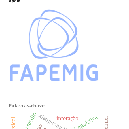
Apoio
Palavras-chave
ensino médio
xiangdong li
interação