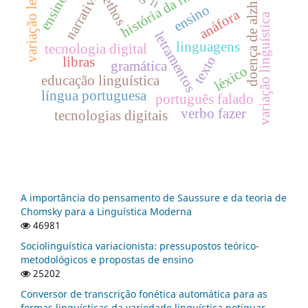
história da linguística
doença de alzheimer
variação lexical
narrativas
ethos
ensino
anáfora
variação linguística
letramentos
linguagens
tecnologia digital
texto
libras
gramática
léxico
educação linguística
língua portuguesa
português falado
verbo fazer
tecnologias digitais
A importância do pensamento de Saussure e da teoria de
Chomsky para a Linguística Moderna
46981
Sociolinguística variacionista: pressupostos teórico-
metodológicos e propostas de ensino
25202
Conversor de transcrição fonética automática para as
formas linguísticas da variedade linguística potiguar