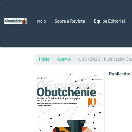
Navegação
Principal
Conteúdo
Início
Sobre a Revista
Equipe Editorial
principal
Barra
Lateral
Início
Acervo
v. 10 (2026): Publicação Co
Publicado: