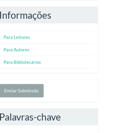
Informações
Para Leitores
Para Autores
Para Bibliotecários
nviar
Enviar Submissão
ubmissão
Palavras-chave