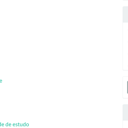
E
e
S
de de estudo