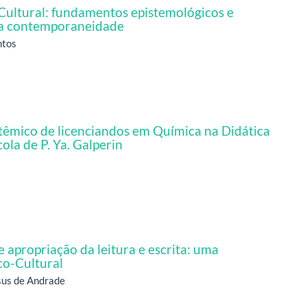
o-Cultural: fundamentos epistemológicos e
na contemporaneidade
ntos
têmico de licenciandos em Química na Didática
ola de P. Ya. Galperin
apropriação da leitura e escrita: uma
ico-Cultural
esus de Andrade