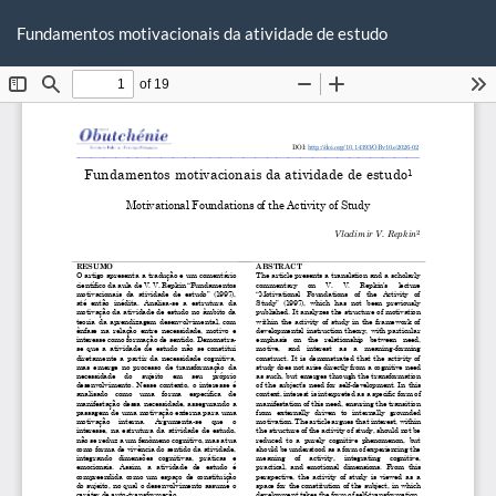
Voltar
Ba
Ba
aos
Fundamentos motivacionais da atividade de estudo
P
Detalhes
do
Artigo