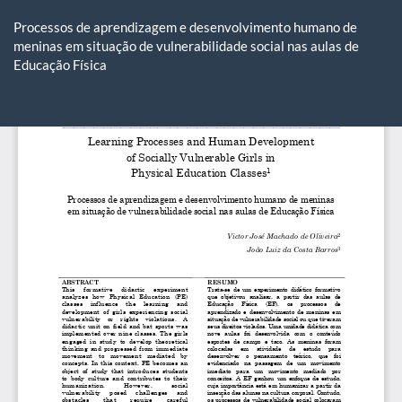
Voltar
aos
Processos de aprendizagem e desenvolvimento humano de
Detalhes
meninas em situação de vulnerabilidade social nas aulas de
do
Educação Física
Artigo
Ba
Ba
P