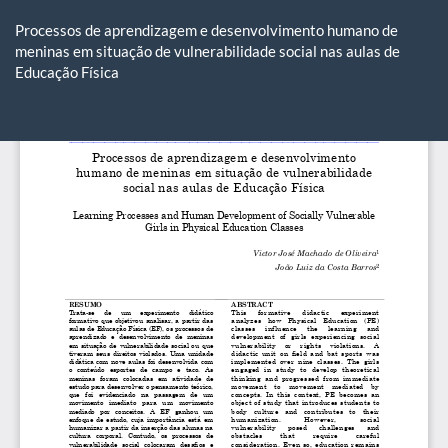
Voltar
aos
Processos de aprendizagem e desenvolvimento humano de
Detalhes
meninas em situação de vulnerabilidade social nas aulas de
do
Educação Física
Artigo
Ba
Ba
P