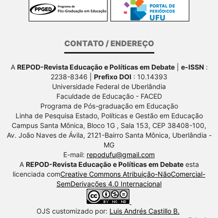
CONTATO / ENDEREÇO
A
REPOD-Revista Educação e Políticas em Debate
|
e-ISSN
:
2238-8346 |
Prefixo DOI
: 10.14393
Universidade Federal de Uberlândia
Faculdade de Educação - FACED
Programa de Pós-graduação em Educação
Linha de Pesquisa Estado, Políticas e Gestão em Educação
Campus Santa Mônica, Bloco 1G , Sala 153, CEP 38408-100,
Av.
João Naves de Ávila, 2121-Bairro Santa Mônica, Uberlândia -
MG
E-mail:
repodufu@gmail.com
A
REPOD-Revista Educação e Políticas em Debate
esta
licenciada com
Creative Commons Atribuição-NãoComercial-
SemDerivações 4.0 Internacional
OJS customizado por:
Luis Andrés Castillo B.