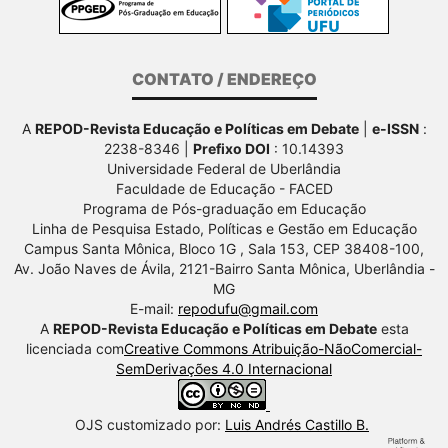
CONTATO / ENDEREÇO
A
REPOD-Revista Educação e Políticas em Debate
|
e-ISSN
:
2238-8346 |
Prefixo DOI
: 10.14393
Universidade Federal de Uberlândia
Faculdade de Educação - FACED
Programa de Pós-graduação em Educação
Linha de Pesquisa Estado, Políticas e Gestão em Educação
Campus Santa Mônica, Bloco 1G , Sala 153, CEP 38408-100,
Av.
João Naves de Ávila, 2121-Bairro Santa Mônica, Uberlândia -
MG
E-mail:
repodufu@gmail.com
A
REPOD-Revista Educação e Políticas em Debate
esta
licenciada com
Creative Commons Atribuição-NãoComercial-
SemDerivações 4.0 Internacional
OJS customizado por:
Luis Andrés Castillo B.