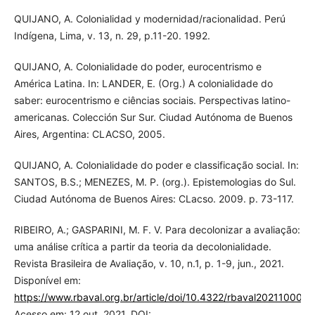
QUIJANO, A. Colonialidad y modernidad/racionalidad. Perú
Indígena, Lima, v. 13, n. 29, p.11-20. 1992.
QUIJANO, A. Colonialidade do poder, eurocentrismo e
América Latina. In: LANDER, E. (Org.) A colonialidade do
saber: eurocentrismo e ciências sociais. Perspectivas latino-
americanas. Colección Sur Sur. Ciudad Autónoma de Buenos
Aires, Argentina: CLACSO, 2005.
QUIJANO, A. Colonialidade do poder e classificação social. In:
SANTOS, B.S.; MENEZES, M. P. (org.). Epistemologias do Sul.
Ciudad Autónoma de Buenos Aires: CLacso. 2009. p. 73-117.
RIBEIRO, A.; GASPARINI, M. F. V. Para decolonizar a avaliação:
uma análise crítica a partir da teoria da decolonialidade.
Revista Brasileira de Avaliação, v. 10, n.1, p. 1-9, jun., 2021.
Disponível em:
https://www.rbaval.org.br/article/doi/10.4322/rbaval202110006
.
Acesso em: 12 out. 2021. DOI: