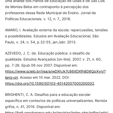
uma análise dos Planos de Educação de Goiás e de São Luís
de Montes Belos em contraponto à percepção dos
professores dessa Rede Municipal de Ensino. Jornal de
Políticas Educacionais. v. 12, n. 7., 2018.
AMARO, I. Avaliação externa da escola: repercussões, tensões
e possibilidades. Estudos em Avaliação Educacional, São
Paulo, v. 24, n. 54, p.32-55, jan./abr. 2013.
AZEVEDO, J. C. de. Educação pública: o desafio da
qualidade. Estudos Avançados [on-line]. 2007, v. 21, n. 60,
pp. 7-26. Epub 06 nov 2007. Disponível em:
https://www.scielo.br/j/ea/a/wDXhJk7c86XDXfh8D6QpXyn/?
lang=pt
. Acesso em 10 mar. 2022. DOI:
https://doi.org/10.1590/S0103-40142007000200002
.
BRIGHENTI, C. A. Desafios para a educação escolar
específica em contextos de políticas universalizantes. Revista
grifos, n. 41, 2016. Disponível em:
https://bell.unochapeco.edu.br/revistas/index.php/grifos/article