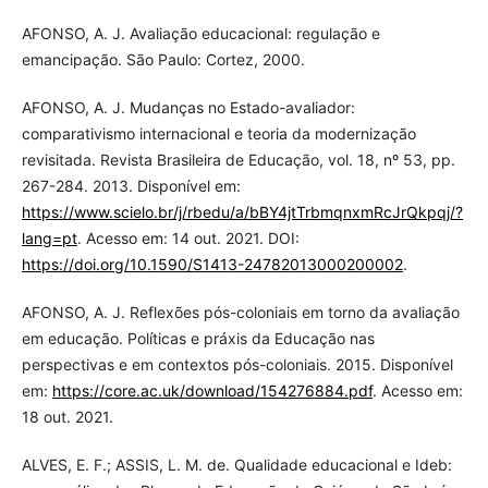
AFONSO, A. J. Avaliação educacional: regulação e
emancipação. São Paulo: Cortez, 2000.
AFONSO, A. J. Mudanças no Estado-avaliador:
comparativismo internacional e teoria da modernização
revisitada. Revista Brasileira de Educação, vol. 18, nº 53, pp.
267-284. 2013. Disponível em:
https://www.scielo.br/j/rbedu/a/bBY4jtTrbmqnxmRcJrQkpqj/?
lang=pt
. Acesso em: 14 out. 2021. DOI:
https://doi.org/10.1590/S1413-24782013000200002
.
AFONSO, A. J. Reflexões pós-coloniais em torno da avaliação
em educação. Políticas e práxis da Educação nas
perspectivas e em contextos pós-coloniais. 2015. Disponível
em:
https://core.ac.uk/download/154276884.pdf
. Acesso em:
18 out. 2021.
ALVES, E. F.; ASSIS, L. M. de. Qualidade educacional e Ideb: