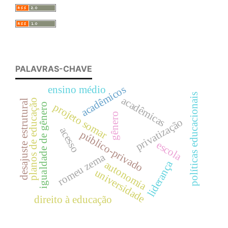
PALAVRAS-CHAVE
acadêmicos
ensino médio
políticas educacionais
acadêmicas
planos de educação
desajuste estrutural
projeto somar
igualdade de gênero
gênero
privatização
acesso
público-privado
escola
romeu zema
liderança
autonomia
universidade
direito à educação