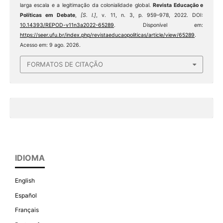
larga escala e a legitimação da colonialidade global.
Revista Educação e
Políticas em Debate
,
[S. l.]
, v. 11, n. 3, p. 959–978, 2022. DOI:
10.14393/REPOD-v11n3a2022-65289
. Disponível em:
https://seer.ufu.br/index.php/revistaeducaopoliticas/article/view/65289
.
Acesso em: 9 ago. 2026.
FORMATOS DE CITAÇÃO
IDIOMA
English
Español
Français