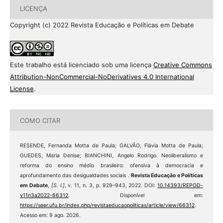
LICENÇA
Copyright (c) 2022 Revista Educação e Políticas em Debate
Este trabalho está licenciado sob uma licença
Creative Commons
Attribution-NonCommercial-NoDerivatives 4.0 International
License
.
COMO CITAR
RESENDE, Fernanda Motta de Paula; GALVÃO, Flávia Motta de Paula;
GUEDES, Maria Denise; BIANCHINI, Angelo Rodrigo. Neoliberalismo e
reforma do ensino médio brasileiro: ofensiva à democracia e
aprofundamento das desigualdades sociais .
Revista Educação e Políticas
em Debate
,
[S. l.]
, v. 11, n. 3, p. 929–943, 2022. DOI:
10.14393/REPOD-
v11n3a2022-66312
. Disponível em:
https://seer.ufu.br/index.php/revistaeducaopoliticas/article/view/66312
.
Acesso em: 9 ago. 2026.