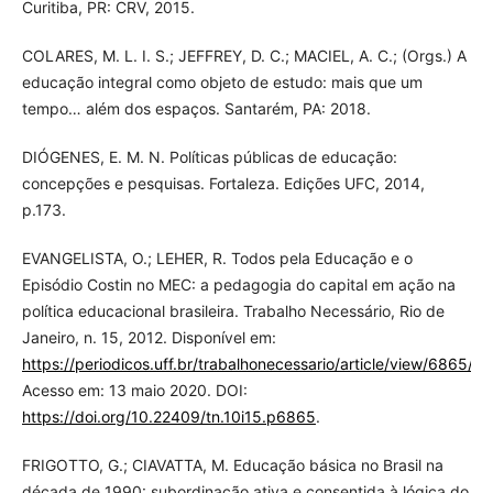
Curitiba, PR: CRV, 2015.
COLARES, M. L. I. S.; JEFFREY, D. C.; MACIEL, A. C.; (Orgs.) A
educação integral como objeto de estudo: mais que um
tempo… além dos espaços. Santarém, PA: 2018.
DIÓGENES, E. M. N. Políticas públicas de educação:
concepções e pesquisas. Fortaleza. Edições UFC, 2014,
p.173.
EVANGELISTA, O.; LEHER, R. Todos pela Educação e o
Episódio Costin no MEC: a pedagogia do capital em ação na
política educacional brasileira. Trabalho Necessário, Rio de
Janeiro, n. 15, 2012. Disponível em:
https://periodicos.uff.br/trabalhonecessario/article/view/6865/5
Acesso em: 13 maio 2020. DOI:
https://doi.org/10.22409/tn.10i15.p6865
.
FRIGOTTO, G.; CIAVATTA, M. Educação básica no Brasil na
década de 1990: subordinação ativa e consentida à lógica do