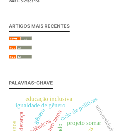
Para Bibliotecários
ARTIGOS MAIS RECENTES
PALAVRAS-CHAVE
ciclo de políticas
educação inclusiva
igualdade de gênero
universidade
gênero
romeu zema
liderança
acadêmicos
projeto somar