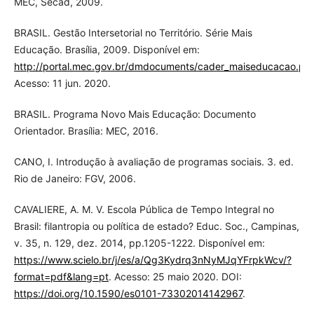
MEC, Secad, 2009.
BRASIL. Gestão Intersetorial no Território. Série Mais
Educação. Brasília, 2009. Disponível em:
http://portal.mec.gov.br/dmdocuments/cader_maiseducacao.pdf
Acesso: 11 jun. 2020.
BRASIL. Programa Novo Mais Educação: Documento
Orientador. Brasília: MEC, 2016.
CANO, I. Introdução à avaliação de programas sociais. 3. ed.
Rio de Janeiro: FGV, 2006.
CAVALIERE, A. M. V. Escola Pública de Tempo Integral no
Brasil: filantropia ou política de estado? Educ. Soc., Campinas,
v. 35, n. 129, dez. 2014, pp.1205-1222. Disponível em:
https://www.scielo.br/j/es/a/Qg3Kydrq3nNyMJqYFrpkWcv/?
format=pdf&lang=pt
. Acesso: 25 maio 2020. DOI:
https://doi.org/10.1590/es0101-73302014142967
.