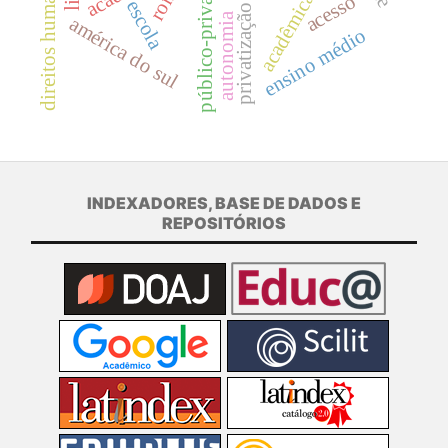
direitos humanos
público-privado
acadêmicas
acesso
escola
privatização
autonomia
américa do sul
ensino médio
INDEXADORES, BASE DE DADOS E
REPOSITÓRIOS