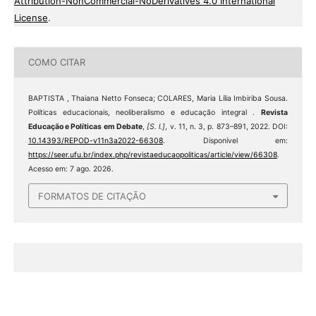
Attribution-NonCommercial-NoDerivatives 4.0 International
License
.
COMO CITAR
BAPTISTA , Thaiana Netto Fonseca; COLARES, Maria Lília Imbiriba Sousa.
Políticas educacionais, neoliberalismo e educação integral .
Revista
Educação e Políticas em Debate
,
[S. l.]
, v. 11, n. 3, p. 873–891, 2022. DOI:
10.14393/REPOD-v11n3a2022-66308
. Disponível em:
https://seer.ufu.br/index.php/revistaeducaopoliticas/article/view/66308
.
Acesso em: 7 ago. 2026.
FORMATOS DE CITAÇÃO