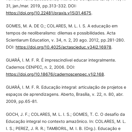
31, jan./mar. 2019, pp.313-332. DOI:
https://doi.org/10.22481/praxis.v15i31.4675
.
GOMES, M. A. DE O.; COLARES, M. L. I. S. A educação em
tempos de neoliberalismo: dilemas e possibilidades. Acta
Scientiarum Education, v. 34, n. 2, 20 ago. 2012, pp.281-280.
DOI:
https://doi.org/10.4025/actascieduc.v34i2.16978
.
GUARÁ, I. M. F. R. É imprescindível educar integralmente.
Cadernos CENPEC, n. 2, 2006. DOI:
https://doi.org/10.18676/cadernoscenpec.v1i2.168
.
GUARÁ, I. M. F. R. Educação integral: articulação de projetos e
espaços de aprendizagens. Aberto, Brasília, v. 22, n. 80, abr.
2009, pp.65-81.
GOCH, J. F.; COLARES, M. L. I. S.; GOMES, T. C. O desafio da
Educação integral no contexto amazônico. In: COLARES, M. L.
I. S.; PEREZ, J. R. R.; TAMBORIL, M. I. B. (Org.). Educação e