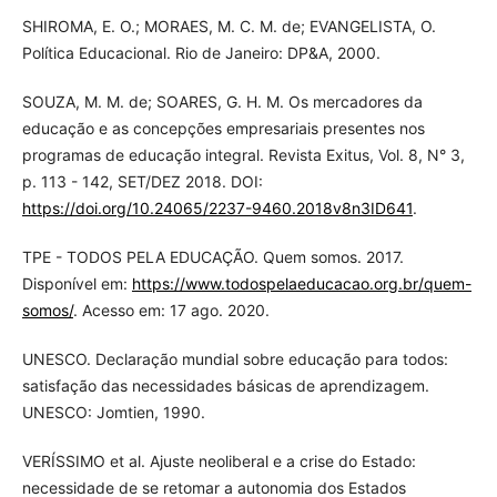
SHIROMA, E. O.; MORAES, M. C. M. de; EVANGELISTA, O.
Política Educacional. Rio de Janeiro: DP&A, 2000.
SOUZA, M. M. de; SOARES, G. H. M. Os mercadores da
educação e as concepções empresariais presentes nos
programas de educação integral. Revista Exitus, Vol. 8, N° 3,
p. 113 - 142, SET/DEZ 2018. DOI:
https://doi.org/10.24065/2237-9460.2018v8n3ID641
.
TPE - TODOS PELA EDUCAÇÃO. Quem somos. 2017.
Disponível em:
https://www.todospelaeducacao.org.br/quem-
somos/
. Acesso em: 17 ago. 2020.
UNESCO. Declaração mundial sobre educação para todos:
satisfação das necessidades básicas de aprendizagem.
UNESCO: Jomtien, 1990.
VERÍSSIMO et al. Ajuste neoliberal e a crise do Estado:
necessidade de se retomar a autonomia dos Estados