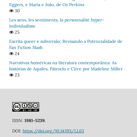
Eggers, e Maria e João, de Oz Perkins
30
Les sens, les sentiments, la personnalité hyper-
individualiste
25
Escrita queer e subversão: Revisando a Potencialidade de
Fan Fiction Slash
24
Narrativas homéricas na literatura contemporânea: As
histórias de Aquiles, Pátroclo e Circe por Madeline Miller
23
ISSN:
1981-5239
.
DOI:
https://doi.org/10.14393/LL63