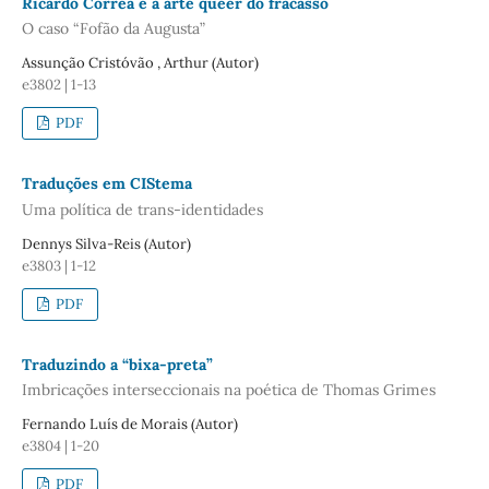
Ricardo Correa e a arte queer do fracasso
O caso “Fofão da Augusta”
Assunção Cristóvão , Arthur (Autor)
e3802 | 1-13
PDF
Traduções em CIStema
Uma política de trans-identidades
Dennys Silva-Reis (Autor)
e3803 | 1-12
PDF
Traduzindo a “bixa-preta”
Imbricações interseccionais na poética de Thomas Grimes
Fernando Luís de Morais (Autor)
e3804 | 1-20
PDF