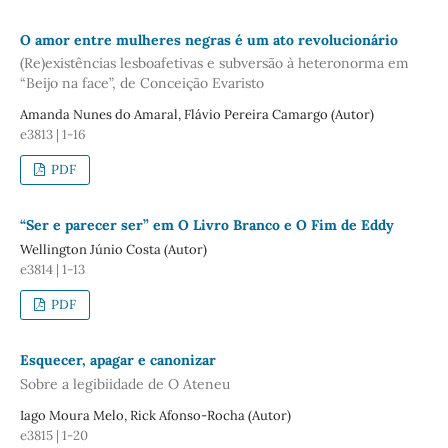
O amor entre mulheres negras é um ato revolucionário
(Re)existências lesboafetivas e subversão à heteronorma em
“Beijo na face”, de Conceição Evaristo
Amanda Nunes do Amaral, Flávio Pereira Camargo (Autor)
e3813 | 1-16
PDF
“Ser e parecer ser” em O Livro Branco e O Fim de Eddy
Wellington Júnio Costa (Autor)
e3814 | 1-13
PDF
Esquecer, apagar e canonizar
Sobre a legibiidade de O Ateneu
Iago Moura Melo, Rick Afonso-Rocha (Autor)
e3815 | 1-20