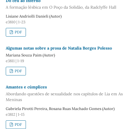
Do céu ao inferno
A formação lésbica em O Poço da Solidão, da Radclyffe Hall
Lisiane Andriolli Danieli (Autor)
e3810 | 1-23
PDF
Algumas notas sobre a prosa de Natalia Borges Polesso
Mariana Souza Paim (Autor)
e3811 | 1-19
PDF
Amantes e cúmplices
Abordando questões de sexualidade nos capítulos de Lia em As
Meninas
Gabriela Pirotti Pereira, Rosana Ruas Machado Gomes (Autor)
e3812 | 1-15
PDF