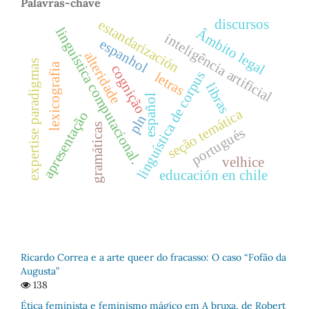
Palavras-chave
discursos
estandarización
linguística computacional.
Âmbito legal
inteligência artificial
espanhol
alteridade
expertise paradigmas
lexicografia
cognição
linguística de corpus
letras
libras
español
seção temática
apresentação
pln
gramáticas
portugués
velhice
educación en chile
Ricardo Correa e a arte queer do fracasso: O caso “Fofão da
Augusta”
138
Ética feminista e feminismo mágico em A bruxa, de Robert