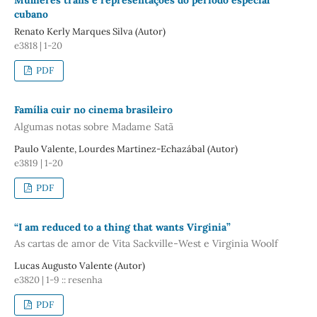
Mulheres trans e representações do período especial
cubano
Renato Kerly Marques Silva (Autor)
e3818 | 1-20
PDF
Família cuir no cinema brasileiro
Algumas notas sobre Madame Satã
Paulo Valente, Lourdes Martinez-Echazábal (Autor)
e3819 | 1-20
PDF
“I am reduced to a thing that wants Virginia”
As cartas de amor de Vita Sackville-West e Virginia Woolf
Lucas Augusto Valente (Autor)
e3820 | 1-9 :: resenha
PDF