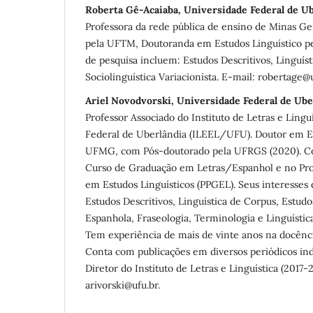
Roberta Gê-Acaiaba, Universidade Federal de U
Professora da rede pública de ensino de Minas Ge
pela UFTM, Doutoranda em Estudos Linguístico pe
de pesquisa incluem: Estudos Descritivos, Linguíst
Sociolinguística Variacionista. E-mail: robertage@
Ariel Novodvorski, Universidade Federal de Ube
Professor Associado do Instituto de Letras e Lingu
Federal de Uberlândia (ILEEL/UFU). Doutor em Es
UFMG, com Pós-doutorado pela UFRGS (2020). C
Curso de Graduação em Letras/Espanhol e no Pr
em Estudos Linguísticos (PPGEL). Seus interesses 
Estudos Descritivos, Linguística de Corpus, Estud
Espanhola, Fraseologia, Terminologia e Linguístic
Tem experiência de mais de vinte anos na docênci
Conta com publicações em diversos periódicos ind
Diretor do Instituto de Letras e Linguística (2017-
arivorski@ufu.br.