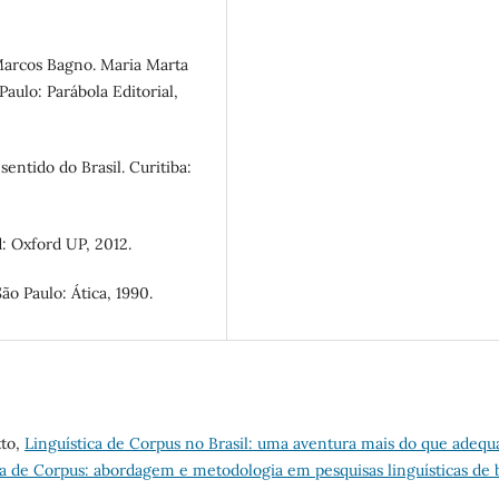
 Marcos Bagno. Maria Marta
aulo: Parábola Editorial,
entido do Brasil. Curitiba:
: Oxford UP, 2012.
ão Paulo: Ática, 1990.
tto,
Linguística de Corpus no Brasil: uma aventura mais do que adequ
stica de Corpus: abordagem e metodologia em pesquisas linguísticas de 