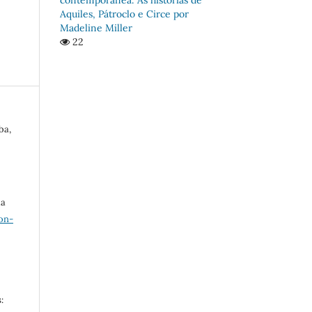
Aquiles, Pátroclo e Circe por
Madeline Miller
22
ba,
ma
on-
: