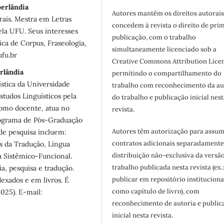
berlândia
Autores mantêm os direitos autorais
rais. Mestra em Letras
concedem à revista o direito de pri
la UFU. Seus interesses
publicação, com o trabalho
ica de Corpus, Fraseologia,
simultaneamente licenciado sob a
ufu.br
Creative Commons Attribution Licen
rlândia
permitindo o compartilhamento do
ística da Universidade
trabalho com reconhecimento da au
tudos Linguísticos pela
do trabalho e publicação inicial nest
omo docente, atua no
revista.
ograma de Pós-Graduação
Autores têm autorização para assum
de pesquisa incluem:
contratos adicionais separadamente
os da Tradução, Língua
distribuição não-exclusiva da versã
a Sistêmico-Funcional.
trabalho publicada nesta revista (ex.
a, pesquisa e tradução.
publicar em repositório instituciona
exados e em livros. É
como capítulo de livro), com
2025). E-mail:
reconhecimento de autoria e public
inicial nesta revista.