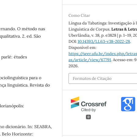
Como Citar
Língua da Tabatinga: Investigação à 
rnando. O método nas
Linguística de Corpus.
Letras & Letr
Uberlândia, v. 38, p. e3828 | p. 1–19, 2
qualitativa. 2. ed. São
DOI:
10.14393/LL63-v38-2022-28
.
Disponível em:
https://seer.ufu.br/index.php/letras
parlé: études
as/article/view/67791
. Acesso em: 9
2026.
ciolinguística para o
Formatos de Citação
ça linguística. Revista do
lorianópolis:
0
no dicionário. In: SEABRA,
. Belo Horizonte: