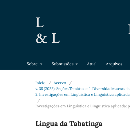
Sobre
Submissões
Atual
Arquivos
Início
/
Acervo
/
v. 38 (2022): Seções Temáticas: 1. Diversidades sexuais
2. Investigações em Linguística e Linguística aplicad
/
Investigações em Linguística e Linguística aplicada:
Língua da Tabatinga