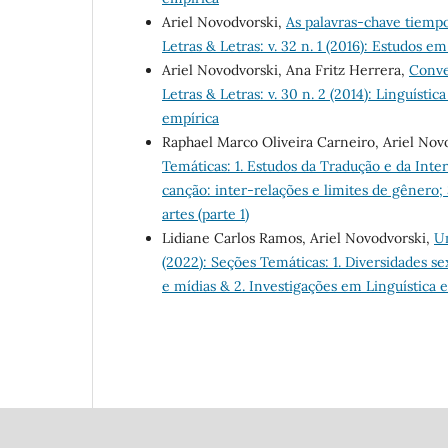
Ariel Novodvorski,
As palavras-chave tiemp
Letras & Letras: v. 32 n. 1 (2016): Estudos 
Ariel Novodvorski, Ana Fritz Herrera,
Conve
Letras & Letras: v. 30 n. 2 (2014): Linguíst
empírica
Raphael Marco Oliveira Carneiro, Ariel Nov
Temáticas: 1. Estudos da Tradução e da Inte
canção: inter-relações e limites de gênero; 3
artes (parte 1)
Lidiane Carlos Ramos, Ariel Novodvorski,
Un
(2022): Seções Temáticas: 1. Diversidades se
e mídias & 2. Investigações em Linguística e