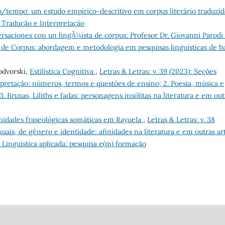
o/tempo: um estudo empírico-descritivo em corpus literário traduzi
em Tradução e Interpretação
rsaciones con un lingÃ¼ista de corpus: Profesor Dr. Giovanni Parodi
ica de Corpus: abordagem e metodologia em pesquisas linguísticas de b
odvorski,
Estilística Cognitiva
,
Letras & Letras: v. 39 (2023): Seções
rpretação: números, termos e questões de ensino; 2. Poesia, música e
. Bruxas, Liliths e fadas: personagens insólitas na literatura e em out
idades fraseológicas somáticas em Rayuela
,
Letras & Letras: v. 38
xuais, de gênero e identidade: afinidades na literatura e em outras ar
 Linguística aplicada: pesquisa e(m) formação