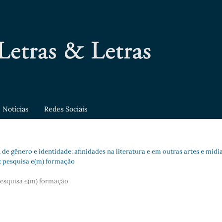
Notícias
Redes Sociais
, de gênero e identidade: afinidades na literatura e em outras artes e mídi
a: pesquisa e(m) formação
 pesquisa e(m) formação