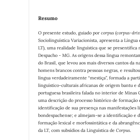
Resumo
O presente estudo, guiado por
corpus
(
corpus-dri
Sociolinguística Variacionista, apresenta a Língua
LT), uma realidade linguística que se presentific
Despacho - MG. As origens dessa língua remontam
do Brasil, que levou aos mais diversos cantos da n
homens brancos contra pessoas negras, e resulto
língua verdadeiramente “mestiça”,
formada a parti
linguístico-culturais africanas de origem bantu e 
portuguesa brasileira falada no interior de Minas 
uma descrição do processo histórico de formação 
identificação de sua presença nas manifestações l
bondespachense; e almejam-se a identificação e d
formação lexical e morfossintática e da abrangên
da LT, com subsídios da Linguística de
Corpus
.