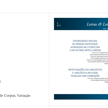
8
 de Corpus, Variação