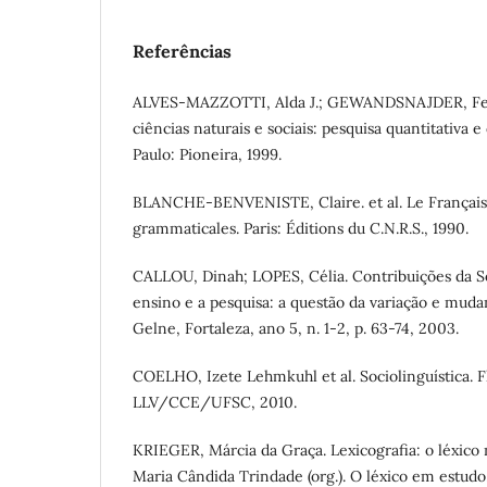
Referências
ALVES-MAZZOTTI, Alda J.; GEWANDSNAJDER, Fe
ciências naturais e sociais: pesquisa quantitativa e 
Paulo: Pioneira, 1999.
BLANCHE-BENVENISTE, Claire. et al. Le Français 
grammaticales. Paris: Éditions du C.N.R.S., 1990.
CALLOU, Dinah; LOPES, Célia. Contribuições da So
ensino e a pesquisa: a questão da variação e mudan
Gelne, Fortaleza, ano 5, n. 1-2, p. 63-74, 2003.
COELHO, Izete Lehmkuhl et al. Sociolinguística. F
LLV/CCE/UFSC, 2010.
KRIEGER, Márcia da Graça. Lexicografia: o léxico 
Maria Cândida Trindade (org.). O léxico em estudo