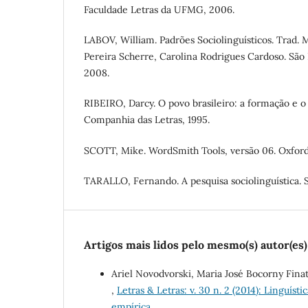
Faculdade Letras da UFMG, 2006.
LABOV, William. Padrões Sociolinguísticos. Trad.
Pereira Scherre, Carolina Rodrigues Cardoso. São P
2008.
RIBEIRO, Darcy. O povo brasileiro: a formação e o s
Companhia das Letras, 1995.
SCOTT, Mike. WordSmith Tools, versão 06. Oxford
TARALLO, Fernando. A pesquisa sociolinguística. S
Artigos mais lidos pelo mesmo(s) autor(es)
Ariel Novodvorski, Maria José Bocorny Fina
,
Letras & Letras: v. 30 n. 2 (2014): Linguí
empírica