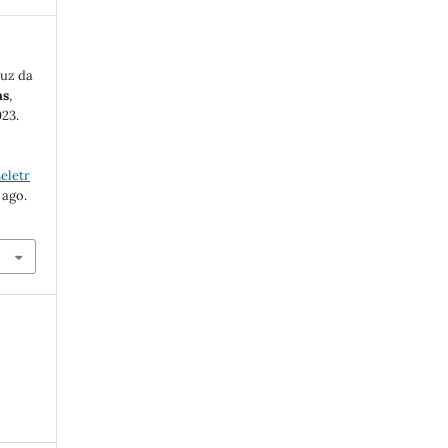
luz da
as
,
023.
eletr
 ago.