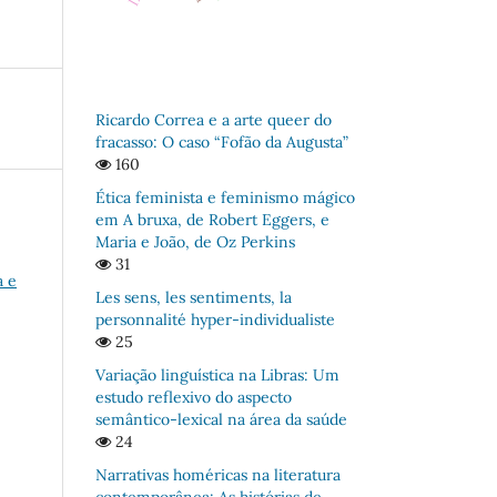
Ricardo Correa e a arte queer do
fracasso: O caso “Fofão da Augusta”
160
Ética feminista e feminismo mágico
em A bruxa, de Robert Eggers, e
Maria e João, de Oz Perkins
31
a e
Les sens, les sentiments, la
personnalité hyper-individualiste
25
Variação linguística na Libras: Um
estudo reflexivo do aspecto
semântico-lexical na área da saúde
24
Narrativas homéricas na literatura
contemporânea: As histórias de