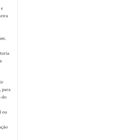
 e
meira
se,
toria
a
ir
, para
o do
:
l ou
ação