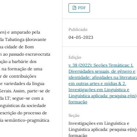
PDF
Publicado
ven
) e amparado pela
04-05-2023
 da Tabatinga (doravante
a na cidade de Bom
 ao passado escravocrata
Edição
ação a barbárie dos
v. 38 (2022): Seções Temáticas: 1.
u na formação de uma
Diversidades sexuais, de gênero e
r de contribuições
identidade: afinidades na literatur
em outras artes e mídias & 2.
de variedades da língua
Investigações em Linguística e
Gerais. Assim, parte-se de
Linguística aplicada: pesquisa e(m)
da LT; segue-se com a
formação
inguísticas da sociedade
escrição do processo de
Seção
cia semântico-pragmática
Investigações em Linguística e
Linguística aplicada: pesquisa e(m)
formação