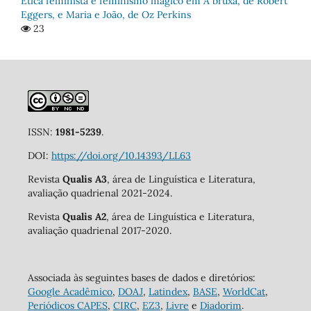
Ética feminista e feminismo mágico em A bruxa, de Robert
Eggers, e Maria e João, de Oz Perkins
23
ISSN:
1981-5239
.
DOI:
https://doi.org/10.14393/LL63
Revista
Qualis A3
, área de Linguística e Literatura,
avaliação quadrienal 2021-2024.
Revista
Qualis A2
, área de Linguística e Literatura,
avaliação quadrienal 2017-2020.
Associada às seguintes bases de dados e diretórios:
Google Acadêmico
,
DOAJ
,
Latindex
,
BASE
,
WorldCat
,
Periódicos CAPES
,
CIRC
,
EZ3
,
Livre
e
Diadorim
.