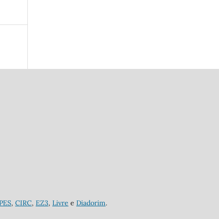
APES
,
CIRC
,
EZ3
,
Livre
e
Diadorim
.