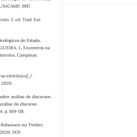
a UNICAMP, 1997.
to. 3. ed. Trad. Eni
eológicos do Estado,
OGUEIRA, L. Encontros na
tinentes. Campinas:
rso eletrônico] /
, 2020.
obre análise de discursos.
Análise do discurso:
. p. 109-118.
 Bolsonaro no Twitter.
, 2020. DOI: