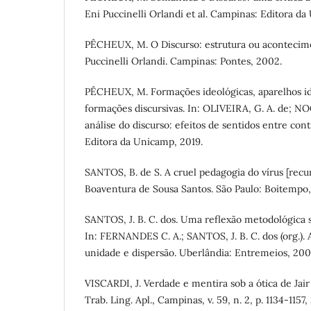
Eni Puccinelli Orlandi et al. Campinas: Editora d
PÊCHEUX, M. O Discurso: estrutura ou acontecimen
Puccinelli Orlandi. Campinas: Pontes, 2002.
PÊCHEUX, M. Formações ideológicas, aparelhos id
formações discursivas. In: OLIVEIRA, G. A. de; N
análise do discurso: efeitos de sentidos entre con
Editora da Unicamp, 2019.
SANTOS, B. de S. A cruel pedagogia do vírus [recu
Boaventura de Sousa Santos. São Paulo: Boitempo
SANTOS, J. B. C. dos. Uma reflexão metodológica s
In: FERNANDES C. A.; SANTOS, J. B. C. dos (org.). 
unidade e dispersão. Uberlândia: Entremeios, 2004
VISCARDI, J. Verdade e mentira sob a ótica de Jair
Trab. Ling. Apl., Campinas, v. 59, n. 2, p. 1134-1157