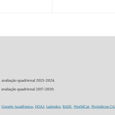
a, avaliação quadrienal 2021-2024.
a, avaliação quadrienal 2017-2020.
:
Google Acadêmico
,
DOAJ
,
Latindex
,
BASE
,
WorldCat
,
Periódicos C