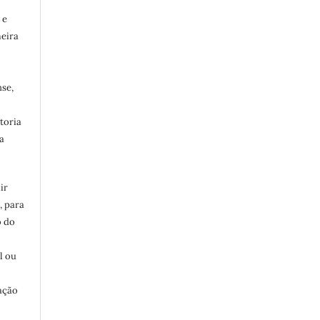
 e
meira
se,
toria
a
ir
, para
o do
:
l ou
ação