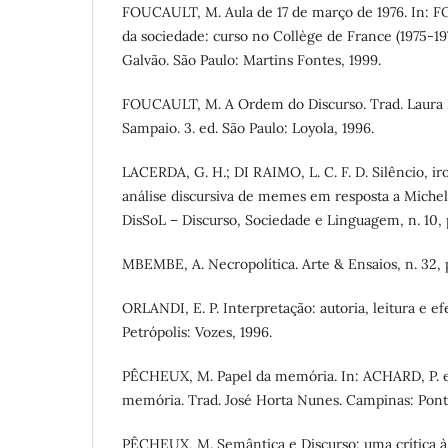
FOUCAULT, M. Aula de 17 de março de 1976. In:
da sociedade: curso no Collège de France (1975-19
Galvão. São Paulo: Martins Fontes, 1999.
FOUCAULT, M. A Ordem do Discurso. Trad. Laura 
Sampaio. 3. ed. São Paulo: Loyola, 1996.
LACERDA, G. H.; DI RAIMO, L. C. F. D. Silêncio, ir
análise discursiva de memes em resposta a Michel
DisSoL – Discurso, Sociedade e Linguagem, n. 10, p
MBEMBE, A. Necropolítica. Arte & Ensaios, n. 32, p
ORLANDI, E. P. Interpretação: autoria, leitura e ef
Petrópolis: Vozes, 1996.
PÊCHEUX, M. Papel da memória. In: ACHARD, P. et a
memória. Trad. José Horta Nunes. Campinas: Pontes
PÊCHEUX, M. Semântica e Discurso: uma crítica à 