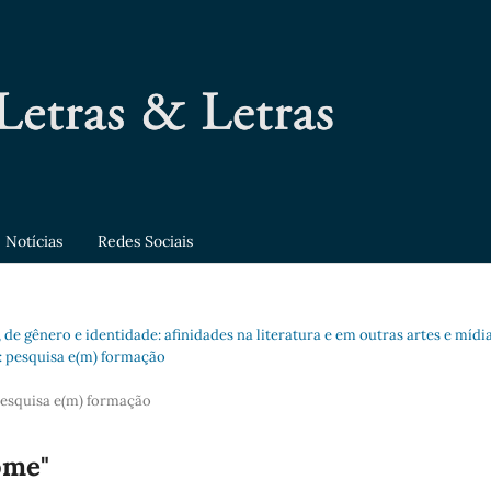
Notícias
Redes Sociais
, de gênero e identidade: afinidades na literatura e em outras artes e mídi
a: pesquisa e(m) formação
 pesquisa e(m) formação
ome"