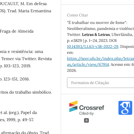
 FOUCAULT, M. Em defesa
76). Trad. Maria Ermantina
Como Citar
“É trabalhar ou morrer de fome":
Neoliberalismo, pandemia e violênc
Fraga de Almeida
Twitter.
Letras & Letras
, Uberlândia, 
p. e3829 | p. 1–24, 2023. DOI:
10.14393/LL63-v38-2022-29
. Dispon
onia e resistência: uma
em:
 Temer via Twitter. Revista
https://seer.ufu.br/index.php/letras
as/article/view/67914
. Acesso em: 6
. 103-123, 2019.
2026.
. 123-151, 2016.
Formatos de Citação
eitos do trabalho simbólico.
l. (org.). Papel da
, 1999, p. 49-57.
0
afirmação do óbvio. Trad.