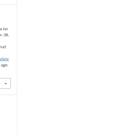
ia no
v. 38,
ível
eletr
 ago.