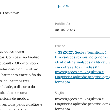
PDF
is, Lockdown,
Publicado
08-05-2023
Edição
rca do
lockdown
v. 38 (2022): Seções Temáticas: 1.
icas. Com base na Análise
Diversidades sexuais, de gênero e
identidade: afinidades na literatur
Foucault e Mbembe sobre
em outras artes e mídias & 2.
egularidades enunciativas
Investigações em Linguística e
o batimento entre o fio do
Linguística aplicada: pesquisa e(m)
es, delineamos três
formação
validade, o discurso do
stituídos por uma
Seção
funciona de modo a
Investigações em Linguística e
Linguística aplicada: pesquisa e(m)
frentadas pelos cidadãos e
formação