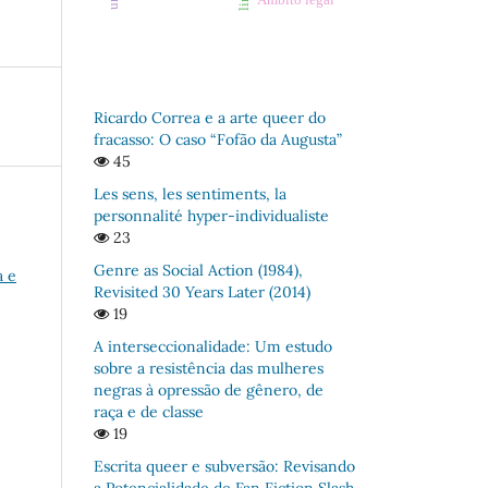
Ricardo Correa e a arte queer do
fracasso: O caso “Fofão da Augusta”
45
Les sens, les sentiments, la
personnalité hyper-individualiste
23
Genre as Social Action (1984),
a e
Revisited 30 Years Later (2014)
19
A interseccionalidade: Um estudo
sobre a resistência das mulheres
negras à opressão de gênero, de
raça e de classe
19
Escrita queer e subversão: Revisando
a Potencialidade de Fan Fiction Slash