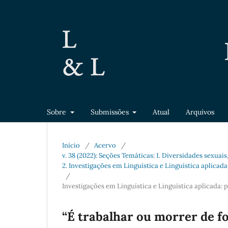
Sobre
Submissões
Atual
Arquivos
Início
/
Acervo
/
v. 38 (2022): Seções Temáticas: 1. Diversidades sexuais
2. Investigações em Linguística e Linguística aplicad
/
Investigações em Linguística e Linguística aplicada:
“É trabalhar ou morrer de f