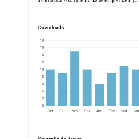
a corroborar o sofrimento daqueles que fazem part
Downloads
Biografia do Autor