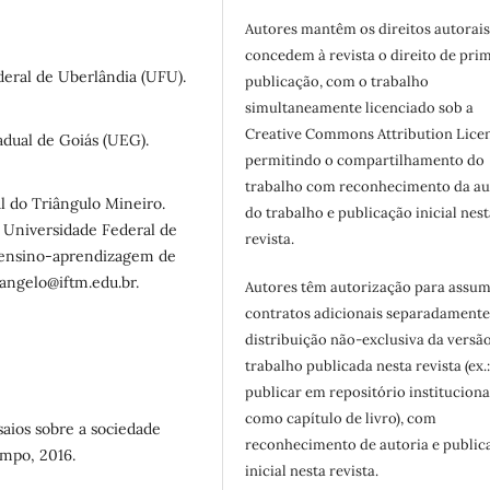
Autores mantêm os direitos autorais
concedem à revista o direito de pri
deral de Uberlândia (UFU).
publicação, com o trabalho
simultaneamente licenciado sob a
Creative Commons Attribution Licen
adual de Goiás (UEG).
permitindo o compartilhamento do
trabalho com reconhecimento da au
l do Triângulo Mineiro.
do trabalho e publicação inicial nest
 Universidade Federal de
revista.
: ensino-aprendizagem de
oangelo@iftm.edu.br.
Autores têm autorização para assum
contratos adicionais separadamente
distribuição não-exclusiva da versã
trabalho publicada nesta revista (ex.
publicar em repositório instituciona
como capítulo de livro), com
aios sobre a sociedade
reconhecimento de autoria e public
empo, 2016.
inicial nesta revista.