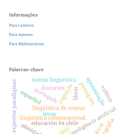
Informações
Para Leitores
Para Autores
Para Bibliotecários
Palavras-chave
apresentação
norma linguística
expertise paradigmas
portugués
cognição
velhice
discursos
português
libras
espanhol
linguística de corpus
inteligência artificial
letras
linguística computacional.
lexicografia
educación en chile
alteridade
español