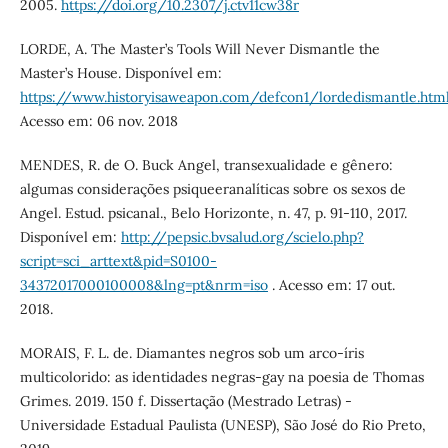
2005.
https://doi.org/10.2307/j.ctv11cw38r
LORDE, A. The Master’s Tools Will Never Dismantle the
Master’s House. Disponível em:
https://www.historyisaweapon.com/defcon1/lordedismantle.htm
Acesso em: 06 nov. 2018
MENDES, R. de O. Buck Angel, transexualidade e gênero:
algumas considerações psiqueeranalíticas sobre os sexos de
Angel. Estud. psicanal., Belo Horizonte, n. 47, p. 91-110, 2017.
Disponível em:
http://pepsic.bvsalud.org/scielo.php?
script=sci_arttext&pid=S0100-
34372017000100008&lng=pt&nrm=iso
. Acesso em: 17 out.
2018.
MORAIS, F. L. de. Diamantes negros sob um arco-íris
multicolorido: as identidades negras-gay na poesia de Thomas
Grimes. 2019. 150 f. Dissertação (Mestrado Letras) -
Universidade Estadual Paulista (UNESP), São José do Rio Preto,