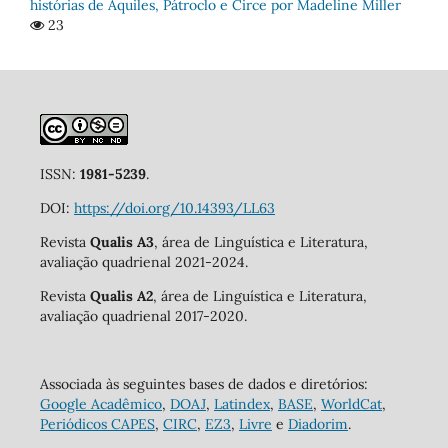
histórias de Aquiles, Pátroclo e Circe por Madeline Miller
23
ISSN:
1981-5239
.
DOI:
https://doi.org/10.14393/LL63
Revista
Qualis A3
, área de Linguística e Literatura,
avaliação quadrienal 2021-2024.
Revista
Qualis A2
, área de Linguística e Literatura,
avaliação quadrienal 2017-2020.
Associada às seguintes bases de dados e diretórios:
Google Acadêmico
,
DOAJ
,
Latindex
,
BASE
,
WorldCat
,
Periódicos CAPES
,
CIRC
,
EZ3
,
Livre
e
Diadorim
.