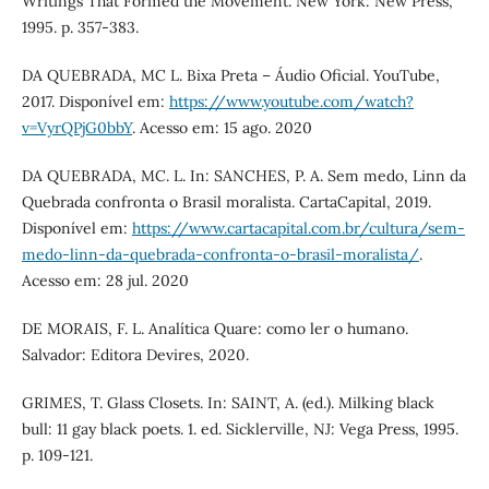
Writings That Formed the Movement. New York: New Press,
1995. p. 357-383.
DA QUEBRADA, MC L. Bixa Preta – Áudio Oficial. YouTube,
2017. Disponível em:
https://www.youtube.com/watch?
v=VyrQPjG0bbY
. Acesso em: 15 ago. 2020
DA QUEBRADA, MC. L. In: SANCHES, P. A. Sem medo, Linn da
Quebrada confronta o Brasil moralista. CartaCapital, 2019.
Disponível em:
https://www.cartacapital.com.br/cultura/sem-
medo-linn-da-quebrada-confronta-o-brasil-moralista/
.
Acesso em: 28 jul. 2020
DE MORAIS, F. L. Analítica Quare: como ler o humano.
Salvador: Editora Devires, 2020.
GRIMES, T. Glass Closets. In: SAINT, A. (ed.). Milking black
bull: 11 gay black poets. 1. ed. Sicklerville, NJ: Vega Press, 1995.
p. 109-121.