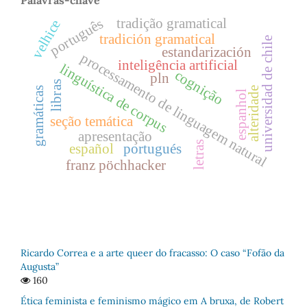
Palavras-chave
tradição gramatical
português
velhice
tradición gramatical
universidad de chile
estandarización
processamento de linguagem natural
inteligência artificial
linguística de corpus
cognição
pln
libras
alteridade
gramáticas
espanhol
seção temática
apresentação
letras
español
portugués
franz pöchhacker
Ricardo Correa e a arte queer do fracasso: O caso “Fofão da
Augusta”
160
Ética feminista e feminismo mágico em A bruxa, de Robert