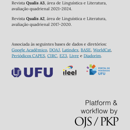
Revista
Qualis A3
, área de Linguística e Literatura,
avaliação quadrienal 2021-2024.
Revista
Qualis A2
, área de Linguística e Literatura,
avaliação quadrienal 2017-2020.
Associada às seguintes bases de dados e diretórios:
Google Acadêmico
,
DOAJ
,
Latindex
,
BASE
,
WorldCat
,
Periódicos CAPES
,
CIRC
,
EZ3
,
Livre
e
Diadorim
.