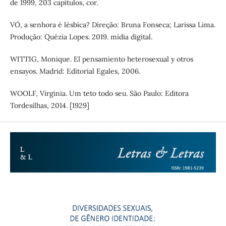
de 1999, 203 capítulos, cor.
VÓ, a senhora é lésbica? Direção: Bruna Fonseca; Larissa Lima.
Produção: Quézia Lopes. 2019. mídia digital.
WITTIG, Monique. El pensamiento heterosexual y otros
ensayos. Madrid: Editorial Egales, 2006.
WOOLF, Virginia. Um teto todo seu. São Paulo: Editora
Tordesilhas, 2014. [1929]