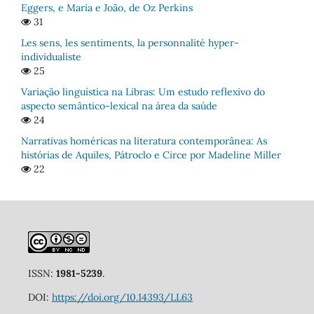
Eggers, e Maria e João, de Oz Perkins
31
Les sens, les sentiments, la personnalité hyper-
individualiste
25
Variação linguística na Libras: Um estudo reflexivo do
aspecto semântico-lexical na área da saúde
24
Narrativas homéricas na literatura contemporânea: As
histórias de Aquiles, Pátroclo e Circe por Madeline Miller
22
ISSN:
1981-5239
.
DOI:
https://doi.org/10.14393/LL63