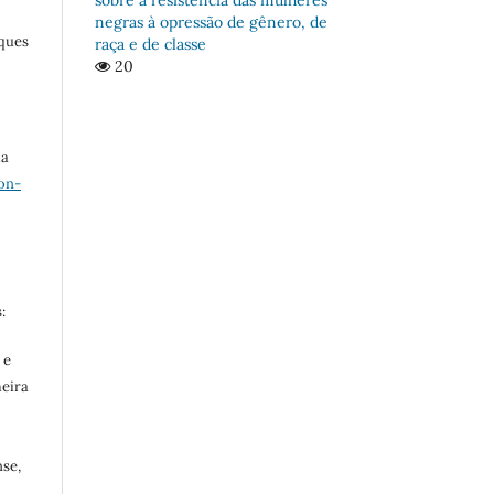
negras à opressão de gênero, de
rques
raça e de classe
20
ma
on-
:
 e
meira
se,