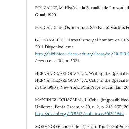
FOUCAULT, M. História da Sexualidade I: a vontade
Graal, 1999.
FOUCAULT, M. Os anormais. São Paulo: Martins Fo
GUEVARA, E. C. El socialismo y el hombre en Cub
2011. Disponível em:
http://biblioteca.clacso.edu.ar/clacso/se/2019
Acesso em: 10 jun. 2021.
HERNANDEZ-REGUANT, A. Writing the Special Peri
HERNANDEZ-REGUANT, A. Cuba in the Special Per
in the 1990's. New York: Palmgrave Macmillan, 200
MARTÍNEZ-ECHAZÁBAL, L. Cuba: (im)possiblidade c
Uniletras, Ponta Grossa, v. 39, n. 2, p. 243-255, 201
http://dx.doi.org/10.5212/uniletras.v39i2.12644
.
MORANGO e chocolate. Direção: Tomás Gutiérrez A