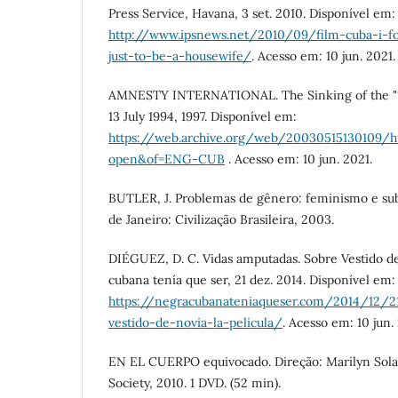
Press Service, Havana, 3 set. 2010. Disponível em:
http://www.ipsnews.net/2010/09/film-cuba-i-fo
just-to-be-a-housewife/
. Acesso em: 10 jun. 2021.
AMNESTY INTERNATIONAL. The Sinking of the "1
13 July 1994, 1997. Disponível em:
https://web.archive.org/web/20030515130109/
open&of=ENG-CUB
. Acesso em: 10 jun. 2021.
BUTLER, J. Problemas de gênero: feminismo e sub
de Janeiro: Civilização Brasileira, 2003.
DIÉGUEZ, D. C. Vidas amputadas. Sobre Vestido de 
cubana tenía que ser, 21 dez. 2014. Disponível em:
https://negracubanateniaqueser.com/2014/12/2
vestido-de-novia-la-pelicula/
. Acesso em: 10 jun.
EN EL CUERPO equivocado. Direção: Marilyn Sola
Society, 2010. 1 DVD. (52 min).