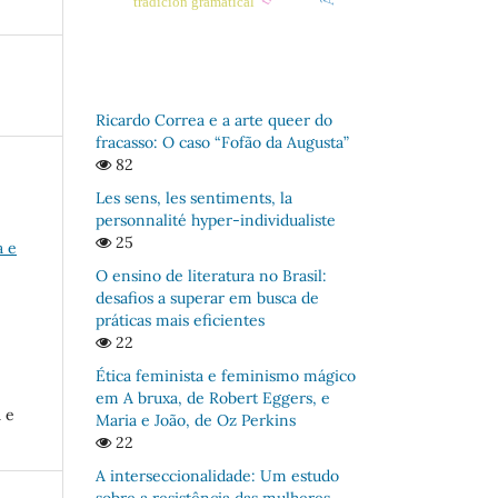
tradición gramatical
Ricardo Correa e a arte queer do
fracasso: O caso “Fofão da Augusta”
82
Les sens, les sentiments, la
personnalité hyper-individualiste
25
a e
O ensino de literatura no Brasil:
desafios a superar em busca de
práticas mais eficientes
22
Ética feminista e feminismo mágico
em A bruxa, de Robert Eggers, e
 e
Maria e João, de Oz Perkins
22
A interseccionalidade: Um estudo
sobre a resistência das mulheres