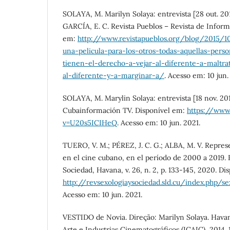
SOLAYA, M. Marilyn Solaya: entrevista [28 out. 201
GARCÍA, E. C. Revista Pueblos – Revista de Inform
em:
http://www.revistapueblos.org/blog/2015/1
una-pelicula-para-los-otros-todas-aquellas-per
tienen-el-derecho-a-vejar-al-diferente-a-maltra
al-diferente-y-a-marginar-a/
. Acesso em: 10 jun.
SOLAYA, M. Marylin Solaya: entrevista [18 nov. 2011
Cubainformación TV. Disponível em:
https://www
v=U20s5ICIHeQ
. Acesso em: 10 jun. 2021.
TUERO, V. M.; PÉREZ, J. C. G.; ALBA, M. V. Represe
en el cine cubano, en el período de 2000 a 2019. 
Sociedad, Havana, v. 26, n. 2, p. 133-145, 2020. Di
http://revsexologiaysociedad.sld.cu/index.php/s
Acesso em: 10 jun. 2021.
VESTIDO de Novia. Direção: Marilyn Solaya. Havan
Arte e Industrias Cinematográficos (ICAIC), 2014. 