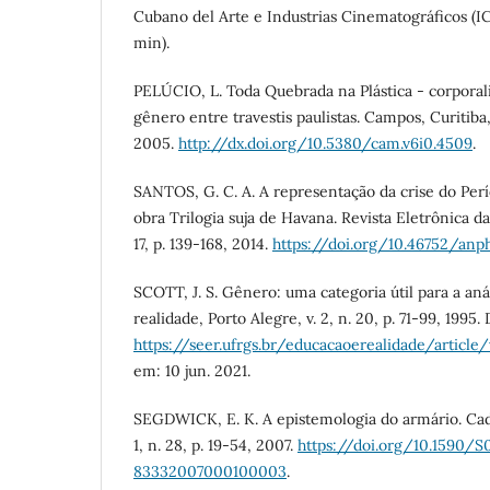
Cubano del Arte e Industrias Cinematográficos (IC
min).
PELÚCIO, L. Toda Quebrada na Plástica - corporal
gênero entre travestis paulistas. Campos, Curitiba, v
2005.
http://dx.doi.org/10.5380/cam.v6i0.4509
.
SANTOS, G. C. A. A representação da crise do Per
obra Trilogia suja de Havana. Revista Eletrônica 
17, p. 139-168, 2014.
https://doi.org/10.46752/anphl
SCOTT, J. S. Gênero: uma categoria útil para a aná
realidade, Porto Alegre, v. 2, n. 20, p. 71-99, 1995.
https://seer.ufrgs.br/educacaoerealidade/article
em: 10 jun. 2021.
SEGDWICK, E. K. A epistemologia do armário. Cad
1, n. 28, p. 19-54, 2007.
https://doi.org/10.1590/S
83332007000100003
.