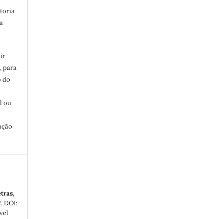
toria
a
ir
, para
o do
:
l ou
ação
etras
,
2. DOI:
vel