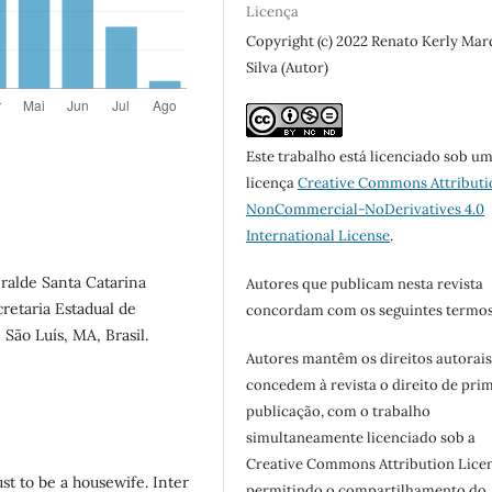
Licença
Copyright (c) 2022 Renato Kerly Ma
Silva (Autor)
Este trabalho está licenciado sob u
licença
Creative Commons Attributi
NonCommercial-NoDerivatives 4.0
International License
.
ralde Santa Catarina
Autores que publicam nesta revista
cretaria Estadual de
concordam com os seguintes termos
̃o Luís, MA, Brasil.
Autores mantêm os direitos autorais
concedem à revista o direito de pri
publicação, com o trabalho
simultaneamente licenciado sob a
Creative Commons Attribution Licen
st to be a housewife. Inter
permitindo o compartilhamento do