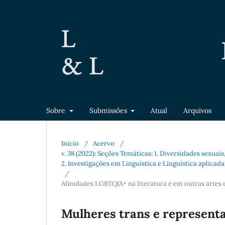
Sobre
Submissões
Atual
Arquivos
Início
/
Acervo
/
v. 38 (2022): Seções Temáticas: 1. Diversidades sexuais
2. Investigações em Linguística e Linguística aplicad
/
Afinidades LGBTQIA+ na literatura e em outras artes 
Mulheres trans e representa