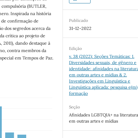
e compulsória (BUTLER,
ro. Inspirada na história
Publicado
a de confirmação de
ão dos segredos acerca da
31-12-2022
a crítica ao projeto de
 2011), dando destaque à
Edição
bano, contra membros da
v. 38 (2022): Seções Temáticas: 1.
special em Tempos de Paz.
Diversidades sexuais, de gênero e
identidade: afinidades na literatur
em outras artes e mídias & 2.
Investigações em Linguística e
Linguística aplicada: pesquisa e(m)
formação
Seção
Afinidades LGBTQIA+ na literatura
em outras artes e mídias