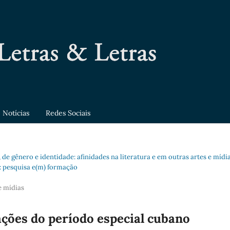
Notícias
Redes Sociais
, de gênero e identidade: afinidades na literatura e em outras artes e mídi
a: pesquisa e(m) formação
e mídias
ções do período especial cubano