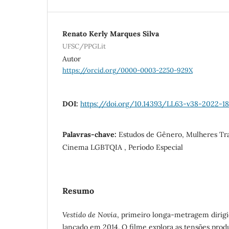
Renato Kerly Marques Silva
UFSC/PPGLit
Autor
https://orcid.org/0000-0003-2250-929X
DOI:
https://doi.org/10.14393/LL63-v38-2022-18
Palavras-chave:
Estudos de Gênero, Mulheres Tr
Cinema LGBTQIA , Período Especial
Resumo
Vestido de Novia
, primeiro longa-metragem dirigid
lançado em 2014. O filme explora as tensões produ