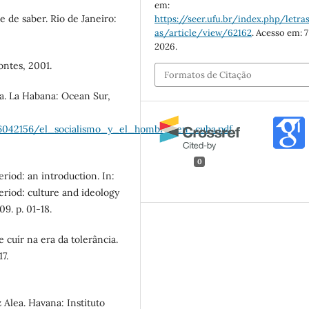
em:
 de saber. Rio de Janeiro:
https://seer.ufu.br/index.php/letras
as/article/view/62162
. Acesso em: 7
2026.
ntes, 2001.
Formatos de Citação
a. La Habana: Ocean Sur,
1016042156/el_socialismo_y_el_hombre_en_cuba.pdf
.
0
od: an introduction. In:
iod: culture and ideology
9. p. 01-18.
uír na era da tolerância.
7.
lea. Havana: Instituto