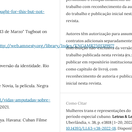
trabalho com reconhecimento da au
ught-for-this-but-not-
do trabalho e publicação inicial nest
revista.
3 de Marzo" Tugboat on
Autores têm autorização para assum
contratos adicionais separadamente
http://web.amnesty.org/library/Index/ENGAMR250131997?
distribuição não-exclusiva da versã
trabalho publicada nesta revista (ex.
publicar em repositório instituciona
versão da identidade. Rio
como capítulo de livro), com
reconhecimento de autoria e public
inicial nesta revista.
Novia, la película. Negra
1/vidas-amputadas-sobre-
Como Citar
 2021.
Mulheres trans e representações do
período especial cubano.
Letras & L
ya. Havana: Cuban Filme
Uberlândia, v. 38, p. e3818 | 1–20, 202
10.14393/LL63-v38-2022-18
. Disponí