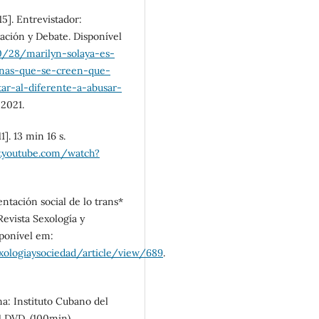
5]. Entrevistador:
ación y Debate. Disponível
0/28/marilyn-solaya-es-
sonas-que-se-creen-que-
tar-al-diferente-a-abusar-
 2021.
]. 13 min 16 s.
.youtube.com/watch?
ntación social de lo trans*
Revista Sexología y
sponível em:
exologiaysociedad/article/view/689
.
a: Instituto Cubano del
1 DVD. (100min).