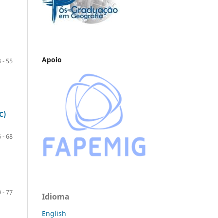
Apoio
 - 55
C)
 - 68
 - 77
Idioma
English