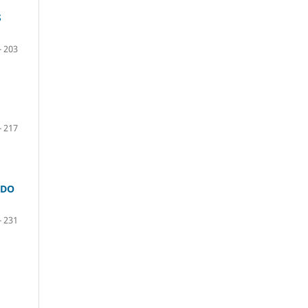
S
- 203
- 217
 DO
- 231