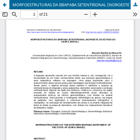
MORFOESTRUTURAS DA IBIAPABA SETENTRIONAL (NOROESTE DO ESTADO DO CEARÁ, BRASIL)