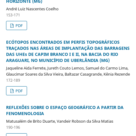
HORIZONTE (MG)
André Luiz Nascentes Coelho
153-171
PDF
ECÓTOPOS ENCONTRADOS EM PERFIS TOPOGRÁFICOS
TRAÇADOS NAS ÁREAS DE IMPLANTAÇÃO DAS BARRAGENS
DAS UHEs DE CAPIM BRANCO I E II, NA BACIA DO RIO
ARAGUARI, NO MUNICÍPIO DE UBERLÂNDIA (MG)
Jaqueline Aida Ferrete, Jureth Couto Lemos, Samuel do Carmo Lima,
Glaucimar Soares da Silva Vieira, Baltazar Casagrande, Kênia Rezende
172-189
PDF
REFLEXÕES SOBRE O ESPAÇO GEOGRÁFICO A PARTIR DA
FENOMENOLOGIA
Matusalém de Brito Duarte, Vandeir Robson da Silva Matias
190-196