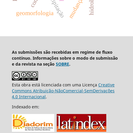
hidrologia
precipitação
geomorfologia
As submissões são recebidas em regime de fluxo
contínuo. Informações sobre o modo de submissão
e da revista na seção
SOBRE
.
Esta obra está licenciada com uma Licença
Creative
Commons Atribuição-NãoComercial-SemDerivações
4.0 Internacional
.
Indexado em: