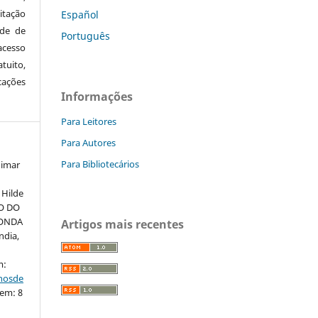
itação
Español
ude de
Português
cesso
tuito,
cações
Informações
Para Leitores
Para Autores
Para Bibliotecários
nimar
 Hilde
ÃO DO
DONDA
Artigos mais recentes
ndia,
m:
nhosde
 em: 8