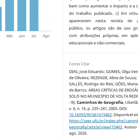
bem como aumentar o impacto e a c
do trabalho publicado. c) Em virt
aparecerem nesta revista de a
público, os artigos são de uso gra
com atribuições próprias, em apli
educacionais e não-comerciais.
Como Citar
DIAS, José Eduardo; GOMES, Olga Ve
de Oliveira; REZENDE, Aline de Souza;
SALLES, Rodrigo do Reis; GÓES, Maria
de Barros. ÁREAS CRÍTICAS DE EROS
SOLO NO MUNICIPIO DE VOLTA RE
- RJ.
Caminhos de Geografia
, Uberlâ
v. 6, n. 16, p. 235–241, 2005. DOI:
10.14393/RCG61615462
. Disponível e
https://seer.ufu.br/index.php/cami
geografia/article/view/15462
. Acesso
ago. 2026.