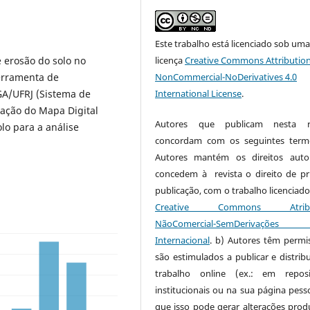
Este trabalho está licenciado sob um
e erosão do solo no
licença
Creative Commons Attribution
ferramenta de
NonCommercial-NoDerivatives 4.0
GA/UFRJ (Sistema de
International License
.
ração do Mapa Digital
Autores que publicam nesta re
olo para a análise
concordam com os seguintes term
Autores mantém os direitos auto
concedem à revista o direito de pr
publicação, com o trabalho licenciado
Creative Commons Atribui
NãoComercial-SemDerivaçõe
Internacional
. b) Autores têm permi
são estimulados a publicar e distribu
trabalho online (ex.: em reposi
institucionais ou na sua página pesso
que isso pode gerar alterações produ