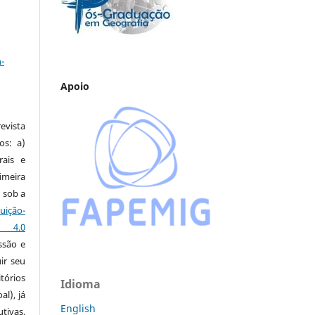
a
-
Apoio
vista
os: a)
rais e
imeira
 sob a
ção-
s 4.0
ssão e
ir seu
tórios
Idioma
al), já
English
tivas,