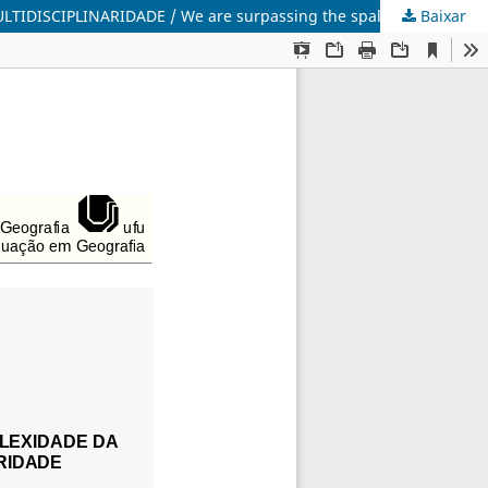
Baixar
ESTAMOS SUPERANDO A FRAGMENTAÇÃO DA CIÊNCIA, PELA COMPLEXIDADE DA BORDA DAS CIÊNCIAS DISCIPLINARES COM MULTIDISCIPLINARIDADE / We are surpassing the spalling of science, by complexity of the edge of sciences to discipline with multidisciplinarity