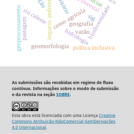
território
impacto ambiental
biodiversidade
geoprocessamento
censo agrícola
rio celeste
sig
pastagem
geografia
hidrologia
vazão
geomorfologia
prática inclusiva
As submissões são recebidas em regime de fluxo
contínuo. Informações sobre o modo de submissão
e da revista na seção
SOBRE
.
Esta obra está licenciada com uma Licença
Creative
Commons Atribuição-NãoComercial-SemDerivações
4.0 Internacional
.