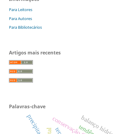
Para Leitores
Para Autores
Para Bibliotecários
Artigos mais recentes
Palavras-chave
precipitação
balanço hídrico
conservação florestal
tendências