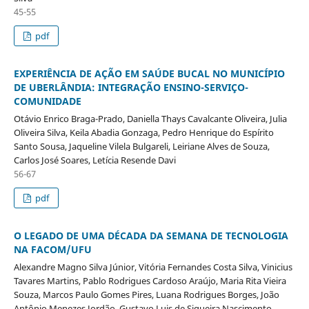
45-55
pdf
EXPERIÊNCIA DE AÇÃO EM SAÚDE BUCAL NO MUNICÍPIO
DE UBERLÂNDIA: INTEGRAÇÃO ENSINO-SERVIÇO-
COMUNIDADE
Otávio Enrico Braga-Prado, Daniella Thays Cavalcante Oliveira, Julia
Oliveira Silva, Keila Abadia Gonzaga, Pedro Henrique do Espírito
Santo Sousa, Jaqueline Vilela Bulgareli, Leiriane Alves de Souza,
Carlos José Soares, Letícia Resende Davi
56-67
pdf
O LEGADO DE UMA DÉCADA DA SEMANA DE TECNOLOGIA
NA FACOM/UFU
Alexandre Magno Silva Júnior, Vitória Fernandes Costa Silva, Vinicius
Tavares Martins, Pablo Rodrigues Cardoso Araújo, Maria Rita Vieira
Souza, Marcos Paulo Gomes Pires, Luana Rodrigues Borges, João
Antônio Menezes Jordão, Gustavo Luis de Siqueira Nascimento,