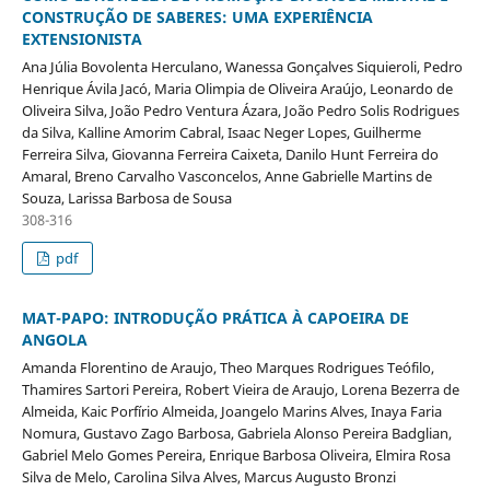
CONSTRUÇÃO DE SABERES: UMA EXPERIÊNCIA
EXTENSIONISTA
Ana Júlia Bovolenta Herculano, Wanessa Gonçalves Siquieroli, Pedro
Henrique Ávila Jacó, Maria Olimpia de Oliveira Araújo, Leonardo de
Oliveira Silva, João Pedro Ventura Ázara, João Pedro Solis Rodrigues
da Silva, Kalline Amorim Cabral, Isaac Neger Lopes, Guilherme
Ferreira Silva, Giovanna Ferreira Caixeta, Danilo Hunt Ferreira do
Amaral, Breno Carvalho Vasconcelos, Anne Gabrielle Martins de
Souza, Larissa Barbosa de Sousa
308-316
pdf
MAT-PAPO: INTRODUÇÃO PRÁTICA À CAPOEIRA DE
ANGOLA
Amanda Florentino de Araujo, Theo Marques Rodrigues Teófilo,
Thamires Sartori Pereira, Robert Vieira de Araujo, Lorena Bezerra de
Almeida, Kaic Porfírio Almeida, Joangelo Marins Alves, Inaya Faria
Nomura, Gustavo Zago Barbosa, Gabriela Alonso Pereira Badglian,
Gabriel Melo Gomes Pereira, Enrique Barbosa Oliveira, Elmira Rosa
Silva de Melo, Carolina Silva Alves, Marcus Augusto Bronzi