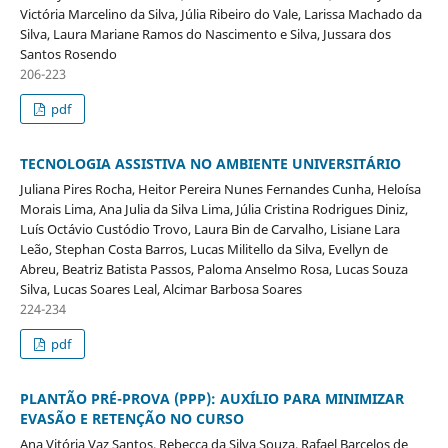
Victória Marcelino da Silva, Júlia Ribeiro do Vale, Larissa Machado da
Silva, Laura Mariane Ramos do Nascimento e Silva, Jussara dos
Santos Rosendo
206-223
pdf
TECNOLOGIA ASSISTIVA NO AMBIENTE UNIVERSITÁRIO
Juliana Pires Rocha, Heitor Pereira Nunes Fernandes Cunha, Heloísa
Morais Lima, Ana Julia da Silva Lima, Júlia Cristina Rodrigues Diniz,
Luís Octávio Custódio Trovo, Laura Bin de Carvalho, Lisiane Lara
Leão, Stephan Costa Barros, Lucas Militello da Silva, Evellyn de
Abreu, Beatriz Batista Passos, Paloma Anselmo Rosa, Lucas Souza
Silva, Lucas Soares Leal, Alcimar Barbosa Soares
224-234
pdf
PLANTÃO PRÉ-PROVA (PPP): AUXÍLIO PARA MINIMIZAR
EVASÃO E RETENÇÃO NO CURSO
Ana Vitória Vaz Santos, Rebecca da Silva Souza, Rafael Barcelos de