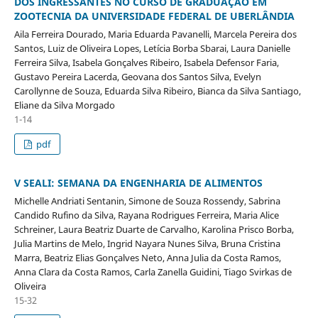
DOS INGRESSANTES NO CURSO DE GRADUAÇÃO EM
ZOOTECNIA DA UNIVERSIDADE FEDERAL DE UBERLÂNDIA
Aila Ferreira Dourado, Maria Eduarda Pavanelli, Marcela Pereira dos
Santos, Luiz de Oliveira Lopes, Letícia Borba Sbarai, Laura Danielle
Ferreira Silva, Isabela Gonçalves Ribeiro, Isabela Defensor Faria,
Gustavo Pereira Lacerda, Geovana dos Santos Silva, Evelyn
Carollynne de Souza, Eduarda Silva Ribeiro, Bianca da Silva Santiago,
Eliane da Silva Morgado
1-14
pdf
V SEALI: SEMANA DA ENGENHARIA DE ALIMENTOS
Michelle Andriati Sentanin, Simone de Souza Rossendy, Sabrina
Candido Rufino da Silva, Rayana Rodrigues Ferreira, Maria Alice
Schreiner, Laura Beatriz Duarte de Carvalho, Karolina Prisco Borba,
Julia Martins de Melo, Ingrid Nayara Nunes Silva, Bruna Cristina
Marra, Beatriz Elias Gonçalves Neto, Anna Julia da Costa Ramos,
Anna Clara da Costa Ramos, Carla Zanella Guidini, Tiago Svirkas de
Oliveira
15-32