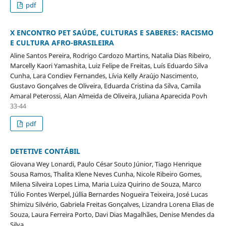
pdf
X ENCONTRO PET SAÚDE, CULTURAS E SABERES: RACISMO
E CULTURA AFRO-BRASILEIRA
Aline Santos Pereira, Rodrigo Cardozo Martins, Natalia Dias Ribeiro,
Marcelly Kaori Yamashita, Luiz Felipe de Freitas, Luís Eduardo Silva
Cunha, Lara Condiev Fernandes, Lívia Kelly Araújo Nascimento,
Gustavo Gonçalves de Oliveira, Eduarda Cristina da Silva, Camila
Amaral Peterossi, Alan Almeida de Oliveira, Juliana Aparecida Povh
33-44
pdf
DETETIVE CONTÁBIL
Giovana Wey Lonardi, Paulo César Souto Júnior, Tiago Henrique
Sousa Ramos, Thalita Klene Neves Cunha, Nicole Ribeiro Gomes,
Milena Silveira Lopes Lima, Maria Luiza Quirino de Souza, Marco
Túlio Fontes Werpel, Júllia Bernardes Nogueira Teixeira, José Lucas
Shimizu Silvério, Gabriela Freitas Gonçalves, Lizandra Lorena Elias de
Souza, Laura Ferreira Porto, Davi Dias Magalhães, Denise Mendes da
Silva