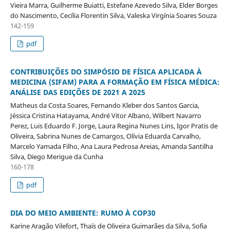
Vieira Marra, Guilherme Buiatti, Estefane Azevedo Silva, Elder Borges
do Nascimento, Cecília Florentin Silva, Valeska Virgínia Soares Souza
142-159
pdf
CONTRIBUIÇÕES DO SIMPÓSIO DE FÍSICA APLICADA À
MEDICINA (SIFAM) PARA A FORMAÇÃO EM FÍSICA MÉDICA:
ANÁLISE DAS EDIÇÕES DE 2021 A 2025
Matheus da Costa Soares, Fernando Kleber dos Santos Garcia,
Jéssica Cristina Hatayama, André Vitor Albano, Wilbert Navarro
Perez, Luis Eduardo F. Jorge, Laura Regina Nunes Lins, Igor Pratis de
Oliveira, Sabrina Nunes de Camargos, Olívia Eduarda Carvalho,
Marcelo Yamada Filho, Ana Laura Pedrosa Areias, Amanda Santilha
Silva, Diego Merigue da Cunha
160-178
pdf
DIA DO MEIO AMBIENTE: RUMO À COP30
Karine Aragão Vilefort, Thaís de Oliveira Guimarães da Silva, Sofia