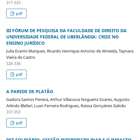
317-325
pdf
III FÓRUM DE PESQUISA DA FACULDADE DE DIREITO DA
UNIVERSIDADE FEDERAL DE UBERLÂNDIA: CRISE NO
ENSINO JURÍDICO
Julia Evarini Marques, Ricardo Henrique Antonio de Almeida, Taynara
Vieira de Castro
326-336
pdf
A PAREDE DE PLATÃO
Isadora Santos Pereira, Arthur Villanova Nogueira Soares, Augusto
Arlindo Blefari, Luan Ferreira Rodrigues, Raissa Gonçalves Galvão
337-353
pdf
PET SOLIDÁRIO: GESTÃO INTERDISCIPLINAR E O IMPACTO