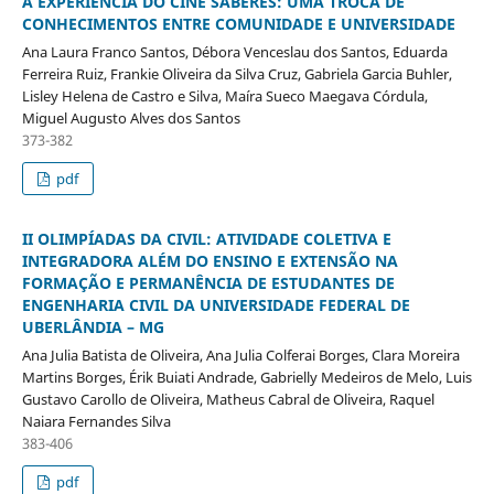
A EXPERIÊNCIA DO CINE SABERES: UMA TROCA DE
CONHECIMENTOS ENTRE COMUNIDADE E UNIVERSIDADE
Ana Laura Franco Santos, Débora Venceslau dos Santos, Eduarda
Ferreira Ruiz, Frankie Oliveira da Silva Cruz, Gabriela Garcia Buhler,
Lisley Helena de Castro e Silva, Maíra Sueco Maegava Córdula,
Miguel Augusto Alves dos Santos
373-382
pdf
II OLIMPÍADAS DA CIVIL: ATIVIDADE COLETIVA E
INTEGRADORA ALÉM DO ENSINO E EXTENSÃO NA
FORMAÇÃO E PERMANÊNCIA DE ESTUDANTES DE
ENGENHARIA CIVIL DA UNIVERSIDADE FEDERAL DE
UBERLÂNDIA – MG
Ana Julia Batista de Oliveira, Ana Julia Colferai Borges, Clara Moreira
Martins Borges, Érik Buiati Andrade, Gabrielly Medeiros de Melo, Luis
Gustavo Carollo de Oliveira, Matheus Cabral de Oliveira, Raquel
Naiara Fernandes Silva
383-406
pdf