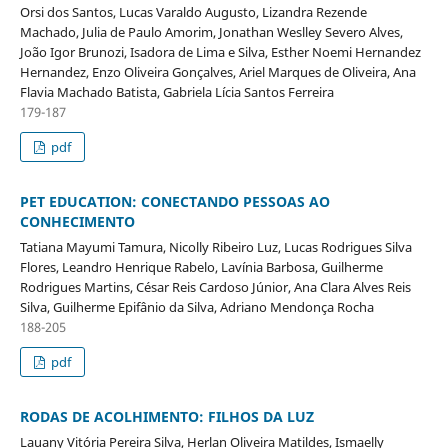
Orsi dos Santos, Lucas Varaldo Augusto, Lizandra Rezende
Machado, Julia de Paulo Amorim, Jonathan Weslley Severo Alves,
João Igor Brunozi, Isadora de Lima e Silva, Esther Noemi Hernandez
Hernandez, Enzo Oliveira Gonçalves, Ariel Marques de Oliveira, Ana
Flavia Machado Batista, Gabriela Lícia Santos Ferreira
179-187
pdf
PET EDUCATION: CONECTANDO PESSOAS AO
CONHECIMENTO
Tatiana Mayumi Tamura, Nicolly Ribeiro Luz, Lucas Rodrigues Silva
Flores, Leandro Henrique Rabelo, Lavínia Barbosa, Guilherme
Rodrigues Martins, César Reis Cardoso Júnior, Ana Clara Alves Reis
Silva, Guilherme Epifânio da Silva, Adriano Mendonça Rocha
188-205
pdf
RODAS DE ACOLHIMENTO: FILHOS DA LUZ
Lauany Vitória Pereira Silva, Herlan Oliveira Matildes, Ismaelly