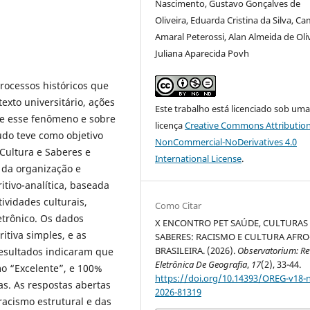
Nascimento, Gustavo Gonçalves de
Oliveira, Eduarda Cristina da Silva, Ca
Amaral Peterossi, Alan Almeida de Oliv
Juliana Aparecida Povh
processos históricos que
xto universitário, ações
Este trabalho está licenciado sob um
re esse fenômeno e sobre
licença
Creative Commons Attribution
tudo teve como objetivo
NonCommercial-NoDerivatives 4.0
 Cultura e Saberes e
International License
.
a da organização e
itivo-analítica, baseada
ividades culturais,
Como Citar
etrônico. Os dados
X ENCONTRO PET SAÚDE, CULTURAS 
ritiva simples, e as
SABERES: RACISMO E CULTURA AFRO
BRASILEIRA. (2026).
Observatorium: Re
resultados indicaram que
Eletrônica De Geografia
,
17
(2), 33-44.
o “Excelente”, e 100%
https://doi.org/10.14393/OREG-v18-
s. As respostas abertas
2026-81319
racismo estrutural e das