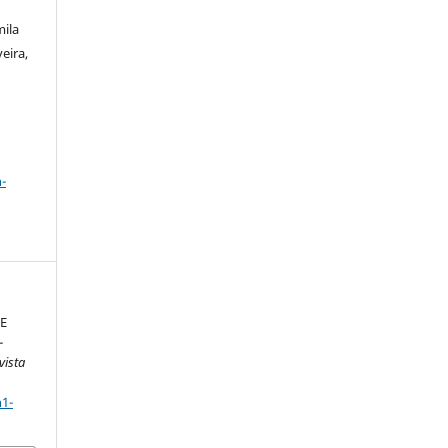
mila
eira,
a
-
E
-
vista
n1-