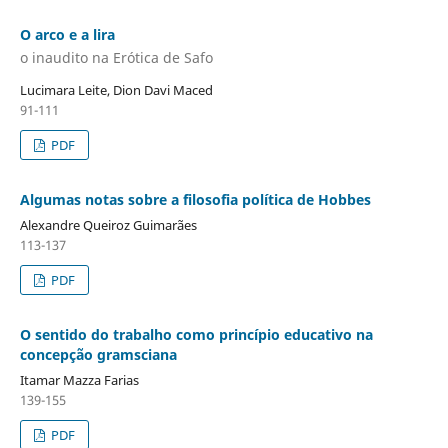
O arco e a lira
o inaudito na Erótica de Safo
Lucimara Leite, Dion Davi Maced
91-111
PDF
Algumas notas sobre a filosofia política de Hobbes
Alexandre Queiroz Guimarães
113-137
PDF
O sentido do trabalho como princípio educativo na
concepção gramsciana
Itamar Mazza Farias
139-155
PDF