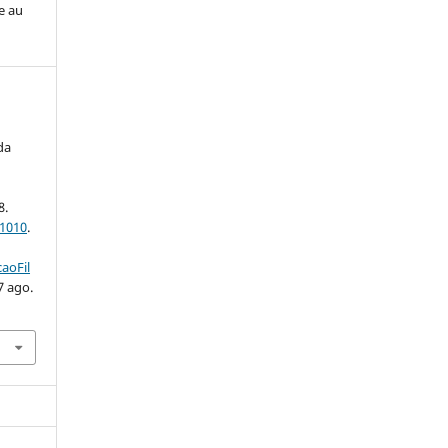
e au
da
8.
-1010
.
aoFil
7 ago.