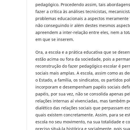
pedagógico. Procedendo assim, tais abordagen
fazer a crítica às análises tecnicistas, mecanici
problemas educacionais a aspectos meramente 
não conseguindo ir além destes mesmos aspect
apreendem a inter-relação entre eles, nem a tot
em que se inserem.
Ora, a escola e a prática educativa que se desen
estão acima ou fora da sociedade, pois a perma
reconstrução do fazer pedagógico escolar é per
sociais mais amplas. A escola, assim como as dem
o Estado, a família, os sindicatos, os partidos po
incorporam e desempenham papéis sociais defin
papéis, por sua vez, não se consolida apenas p
relações internas aí vivenciadas, mas também p
dialético das relações sociais que perpassam ess
quais existem concretamente. Assim, para se e
escola no seu movimento, na sua totalidade e co
preciso situá-la histórica e socialmente, pois su