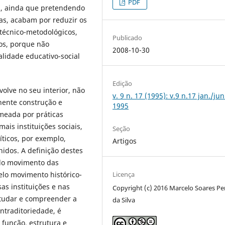
PDF
s, ainda que pretendendo
stas, acabam por reduzir os
técnico-metodológicos,
Publicado
os, porque não
2008-10-30
alidade educativo-social
Edição
volve no seu interior, não
v. 9 n. 17 (1995): v.9 n.17 jan./jun
nente construção e
1995
meada por práticas
ais instituições sociais,
Seção
líticos, por exemplo,
Artigos
idos. A definição destes
elo movimento das
elo movimento histórico-
Licença
as instituições e nas
Copyright (c) 2016 Marcelo Soares Pe
studar e compreender a
da Silva
ntraditoriedade, é
a função, estrutura e