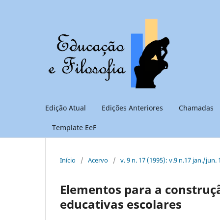
Edição Atual
Edições Anteriores
Chamadas
Template EeF
Início
/
Acervo
/
v. 9 n. 17 (1995): v.9 n.17 jan./jun.
Elementos para a construçã
educativas escolares