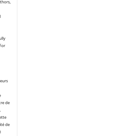
thors,
l
ully
/or
leurs
e
tre de
,
ette
ité de
é