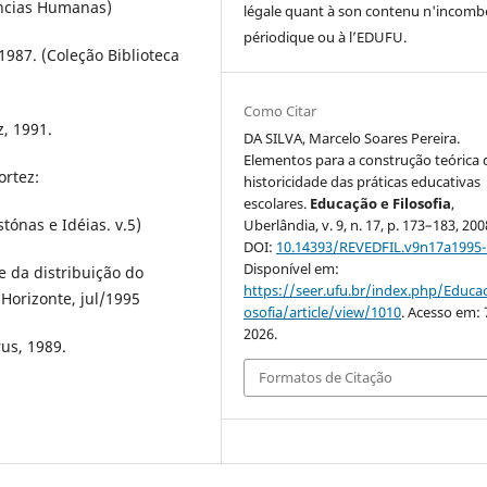
ências Humanas)
légale quant à son contenu n'incomb
périodique ou à l’EDUFU.
 1987. (Coleção Biblioteca
Como Citar
z, 1991.
DA SILVA, Marcelo Soares Pereira.
Elementos para a construção teórica 
ortez:
historicidade das práticas educativas
escolares.
Educação e Filosofia
,
tónas e Idéias. v.5)
Uberlândia, v. 9, n. 17, p. 173–183, 200
DOI:
10.14393/REVEDFIL.v9n17a1995
Disponível em:
 da distribuição do
https://seer.ufu.br/index.php/Educac
Horizonte, jul/1995
osofia/article/view/1010
. Acesso em: 
2026.
us, 1989.
Formatos de Citação