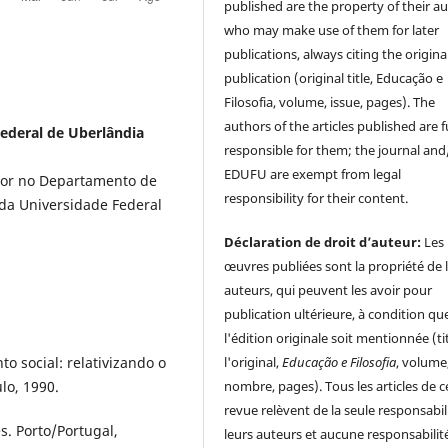
published are the property of their au
who may make use of them for later
publications, always citing the origina
publication (original title, Educação e
Filosofia, volume, issue, pages). The
authors of the articles published are f
Federal de Uberlândia
responsible for them; the journal and
EDUFU are exempt from legal
ssor no Departamento de
responsibility for their content.
 da Universidade Federal
Déclaration de droit d’auteur:
Les
œuvres publiées sont la propriété de 
auteurs, qui peuvent les avoir pour
publication ultérieure, à condition qu
l'édition originale soit mentionnée (ti
 social: relativizando o
l'original,
Educação e Filosofia
, volume
lo, 1990.
nombre, pages). Tous les articles de c
revue relèvent de la seule responsabil
s. Porto/Portugal,
leurs auteurs et aucune responsabilit