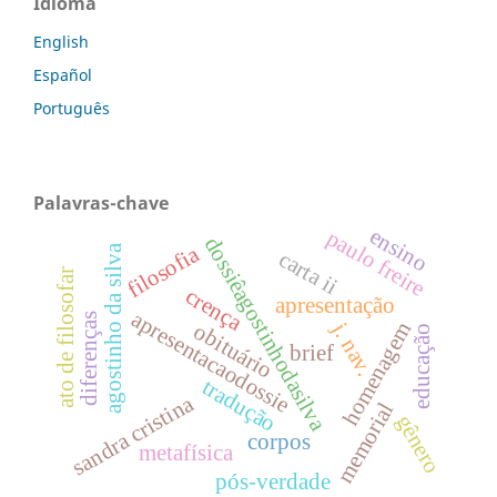
Idioma
English
Español
Português
Palavras-chave
ensino
paulo freire
dossiêagostinhodasilva
filosofia
agostinho da silva
carta ii
ato de filosofar
crença
apresentação
apresentacaodossie
diferenças
j. nav.
homenagem
obituário
educação
brief
tradução
sandra cristina
memorial
gênero
corpos
metafísica
pós-verdade