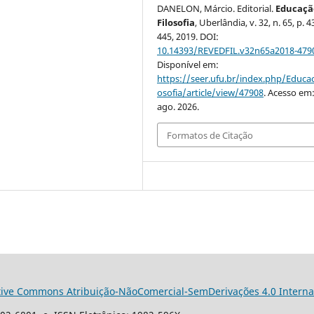
DANELON, Márcio. Editorial.
Educaçã
Filosofia
, Uberlândia, v. 32, n. 65, p. 
445, 2019. DOI:
10.14393/REVEDFIL.v32n65a2018-479
Disponível em:
https://seer.ufu.br/index.php/Educac
osofia/article/view/47908
. Acesso em:
ago. 2026.
Formatos de Citação
tive Commons Atribuição-NãoComercial-SemDerivações 4.0 Interna