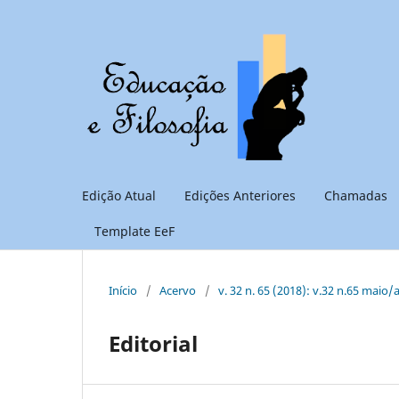
Edição Atual
Edições Anteriores
Chamadas
Template EeF
Início
/
Acervo
/
v. 32 n. 65 (2018): v.32 n.65 maio/
Editorial