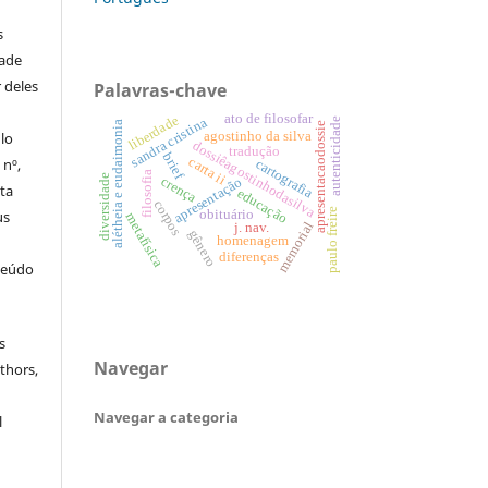
s
dade
 deles
Palavras-chave
ato de filosofar
liberdade
sandra cristina
autenticidade
alétheia e eudaimonia
apresentacaodossie
agostinho da silva
ulo
dossiêagostinhodasilva
tradução
brief
carta ii
 nº,
cartografia
filosofia
diversidade
crença
apresentação
sta
educação
corpos
paulo freire
obituário
us
metafísica
memorial
j. nav.
gênero
homenagem
diferenças
teúdo
s
Navegar
thors,
Navegar a categoria
l