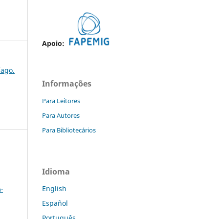
Apoio:
/ago.
Informações
Para Leitores
Para Autores
Para Bibliotecários
Idioma
a
English
-
Español
Português