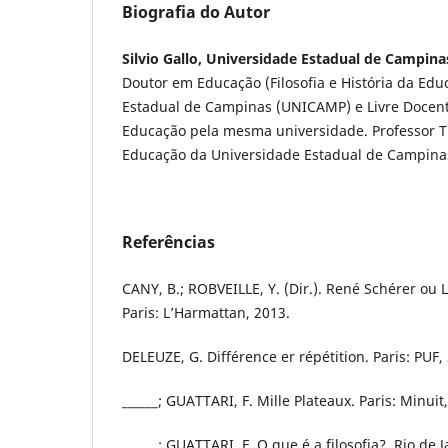
Biografia do Autor
Silvio Gallo, Universidade Estadual de Campin
Doutor em Educação (Filosofia e História da Edu
Estadual de Campinas (UNICAMP) e Livre Docent
Educação pela mesma universidade. Professor T
Educação da Universidade Estadual de Campin
Referências
CANY, B.; ROBVEILLE, Y. (Dir.). René Schérer ou L
Paris: L’Harmattan, 2013.
DELEUZE, G. Différence er répétition. Paris: PU
______; GUATTARI, F. Mille Plateaux. Paris: Minui
______; GUATTARI, F. O que é a filosofia?. Rio de J