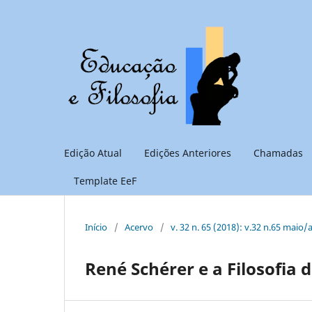
Edição Atual
Edições Anteriores
Chamadas
Template EeF
Início
/
Acervo
/
v. 32 n. 65 (2018): v.32 n.65 maio/
René Schérer e a Filosofia