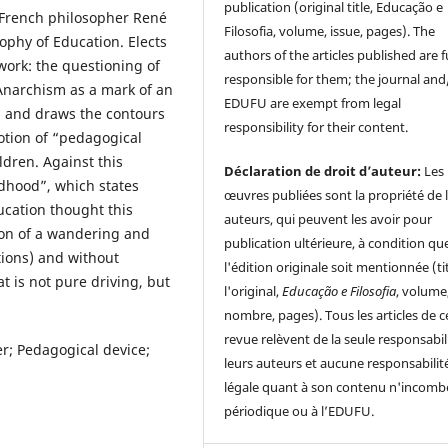
publication (original title, Educação e
 French philosopher René
Filosofia, volume, issue, pages). The
sophy of Education. Elects
authors of the articles published are f
 work: the questioning of
responsible for them; the journal and
; Anarchism as a mark of an
EDUFU are exempt from legal
, and draws the contours
responsibility for their content.
notion of “pedagogical
ldren. Against this
Déclaration de droit d’auteur:
Les
ldhood”, which states
œuvres publiées sont la propriété de 
ucation thought this
auteurs, qui peuvent les avoir pour
ion of a wandering and
publication ultérieure, à condition qu
tions) and without
l'édition originale soit mentionnée (ti
t is not pure driving, but
l'original,
Educação e Filosofia
, volume
nombre, pages). Tous les articles de c
revue relèvent de la seule responsabil
er; Pedagogical device;
leurs auteurs et aucune responsabilit
légale quant à son contenu n'incomb
périodique ou à l’EDUFU.