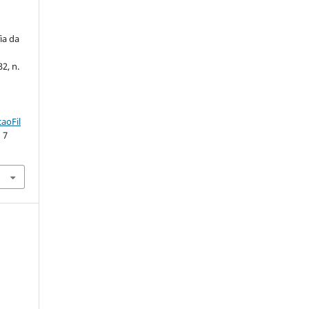
ia da
32, n.
aoFil
 7