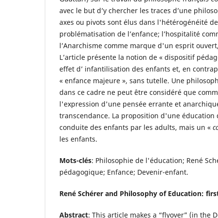
avec le but d’y chercher les traces d’une philoso
axes ou pivots sont élus dans l'hétérogénéité de 
problématisation de l’enfance; l’hospitalité com
l’Anarchisme comme marque d'un esprit ouvert, 
L’article présente la notion de « dispositif péda
effet d’ infantilisation des enfants et, en contrap
« enfance majeure », sans tutelle. Une philosop
dans ce cadre ne peut être considéré que comm
l'expression d'une pensée errante et anarchique
transcendance. La proposition d'une éducation q
conduite des enfants par les adults, mais un «
c
les enfants.
Mots-clés
: Philosophie de l'éducation; René Sché
pédagogique; Enfance; Devenir-enfant.
René Schérer and Philosophy of Education: fir
Abstract
: This article makes a “flyover” (in the 