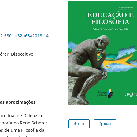
102-6801.v32n65a2018-14
érer, Dispositivo
iras aproximações
nceitual de Deleuze e
temporâneo René Schérer
PDF
XML
es de uma Filosofia da