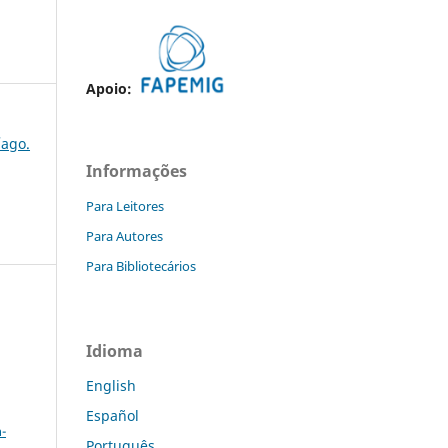
Apoio:
/ago.
Informações
Para Leitores
Para Autores
Para Bibliotecários
Idioma
English
a
Español
-
Português