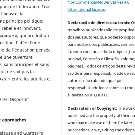
NonCommercial-NoDerivatives 4.0
phie de l'éducation. Trois
International License
.
l’oeuvre: la
me principe politique;
Declaração de direitos autorais:
O
rebelle et innovant.
trabalhos publicados são de proprie
gogique », qui produit un
dos seus autores, que poderão dispor
osition, l’idée d’une
para posteriores publicações, sempre
hie de l'éducation pensée
fazendo constar a edição original (tít
e une ouverture,
original, Educação e Filosofia, volume,
, sans principes et sans
páginas). Todos os artigos desta revi
ui ne soit pas la
são de inteira responsabilidade de se
o-ire
» entre les adultes et
autores, não cabendo qualquer
responsabilidade legal sobre seu con
à Revista ou à EDUFU.
rer; Dispositif
Declaration of Copyright
: The work
published are the property of their au
st approaches
who may make use of them for later
publications, always citing the origina
Deleuze and Guattari’s