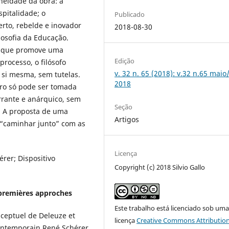
neidade da obra: a
spitalidade; o
Publicado
to, rebelde e inovador
2018-08-30
ilosofia da Educação.
”, que promove uma
Edição
processo, o filósofo
v. 32 n. 65 (2018): v.32 n.65 maio
 si mesma, sem tutelas.
2018
tro só pode ser tomada
rante e anárquico, sem
Seção
. A proposta de uma
Artigos
“caminhar junto” com as
Licença
érer; Dispositivo
Copyright (c) 2018 Silvio Gallo
 premières approches
Este trabalho está licenciado sob um
onceptuel de Deleuze et
licença
Creative Commons Attribution
 contemporain René Schérer