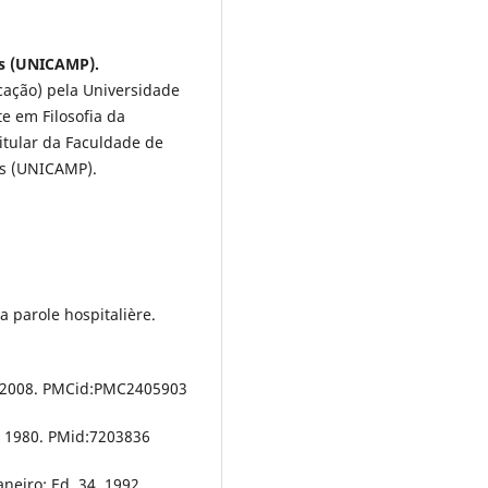
as (UNICAMP).
cação) pela Universidade
e em Filosofia da
itular da Faculdade de
as (UNICAMP).
a parole hospitalière.
F, 2008. PMCid:PMC2405903
t, 1980. PMid:7203836
aneiro: Ed. 34, 1992.