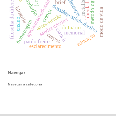
filosofia da diferença
metafísica
diferenças
metodologia
tradução
apresentacaodossie
brief
liberdade
dossiêagostinhodasilva
filosofia
modo de vida
crença
apresentação
sandra cristina
ensino
homenagem
obituário
carta ii
memorial
corpos
educação
paulo freire
esclarecimento
Navegar
Navegar a categoria