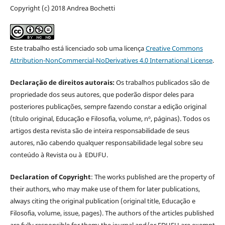
Copyright (c) 2018 Andrea Bochetti
Este trabalho está licenciado sob uma licença
Creative Commons
Attribution-NonCommercial-NoDerivatives 4.0 International License
.
Declaração de direitos autorais:
Os trabalhos publicados são de
propriedade dos seus autores, que poderão dispor deles para
posteriores publicações, sempre fazendo constar a edição original
(título original, Educação e Filosofia, volume, nº, páginas). Todos os
artigos desta revista são de inteira responsabilidade de seus
autores, não cabendo qualquer responsabilidade legal sobre seu
conteúdo à Revista ou à EDUFU.
Declaration of Copyright
: The works published are the property of
their authors, who may make use of them for later publications,
always citing the original publication (original title, Educação e
Filosofia, volume, issue, pages). The authors of the articles published
are fully responsible for them; the journal and/or EDUFU are exempt