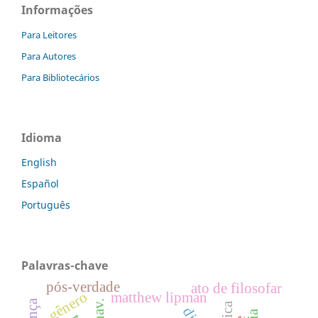
Informações
Para Leitores
Para Autores
Para Bibliotecários
Idioma
English
Español
Português
Palavras-chave
pós-verdade
ato de filosofar
gênero
matthew lipman
j. nav.