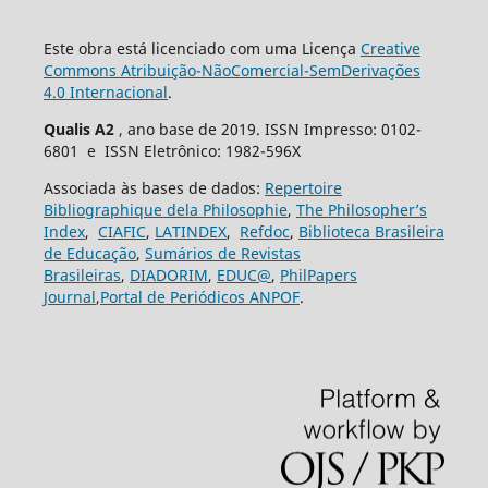
Este obra está licenciado com uma Licença
Creative
Commons Atribuição-NãoComercial-SemDerivações
4.0 Internacional
.
Qualis A2
, ano base de 2019. ISSN Impresso: 0102-
6801 e ISSN Eletrônico: 1982-596X
Associada às bases de dados:
Repertoire
Bibliographique dela Philosophie
,
The Philosopher’s
Index
,
CIAFIC
,
LATINDEX
,
Refdoc
,
Biblioteca Brasileira
de Educação
,
Sumários de Revistas
Brasileiras
,
DIADORIM
,
EDUC@
,
PhilPapers
Journal
,
Portal de Periódicos ANPOF
.