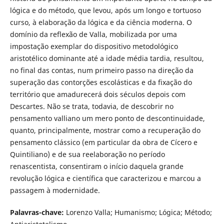
lógica e do método, que levou, após um longo e tortuoso
curso, à elaboração da lógica e da ciência moderna. O
domínio da reflexão de Valla, mobilizada por uma
impostação exemplar do dispositivo metodológico
aristotélico dominante até a idade média tardia, resultou,
no final das contas, num primeiro passo na direção da
superação das contorções escolásticas e da fixação do
território que amadurecerá dois séculos depois com
Descartes. Não se trata, todavia, de descobrir no
pensamento valliano um mero ponto de descontinuidade,
quanto, principalmente, mostrar como a recuperação do
pensamento clássico (em particular da obra de Cícero e
Quintiliano) e de sua reelaboração no período
renascentista, consentiram o início daquela grande
revolução lógica e científica que caracterizou e marcou a
passagem à modernidade.
Palavras-chave:
Lorenzo Valla; Humanismo; Lógica; Método;