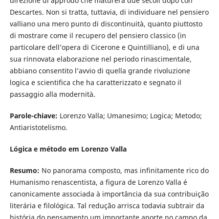
direzione di approdo che maturerà due secoli dopo con
Descartes. Non si tratta, tuttavia, di individuare nel pensiero
valliano una mero punto di discontinuità, quanto piuttosto
di mostrare come il recupero del pensiero classico (in
particolare dell’opera di Cicerone e Quintilliano), e di una
sua rinnovata elaborazione nel periodo rinascimentale,
abbiano consentito l’avvio di quella grande rivoluzione
logica e scientifica che ha caratterizzato e segnato il
passaggio alla modernità.
Parole-chiave:
Lorenzo Valla; Umanesimo; Logica; Metodo;
Antiaristotelismo.
Lógica e método em Lorenzo Valla
Resumo:
No panorama composto, mas infinitamente rico do
Humanismo renascentista, a figura de Lorenzo Valla é
canonicamente associada à importância da sua contribuição
literária e filológica. Tal redução arrisca todavia subtrair da
história do pensamento um importante aporte no campo da