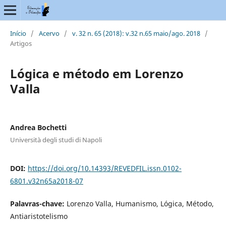
Início
/
Acervo
/
v. 32 n. 65 (2018): v.32 n.65 maio/ago. 2018
/
Artigos
Lógica e método em Lorenzo
Valla
Andrea Bochetti
Università degli studi di Napoli
DOI:
https://doi.org/10.14393/REVEDFIL.issn.0102-
6801.v32n65a2018-07
Palavras-chave:
Lorenzo Valla, Humanismo, Lógica, Método,
Antiaristotelismo