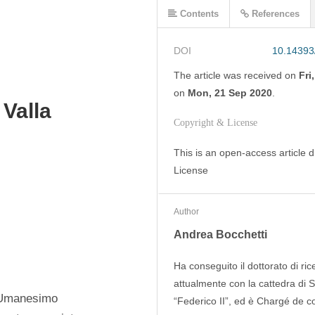
Contents
References
DOI
10.14393
The article was
received on
Fri
on
Mon, 21 Sep 2020
.
Valla
Copyright & License
This is an open-access article d
License
Author
Andrea Bocchetti
Ha conseguito il dottorato di ri
attualmente con la cattedra di St
’Umanesimo 
“Federico II”, ed è Chargé de co