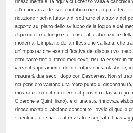
rinascimentale, la figura di Lorenzo Valla è canonica
all’importanza del suo contributo nel campo letterario e
riduzione rischia tuttavia di sottrarre alla storia del p
apporto sul piano dello sviluppo della logico e del me
dopo un corso lungo e tortuoso, all’elaborazione della 
moderna. L’impianto della riflessione valliana, che tr
un’impostazione esemplificativa del dispositivo metodo
dominante fino al tardo medioevo, risulta essere in fi
verso il superamento delle contorsioni scolastiche, in
maturerà due secoli dopo con Descartes. Non si tratta,
nel pensiero valliano una mero punto di discontinuità, 
mostrare come il recupero del pensiero classico (in par
Cicerone e Quintilliano), e di una sua rinnovata elabo
rinascimentale, abbiano consentito l’avvio di quella gr
scientifica che ha caratterizzato e segnato il passagg