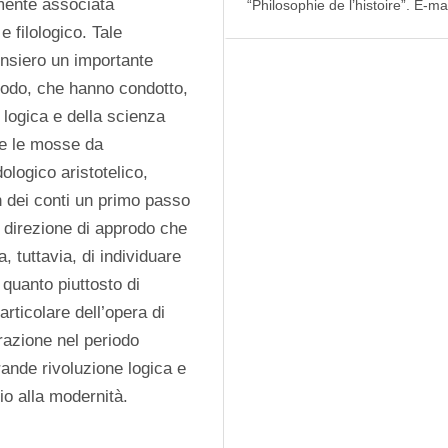
mente associata 
“Philosophie de l’histoire”. E-m
 filologico. Tale 
ensiero un importante 
todo, che hanno condotto, 
logica e della scienza 
ae le mosse da 
logico aristotelico, 
n dei conti un primo passo 
 direzione di approdo che 
 tuttavia, di individuare 
quanto piuttosto di 
ticolare dell’opera di 
razione nel periodo 
ande rivoluzione logica e 
io alla modernità.