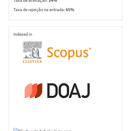
Taxa de aceitação:
24%
Taxa de rejeição na entrada:
65%
indexing
Indexed in