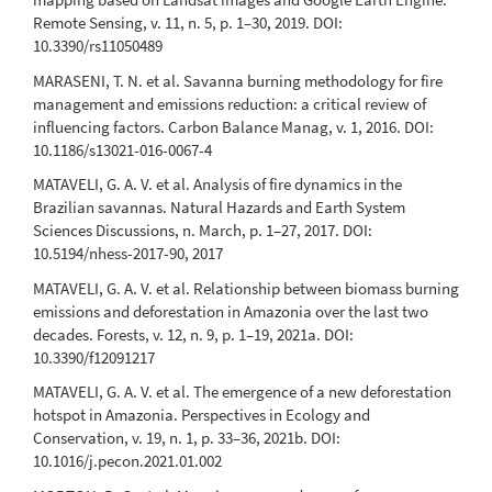
Remote Sensing, v. 11, n. 5, p. 1–30, 2019. DOI:
10.3390/rs11050489
MARASENI, T. N. et al. Savanna burning methodology for fire
management and emissions reduction: a critical review of
influencing factors. Carbon Balance Manag, v. 1, 2016. DOI:
10.1186/s13021-016-0067-4
MATAVELI, G. A. V. et al. Analysis of fire dynamics in the
Brazilian savannas. Natural Hazards and Earth System
Sciences Discussions, n. March, p. 1–27, 2017. DOI:
10.5194/nhess-2017-90, 2017
MATAVELI, G. A. V. et al. Relationship between biomass burning
emissions and deforestation in Amazonia over the last two
decades. Forests, v. 12, n. 9, p. 1–19, 2021a. DOI:
10.3390/f12091217
MATAVELI, G. A. V. et al. The emergence of a new deforestation
hotspot in Amazonia. Perspectives in Ecology and
Conservation, v. 19, n. 1, p. 33–36, 2021b. DOI:
10.1016/j.pecon.2021.01.002