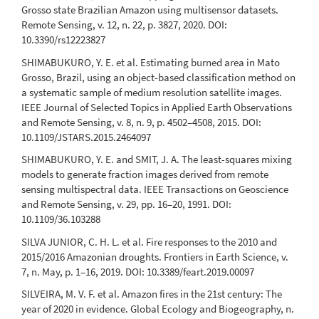
Grosso state Brazilian Amazon using multisensor datasets.
Remote Sensing, v. 12, n. 22, p. 3827, 2020. DOI:
10.3390/rs12223827
SHIMABUKURO, Y. E. et al. Estimating burned area in Mato
Grosso, Brazil, using an object-based classification method on
a systematic sample of medium resolution satellite images.
IEEE Journal of Selected Topics in Applied Earth Observations
and Remote Sensing, v. 8, n. 9, p. 4502–4508, 2015. DOI:
10.1109/JSTARS.2015.2464097
SHIMABUKURO, Y. E. and SMIT, J. A. The least-squares mixing
models to generate fraction images derived from remote
sensing multispectral data. IEEE Transactions on Geoscience
and Remote Sensing, v. 29, pp. 16–20, 1991. DOI:
10.1109/36.103288
SILVA JUNIOR, C. H. L. et al. Fire responses to the 2010 and
2015/2016 Amazonian droughts. Frontiers in Earth Science, v.
7, n. May, p. 1–16, 2019. DOI: 10.3389/feart.2019.00097
SILVEIRA, M. V. F. et al. Amazon fires in the 21st century: The
year of 2020 in evidence. Global Ecology and Biogeography, n.