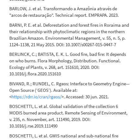
Regional-Scale Assessment of Burn Scar Mapping in
BARLOW, J. et al. Transformando a Amazônia através de
Southwestern Amazonia Using Burned Area Products
"arcos de restauração". Technical report. EMPRAPA. 2023.
and CBERS/WFI Data Cubes.
Fire, 7(3), 67.
10.3390/fire7030067
BARNI, P. E. et al. Deforestation and forest fires in Roraima and
their relationship with phytoclimatic regions in the northern
Brazilian Amazon. Environmental Management, v. 55, n. 5, p.
1124–1138, 21 May 2015. DOI: 10.1007/s00267-015-0447-7
Pacheco Ramos C.J.
(2025-04-15)
Adjusted ∆NBR Index Thresholds for Forest Fire Severity
BERLINCK, C.; BATISTA, E. K. L. Good fire, bad fire: It depends
Mapping: A Study in Central Amazonia.
Land Degradation
on who burns. Flora Morphology, Distribution. Functional.
and Development, 36(6), 1844-1859.
Ecology of Plants, v. 268, art. 151610, 2020. DOI:
10.1002/ldr.5466
10.1016/j.flora.2020.151610
BIVAND, R.; RUNDEL, C. Rgeos: Interface to Geometry Engine—
Open Source (‘GEOS’). Available at:
<
https://rdrr.io/cran/rgeos/
>. Accessed: 30 jun. 2021.
BOSCHETTI, L. et al. Global validation of the collection 6
MODIS burned area product. Remote Sensing of Environment,
v. 235, n. November, art. 111490, 2019. DOI:
10.1016/j.rse.2019.111490
BOSCHETTI, L. et al. GWIS national and sub-national fire