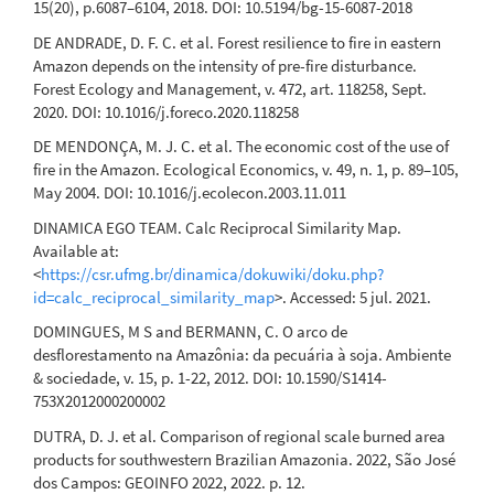
15(20), p.6087–6104, 2018. DOI: 10.5194/bg-15-6087-2018
DE ANDRADE, D. F. C. et al. Forest resilience to fire in eastern
Amazon depends on the intensity of pre-fire disturbance.
Forest Ecology and Management, v. 472, art. 118258, Sept.
2020. DOI: 10.1016/j.foreco.2020.118258
DE MENDONÇA, M. J. C. et al. The economic cost of the use of
fire in the Amazon. Ecological Economics, v. 49, n. 1, p. 89–105,
May 2004. DOI: 10.1016/j.ecolecon.2003.11.011
DINAMICA EGO TEAM. Calc Reciprocal Similarity Map.
Available at:
<
https://csr.ufmg.br/dinamica/dokuwiki/doku.php?
id=calc_reciprocal_similarity_map
>. Accessed: 5 jul. 2021.
DOMINGUES, M S and BERMANN, C. O arco de
desflorestamento na Amazônia: da pecuária à soja. Ambiente
& sociedade, v. 15, p. 1-22, 2012. DOI: 10.1590/S1414-
753X2012000200002
DUTRA, D. J. et al. Comparison of regional scale burned area
products for southwestern Brazilian Amazonia. 2022, São José
dos Campos: GEOINFO 2022, 2022. p. 12.