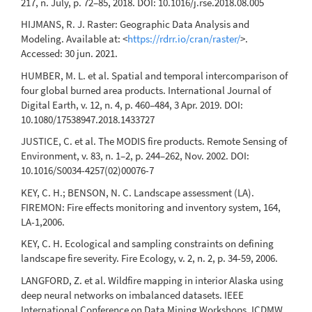
217, n. July, p. 72–85, 2018. DOI: 10.1016/j.rse.2018.08.005
HIJMANS, R. J. Raster: Geographic Data Analysis and
Modeling. Available at: <
https://rdrr.io/cran/raster/
>.
Accessed: 30 jun. 2021.
HUMBER, M. L. et al. Spatial and temporal intercomparison of
four global burned area products. International Journal of
Digital Earth, v. 12, n. 4, p. 460–484, 3 Apr. 2019. DOI:
10.1080/17538947.2018.1433727
JUSTICE, C. et al. The MODIS fire products. Remote Sensing of
Environment, v. 83, n. 1–2, p. 244–262, Nov. 2002. DOI:
10.1016/S0034-4257(02)00076-7
KEY, C. H.; BENSON, N. C. Landscape assessment (LA).
FIREMON: Fire effects monitoring and inventory system, 164,
LA-1,2006.
KEY, C. H. Ecological and sampling constraints on defining
landscape fire severity. Fire Ecology, v. 2, n. 2, p. 34-59, 2006.
LANGFORD, Z. et al. Wildfire mapping in interior Alaska using
deep neural networks on imbalanced datasets. IEEE
International Conference on Data Mining Workshops, ICDMW,