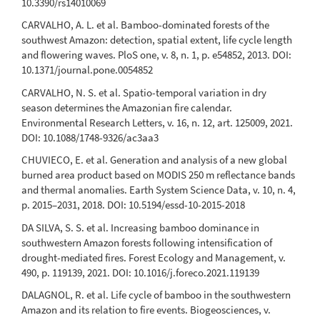
10.3390/rs14010069
CARVALHO, A. L. et al. Bamboo-dominated forests of the
southwest Amazon: detection, spatial extent, life cycle length
and flowering waves. PloS one, v. 8, n. 1, p. e54852, 2013. DOI:
10.1371/journal.pone.0054852
CARVALHO, N. S. et al. Spatio-temporal variation in dry
season determines the Amazonian fire calendar.
Environmental Research Letters, v. 16, n. 12, art. 125009, 2021.
DOI: 10.1088/1748-9326/ac3aa3
CHUVIECO, E. et al. Generation and analysis of a new global
burned area product based on MODIS 250 m reflectance bands
and thermal anomalies. Earth System Science Data, v. 10, n. 4,
p. 2015–2031, 2018. DOI: 10.5194/essd-10-2015-2018
DA SILVA, S. S. et al. Increasing bamboo dominance in
southwestern Amazon forests following intensification of
drought-mediated fires. Forest Ecology and Management, v.
490, p. 119139, 2021. DOI: 10.1016/j.foreco.2021.119139
DALAGNOL, R. et al. Life cycle of bamboo in the southwestern
Amazon and its relation to fire events. Biogeosciences, v.