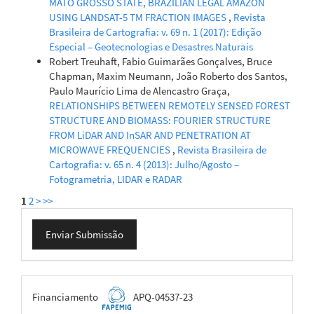
MATO GROSSO STATE, BRAZILIAN LEGAL AMAZON
USING LANDSAT-5 TM FRACTION IMAGES
,
Revista
Brasileira de Cartografia: v. 69 n. 1 (2017): Edição
Especial – Geotecnologias e Desastres Naturais
Robert Treuhaft, Fabio Guimarães Gonçalves, Bruce
Chapman, Maxim Neumann, João Roberto dos Santos,
Paulo Maurício Lima de Alencastro Graça,
RELATIONSHIPS BETWEEN REMOTELY SENSED FOREST
STRUCTURE AND BIOMASS: FOURIER STRUCTURE
FROM LiDAR AND InSAR AND PENETRATION AT
MICROWAVE FREQUENCIES
,
Revista Brasileira de
Cartografia: v. 65 n. 4 (2013): Julho/Agosto –
Fotogrametria, LIDAR e RADAR
1
2
>
>>
Enviar
Enviar Submissão
Submissão
FAPEMIG
Financiamento
APQ-04537-23