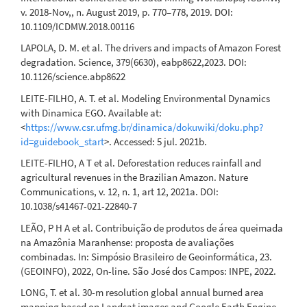
v. 2018-Nov,, n. August 2019, p. 770–778, 2019. DOI:
10.1109/ICDMW.2018.00116
LAPOLA, D. M. et al. The drivers and impacts of Amazon Forest
degradation. Science, 379(6630), eabp8622,2023. DOI:
10.1126/science.abp8622
LEITE-FILHO, A. T. et al. Modeling Environmental Dynamics
with Dinamica EGO. Available at:
<
https://www.csr.ufmg.br/dinamica/dokuwiki/doku.php?
id=guidebook_start
>. Accessed: 5 jul. 2021b.
LEITE-FILHO, A T et al. Deforestation reduces rainfall and
agricultural revenues in the Brazilian Amazon. Nature
Communications, v. 12, n. 1, art 12, 2021a. DOI:
10.1038/s41467-021-22840-7
LEÃO, P H A et al. Contribuição de produtos de área queimada
na Amazônia Maranhense: proposta de avaliações
combinadas. In: Simpósio Brasileiro de Geoinformática, 23.
(GEOINFO), 2022, On-line. São José dos Campos: INPE, 2022.
LONG, T. et al. 30-m resolution global annual burned area
mapping based on Landsat images and Google Earth Engine.