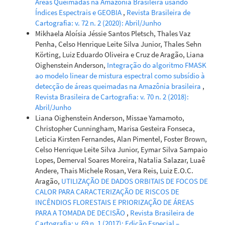
Áreas Queimadas na Amazônia Brasileira usando
Índices Espectrais e GEOBIA
,
Revista Brasileira de
Cartografia: v. 72 n. 2 (2020): Abril/Junho
Mikhaela Aloísia Jéssie Santos Pletsch, Thales Vaz
Penha, Celso Henrique Leite Silva Junior, Thales Sehn
Körting, Luiz Eduardo Oliveira e Cruz de Aragão, Liana
Oighenstein Anderson,
Integração do algoritmo FMASK
ao modelo linear de mistura espectral como subsídio à
detecção de áreas queimadas na Amazônia brasileira
,
Revista Brasileira de Cartografia: v. 70 n. 2 (2018):
Abril/Junho
Liana Oighenstein Anderson, Missae Yamamoto,
Christopher Cunningham, Marisa Gesteira Fonseca,
Leticia Kirsten Fernandes, Alan Pimentel, Foster Brown,
Celso Henrique Leite Silva Junior, Eymar Silva Sampaio
Lopes, Demerval Soares Moreira, Natalia Salazar, Luaê
Andere, Thais Michele Rosan, Vera Reis, Luiz E.O.C.
Aragão,
UTILIZAÇÃO DE DADOS ORBITAIS DE FOCOS DE
CALOR PARA CARACTERIZAÇÃO DE RISCOS DE
INCÊNDIOS FLORESTAIS E PRIORIZAÇÃO DE ÁREAS
PARA A TOMADA DE DECISÃO
,
Revista Brasileira de
Cartografia: v. 69 n. 1 (2017): Edição Especial –