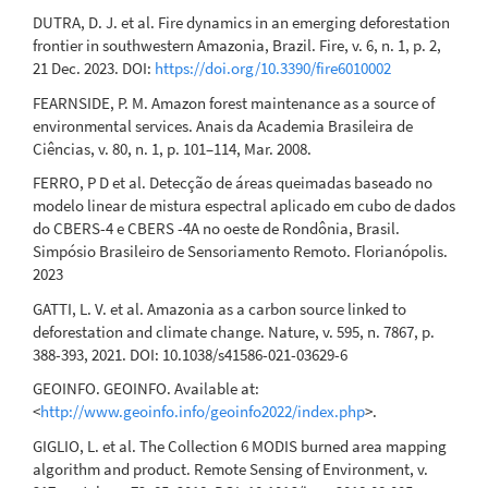
DUTRA, D. J. et al. Fire dynamics in an emerging deforestation
frontier in southwestern Amazonia, Brazil. Fire, v. 6, n. 1, p. 2,
21 Dec. 2023. DOI:
https://doi.org/10.3390/fire6010002
FEARNSIDE, P. M. Amazon forest maintenance as a source of
environmental services. Anais da Academia Brasileira de
Ciências, v. 80, n. 1, p. 101–114, Mar. 2008.
FERRO, P D et al. Detecção de áreas queimadas baseado no
modelo linear de mistura espectral aplicado em cubo de dados
do CBERS-4 e CBERS -4A no oeste de Rondônia, Brasil.
Simpósio Brasileiro de Sensoriamento Remoto. Florianópolis.
2023
GATTI, L. V. et al. Amazonia as a carbon source linked to
deforestation and climate change. Nature, v. 595, n. 7867, p.
388-393, 2021. DOI: 10.1038/s41586-021-03629-6
GEOINFO. GEOINFO. Available at:
<
http://www.geoinfo.info/geoinfo2022/index.php
>.
GIGLIO, L. et al. The Collection 6 MODIS burned area mapping
algorithm and product. Remote Sensing of Environment, v.