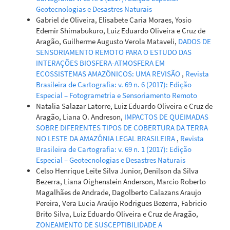
Geotecnologias e Desastres Naturais
Gabriel de Oliveira, Elisabete Caria Moraes, Yosio
Edemir Shimabukuro, Luiz Eduardo Oliveira e Cruz de
Aragão, Guilherme Augusto Verola Mataveli,
DADOS DE
SENSORIAMENTO REMOTO PARA O ESTUDO DAS
INTERAÇÕES BIOSFERA-ATMOSFERA EM
ECOSSISTEMAS AMAZÔNICOS: UMA REVISÃO
,
Revista
Brasileira de Cartografia: v. 69 n. 6 (2017): Edição
Especial – Fotogrametria e Sensoriamento Remoto
Natalia Salazar Latorre, Luiz Eduardo Oliveira e Cruz de
Aragão, Liana O. Andreson,
IMPACTOS DE QUEIMADAS
SOBRE DIFERENTES TIPOS DE COBERTURA DA TERRA
NO LESTE DA AMAZÔNIA LEGAL BRASILEIRA
,
Revista
Brasileira de Cartografia: v. 69 n. 1 (2017): Edição
Especial – Geotecnologias e Desastres Naturais
Celso Henrique Leite Silva Junior, Denilson da Silva
Bezerra, Liana Oighenstein Anderson, Marcio Roberto
Magalhães de Andrade, Dagolberto Calazans Araujo
Pereira, Vera Lucia Araújo Rodrigues Bezerra, Fabricio
Brito Silva, Luiz Eduardo Oliveira e Cruz de Aragão,
ZONEAMENTO DE SUSCEPTIBILIDADE A