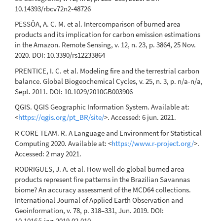
10.14393/rbcv72n2-48726
PESSÔA, A. C. M. et al. Intercomparison of burned area
products and its implication for carbon emission estimations
in the Amazon. Remote Sensing, v. 12, n. 23, p. 3864, 25 Nov.
2020. DOI: 10.3390/rs12233864
PRENTICE, I. C. et al. Modeling fire and the terrestrial carbon
balance. Global Biogeochemical Cycles, v. 25, n. 3, p. n/a-n/a,
Sept. 2011. DOI: 10.1029/2010GB003906
QGIS. QGIS Geographic Information System. Available at:
<
https://qgis.org/pt_BR/site/
>. Accessed: 6 jun. 2021.
R CORE TEAM. R. A Language and Environment for Statistical
Computing 2020. Available at: <
https://www.r-project.org/
>.
Accessed: 2 may 2021.
RODRIGUES, J. A. et al. How well do global burned area
products represent fire patterns in the Brazilian Savannas
biome? An accuracy assessment of the MCD64 collections.
International Journal of Applied Earth Observation and
Geoinformation, v. 78, p. 318–331, Jun. 2019. DOI:
10.1016/j.jag.2019.02.010