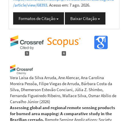
/article/view/68393
. Acesso em: 7 ago. 2026.
Formatos de Citação
Baixar Citação
5
6
Vera Laísa da Silva Arruda, Ane Alencar, Ana Carolina
Moreira Pessôa, Filipe Viegas de Arruda, Bárbara Costa da
Silva, Dhemerson Estevão Conciani, Júlia Z. Shimbo,
Fernanda Figueiredo Ribeiro, Wallace Silva, Osmar Abílio de
Carvalho Júnior
(2026)
Assessing global and regional remote sensing products
for burned area mapping: A comparative study in the
Brazilian cerrado.
Remote Sensing Applications: Society
and Environment, 43, 102145.