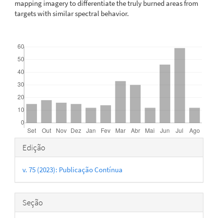
mapping imagery to differentiate the truly burned areas from
targets with similar spectral behavior.
Downloads
Detalhes
Edição
do
v. 75 (2023): Publicação Contínua
artigo
Seção