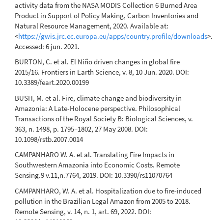
activity data from the NASA MODIS Collection 6 Burned Area
Product in Support of Policy Making, Carbon Inventories and
Natural Resource Management, 2020. Available at:
<
https://gwis.jrc.ec.europa.eu/apps/country.profile/downloads
>.
Accessed: 6 jun. 2021.
BURTON, C. et al. El Niño driven changes in global fire
2015/16. Frontiers in Earth Science, v. 8, 10 Jun. 2020. DOI:
10.3389/feart.2020.00199
BUSH, M. et al. Fire, climate change and biodiversity in
Amazonia: A Late-Holocene perspective. Philosophical
Transactions of the Royal Society B: Biological Sciences, v.
363, n. 1498, p. 1795–1802, 27 May 2008. DOI:
10.1098/rstb.2007.0014
CAMPANHARO W. A. et al. Translating Fire Impacts in
Southwestern Amazonia into Economic Costs. Remote
Sensing.9 v.11,n.7764, 2019. DOI: 10.3390/rs11070764
CAMPANHARO, W. A. et al. Hospitalization due to fire-induced
pollution in the Brazilian Legal Amazon from 2005 to 2018.
Remote Sensing, v. 14, n. 1, art. 69, 2022. DOI: