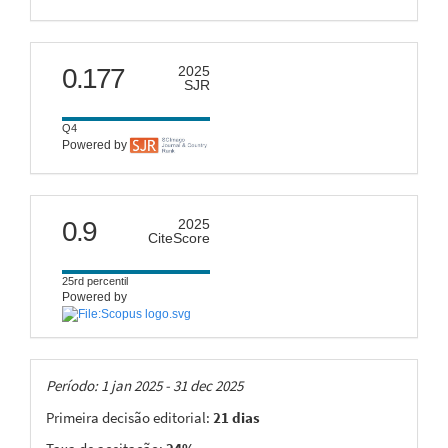
scimago
0.177
2025
SJR
Q4
Powered by
citescore
0.9
2025
CiteScore
25rd percentil
Powered by
Taxas
Período: 1 jan 2025 - 31 dec 2025
Primeira decisão editorial:
21 dias