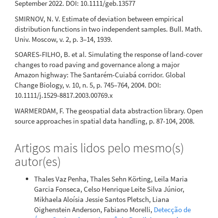
September 2022. DOI: 10.1111/geb.13577
SMIRNOV, N. V. Estimate of deviation between empirical
distribution functions in two independent samples. Bull. Math.
Univ. Moscow, v. 2, p. 3–14, 1939.
SOARES-FILHO, B. et al. Simulating the response of land-cover
changes to road paving and governance along a major
Amazon highway: The Santarém-Cuiabá corridor. Global
Change Biology, v. 10, n. 5, p. 745–764, 2004. DOI:
10.1111/j.1529-8817.2003.00769.x
WARMERDAM, F. The geospatial data abstraction library. Open
source approaches in spatial data handling, p. 87-104, 2008.
Artigos mais lidos pelo mesmo(s)
autor(es)
Thales Vaz Penha, Thales Sehn Körting, Leila Maria
Garcia Fonseca, Celso Henrique Leite Silva Júnior,
Mikhaela Aloísia Jessie Santos Pletsch, Liana
Oighenstein Anderson, Fabiano Morelli,
Detecção de