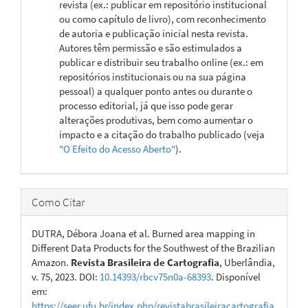
revista (ex.: publicar em repositório institucional
ou como capítulo de livro), com reconhecimento
de autoria e publicação inicial nesta revista.
Autores têm permissão e são estimulados a
publicar e distribuir seu trabalho online (ex.: em
repositórios institucionais ou na sua página
pessoal) a qualquer ponto antes ou durante o
processo editorial, já que isso pode gerar
alterações produtivas, bem como aumentar o
impacto e a citação do trabalho publicado (veja
"O Efeito do Acesso Aberto"
).
Como Citar
DUTRA, Débora Joana et al. Burned area mapping in
Different Data Products for the Southwest of the Brazilian
Amazon.
Revista Brasileira de Cartografia
, Uberlândia,
v. 75, 2023. DOI:
10.14393/rbcv75n0a-68393
. Disponível
em:
https://seer.ufu.br/index.php/revistabrasileiracartografia