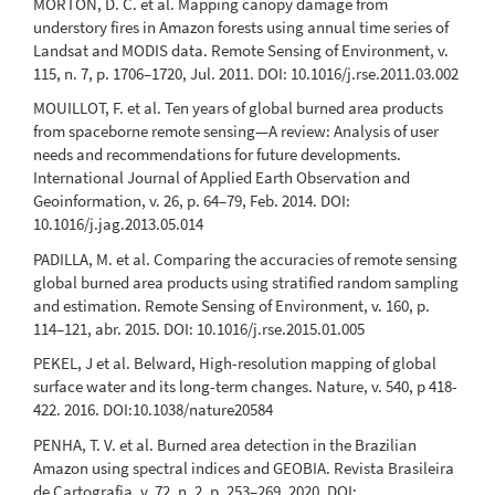
MORTON, D. C. et al. Mapping canopy damage from
understory fires in Amazon forests using annual time series of
Landsat and MODIS data. Remote Sensing of Environment, v.
115, n. 7, p. 1706–1720, Jul. 2011. DOI: 10.1016/j.rse.2011.03.002
MOUILLOT, F. et al. Ten years of global burned area products
from spaceborne remote sensing—A review: Analysis of user
needs and recommendations for future developments.
International Journal of Applied Earth Observation and
Geoinformation, v. 26, p. 64–79, Feb. 2014. DOI:
10.1016/j.jag.2013.05.014
PADILLA, M. et al. Comparing the accuracies of remote sensing
global burned area products using stratified random sampling
and estimation. Remote Sensing of Environment, v. 160, p.
114–121, abr. 2015. DOI: 10.1016/j.rse.2015.01.005
PEKEL, J et al. Belward, High-resolution mapping of global
surface water and its long-term changes. Nature, v. 540, p 418-
422. 2016. DOI:10.1038/nature20584
PENHA, T. V. et al. Burned area detection in the Brazilian
Amazon using spectral indices and GEOBIA. Revista Brasileira
de Cartografia, v. 72, n. 2, p. 253–269, 2020. DOI: