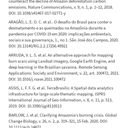
Impacts of inter-annual rainfall variability and
counteract the decline of Amazon deforestation carbon
hydrological cycle intensification on groundwater in an
emissions. Nature Communications, v. 9, n. 1, p. 1–12, 2018.
Amazon micro catchment.
Hydrological Sciences Journal,
DOI: 10.1038/s41467-017-02771-y
71(7), 1323.
ARAGÃO, L. E. O. C. et al.. O desafio do Brasil para conter o
10.1080/02626667.2026.2634191
desmatamento e as queimadas na Amazônia durante a
pandemia por COVID-19 em 2020: implicações ambientais,
sociais e sua governança, 1., no 1. São José dos Campos, 2020.
Andrew A. Clelland, Gareth J. Marshall, Robert Baxter,
DOI: 10.13140/RG.2.2.17256.49921
Stefano Potter, Anna C. Talucci, Joshua M. Rady, Hélène
ARRUDA, V. L. S. et al. An alternative approach for mapping
Genet, Brendan M. Rogers, Susan M. Natali
(2024)
burn scars using Landsat imagery, Google Earth Engine, and
Annual and Seasonal Patterns of Burned Area Products
deep learning in the Brazilian savanna. Remote Sensing
in Arctic-Boreal North America and Russia for 2001–
Applications: Society and Environment, v. 22, art. 100472, 2021.
2020.
Remote Sensing, 16(17), 3306.
DOI: 10.1016/j.rsase.2021.100472
10.3390/rs16173306
ASSIS, L. F. F. G. et al. TerraBrasilis: A Spatial data analytics
infrastructure for large-scale thematic mapping. ISPRS
International Journal of Geo-Information, v. 8, n. 11, p. 513,
Poliana Domingos Ferro, Guilherme Mataveli, Jeferson de
2019. DOI: 10.3390/ijgi8110513
Souza Arcanjo, Débora Joana Dutra, Thaís Pereira de
Medeiros, Yosio Edemir Shimabukuro, Ana Carolina Moreira
BARLOW, J. et al. Clarifying Amazonia’s burning crisis. Global
Pessôa, Gabriel de Oliveira, Liana Oighenstein Anderson
Change Biology, v. 26, n. 2, p. 319–321, 15 Feb. 2020. DOI:
(2024)
10.1111/gcb.14872