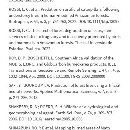
ROSSI, L. C. et al. Predation on artificial caterpillars following
understorey fires in human‐modified Amazonian forests.
Biotropica, v. 54, n. 3, p. 754-763, 2022. DOI: 10.1111/btp.13097
ROSSI, L. C. The effect of forest degradation on ecosystem
services related to frugivory and insectivory promoted by birds
and mammals in Amazonian forests. Thesis. Universidade
Estadual Paulista. 2022.
ROY, D. P.; BOSCHETTI, L. Southern Africa validation of the
MODIS, L3JRC, and GlobCarbon burned-area products. IEEE
Transactions on Geoscience and Remote Sensing, v. 47, n. 4, p.
1032–1044, Apr. 2009. DOI: 10.1109/TGRS.2008.2009000
SAFI, Y.; BOUROUMI, A. Prediction of forest fires using artificial
neural networks. Applied Mathematical Sciences, v. 7, n. 5–8,
p. 271–286, 2013.
SHAKESBY, R. A.; DOERR, S. H. Wildfire as a hydrological and
geomorphological agent. Earth-Sci. Rev., v. 74, p. 269–307,
2006. DOI: 10.1016/j.earscirev.2005.10.006
SHIMABUKURO, Y E et al. Mapping burned areas of Mato