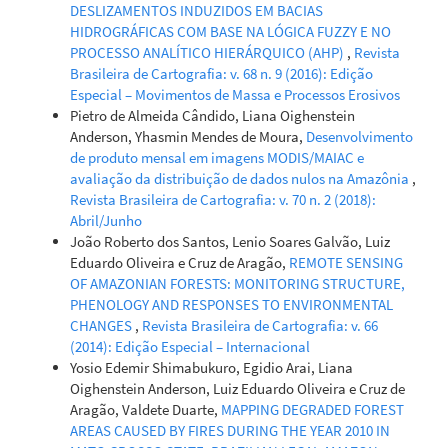
DESLIZAMENTOS INDUZIDOS EM BACIAS
HIDROGRÁFICAS COM BASE NA LÓGICA FUZZY E NO
PROCESSO ANALÍTICO HIERÁRQUICO (AHP)
,
Revista
Brasileira de Cartografia: v. 68 n. 9 (2016): Edição
Especial – Movimentos de Massa e Processos Erosivos
Pietro de Almeida Cândido, Liana Oighenstein
Anderson, Yhasmin Mendes de Moura,
Desenvolvimento
de produto mensal em imagens MODIS/MAIAC e
avaliação da distribuição de dados nulos na Amazônia
,
Revista Brasileira de Cartografia: v. 70 n. 2 (2018):
Abril/Junho
João Roberto dos Santos, Lenio Soares Galvão, Luiz
Eduardo Oliveira e Cruz de Aragão,
REMOTE SENSING
OF AMAZONIAN FORESTS: MONITORING STRUCTURE,
PHENOLOGY AND RESPONSES TO ENVIRONMENTAL
CHANGES
,
Revista Brasileira de Cartografia: v. 66
(2014): Edição Especial – Internacional
Yosio Edemir Shimabukuro, Egidio Arai, Liana
Oighenstein Anderson, Luiz Eduardo Oliveira e Cruz de
Aragão, Valdete Duarte,
MAPPING DEGRADED FOREST
AREAS CAUSED BY FIRES DURING THE YEAR 2010 IN