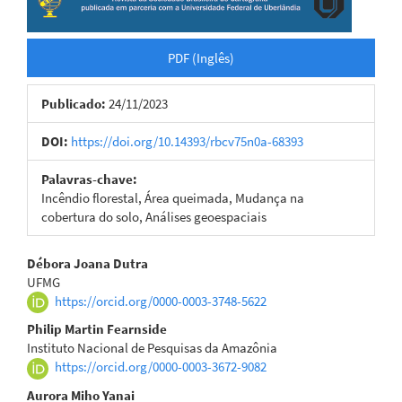
PDF (Inglês)
Publicado:
24/11/2023
DOI:
https://doi.org/10.14393/rbcv75n0a-68393
Palavras-chave:
Incêndio florestal, Área queimada, Mudança na
cobertura do solo, Análises geoespaciais
Conteúdo
Débora Joana Dutra
UFMG
do
https://orcid.org/0000-0003-3748-5622
artigo
Philip Martin Fearnside
Instituto Nacional de Pesquisas da Amazônia
principal
https://orcid.org/0000-0003-3672-9082
Aurora Miho Yanai