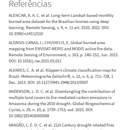
Referências
10.1016/j.rsase.2026.102145
ALENCAR, A. A. C. et al. Long-term Landsat-based monthly
burned area dataset for the Brazilian biomes using deep
Erika BERENGUER, Dolors ARMENTERAS, Alexander C. LEES,
learning. Remote Sensing, v. 4, n. 11 art. 2510, 2022. DOI:
Philip M. FEARNSIDE, Ane ALENCAR, Cláudio ALMEIDA, Luiz
10.3390/rs14112510
ARAGÃO, Jos BARLOW, Bibiana BILBAO, Paulo BRANDO,
Paulette BYNOE, Matt FINER, Bernardo M. FLORES, Clinton
ALONSO-CANAS, I.; CHUVIECO, E. Global burned area
N. JENKINS, Celso SILVA JR, Charlotte SMITH, Carlos SOUZA,
mapping from ENVISAT-MERIS and MODIS active fire data.
Roosevelt GARCÍA-VILACORTA, Nathália NASCIMENTO
(2024)
Remote Sensing of Environment, v. 163, p. 140–152, Jun. 2015.
Drivers and ecological impacts of deforestation and
DOI: 10.1016/j.rse.2015.03.011
forest degradation in the Amazon.
Acta Amazonica,
ALVARES, C. A. et al. Köppen’s climate classification map for
54(spe1).
Brazil. Meteorologische Zeitschrift, v. 22, n. 6, p. 711–728, 1
10.1590/1809-4392202203420
Dec. 2013. DOI: 10.1127/0941-2948/2013/0507
ANDERSON, L. O. C. et al. Disentangling the contribution of
multiple land covers to fire-mediated carbon emissions in
Alderlene Pimentel de Brito, Sávio José Filgueiras Ferreira,
Amazonia during the 2010 drought. Global Biogeochemical
Didier Gastmans, Sébastien Pinel, Javier Tomasella, Márcio
Cycles, v. 29, n. 10, p. 1739–1753, out. 2015. DOI:
Luiz da Silva, Alexandre Souza Bastos, Walter Lucas Pimentel
10.1002/2014GB005008
de Brito, Lucas Vituri Santarosa, Zayra Christine Sátyro dos
Santos, Ingo Daniel Wahnfried
(2026)
ARAGÃO, L. E. O. C. et al. 21st Century drought-related fires