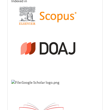
indexing
Indexed in