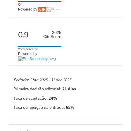
Q4
Powered by
citescore
0.9
2025
CiteScore
25rd percentil
Powered by
Taxas
Período: 1 jan 2025 - 31 dec 2025
Primeira decisão editorial:
21 dias
Taxa de aceitação:
24%
Taxa de rejeição na entrada:
65%