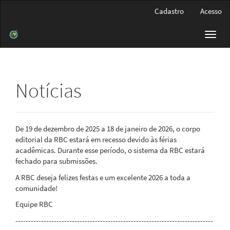
Navegação
Cadastro
Acesso
Principal
Conteúdo
Toggl
principal
navig
Barra
Lateral
Notícias
De 19 de dezembro de 2025 a 18 de janeiro de 2026, o corpo
editorial da RBC estará em recesso devido às férias
acadêmicas. Durante esse período, o sistema da RBC estará
fechado para submissões.
A RBC deseja felizes festas e um excelente 2026 a toda a
comunidade!
Equipe RBC
-----------------------------------------------------------------------------