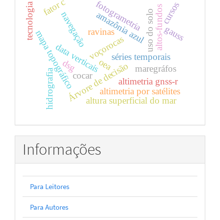
fator c
fotogrametria
cursos
tecnologia
altos-fundos
uso do solo
navegação
amazônia azul
gauss
ravinas
mapa topográfico
voçorocas
data verticais
séries temporais
oea
dsg
Árvore de decisão
maregráfos
hidrografia
cocar
altimetria gnss-r
altimetria por satélites
altura superficial do mar
Informações
Para Leitores
Para Autores