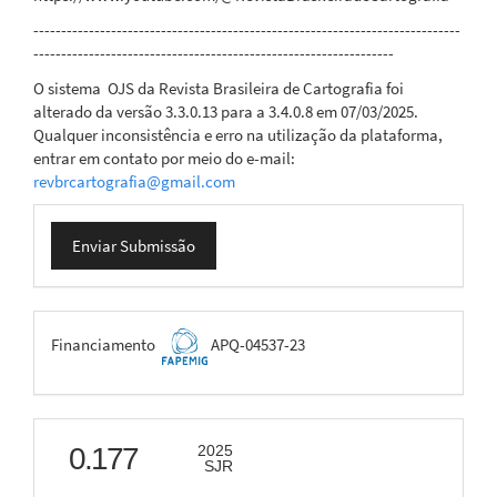
-----------------------------------------------------------------------------
-----------------------------------------------------------------
O sistema OJS da Revista Brasileira de Cartografia foi
alterado da versão
3.3.0.13 para a 3.4.0.8 em 07/03/2025.
Qualquer inconsistência e erro na utilização da plataforma,
entrar em contato por meio do e-mail:
revbrcartografia@gmail.com
Enviar
Enviar Submissão
Submissão
FAPEMIG
Financiamento
APQ-04537-23
scimago
0.177
2025
SJR