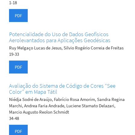
1-18
PDF
Potencialidade do Uso de Dados Geofísicos
Aerolevantados para Aplicações Geodésicas
Ruy Melgaço Lucas de Jesus, Silvio Rogério Correia de Freitas
19-33
PDF
Avaliação do Sistema de Código de Cores “See
Color” em Mapa Tátil
Niédja Sodré de Araújo, Fabrício Rosa Amorim, Sandra Regina
Marchi, Andrea Faria Andrade, Luciene Stamato Delazari,
Marcio Augusto Reolon Schmidt
34-48
PDF