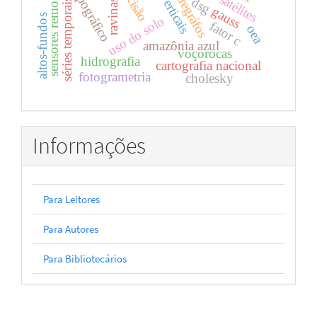
data verticais
maregráfos
sensores remotos
dsg
séries temporais
ravinas
gauss
altos-fundos
uso do solo
fator c
oea
amazônia azul
voçorocas
hidrografia
cartografia nacional
fotogrametria
cholesky
Informações
Para Leitores
Para Autores
Para Bibliotecários