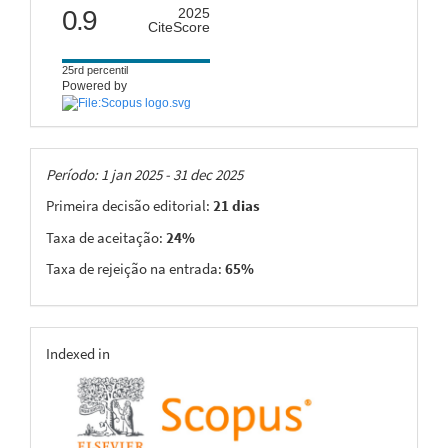
citescore
0.9
2025
CiteScore
25rd percentil
Powered by
Taxas
Período: 1 jan 2025 - 31 dec 2025
Primeira decisão editorial:
21 dias
Taxa de aceitação:
24%
Taxa de rejeição na entrada:
65%
indexing
Indexed in