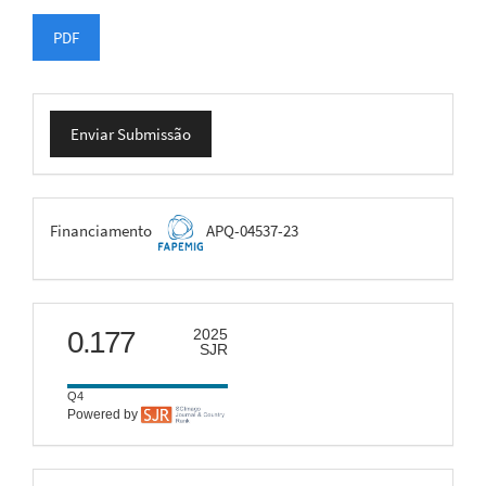
PDF
Enviar
Enviar Submissão
Submissão
FAPEMIG
Financiamento
APQ-04537-23
scimago
0.177
2025
SJR
Q4
Powered by