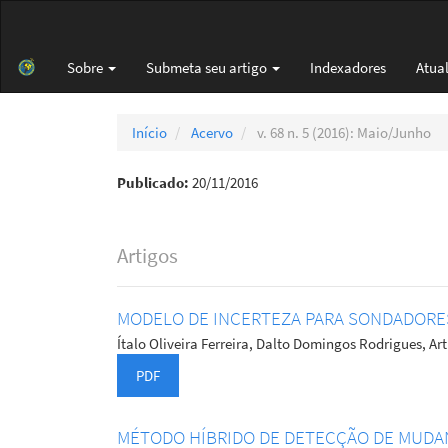
Navegação
Principal
Conteúdo
Sobre
Submeta seu artigo
Indexadores
Atua
principal
Barra
Lateral
Início
Acervo
v. 68 n. 5 (2016): Maio/Junho
Publicado:
20/11/2016
Artigos
MODELO DE INCERTEZA PARA SONDADORES
Ítalo Oliveira Ferreira, Dalto Domingos Rodrigues, Ar
PDF
MÉTODO HÍBRIDO DE DETECÇÃO DE MUDA