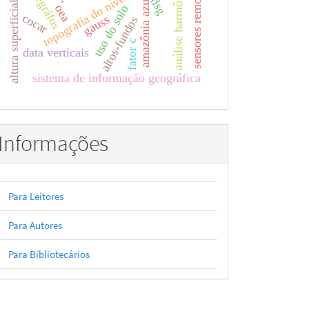
topografia do nível médio do mar
altura superficial do mar
maregráfos
análise harmônica
sensores remotos
dsg
amazônia azul
oea
uso do solo
cocar
gauss
altos-fundos
fator c
data verticais
sistema de informação geográfica
Informações
Para Leitores
Para Autores
Para Bibliotecários