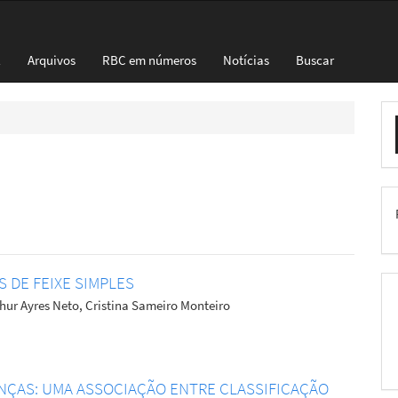
l
Arquivos
RBC em números
Notícias
Buscar
E
S
 DE FEIXE SIMPLES
thur Ayres Neto, Cristina Sameiro Monteiro
NÇAS: UMA ASSOCIAÇÃO ENTRE CLASSIFICAÇÃO