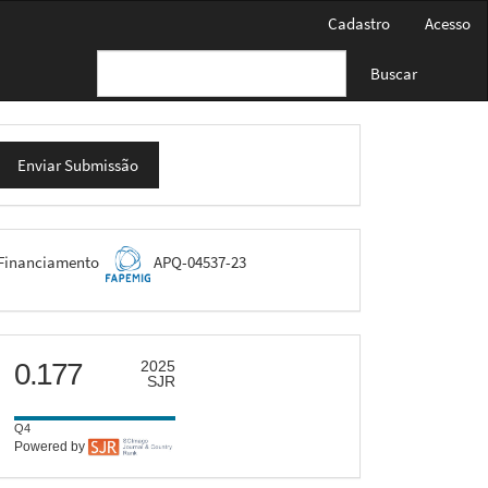
Cadastro
Acesso
Buscar
nviar
Enviar Submissão
ubmissão
FAPEMIG
Financiamento
APQ-04537-23
scimago
0.177
2025
SJR
Q4
Powered by