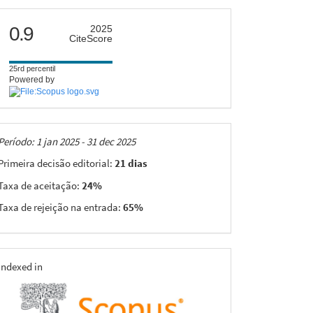
citescore
0.9
2025
CiteScore
25rd percentil
Powered by
Taxas
Período: 1 jan 2025 - 31 dec 2025
Primeira decisão editorial:
21 dias
Taxa de aceitação:
24%
Taxa de rejeição na entrada:
65%
indexing
Indexed in