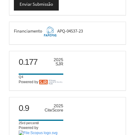
Enviar Submissão
Submissão
FAPEMIG
Financiamento
APQ-04537-23
scimago
0.177
2025
SJR
Q4
Powered by
citescore
0.9
2025
CiteScore
25rd percentil
Powered by