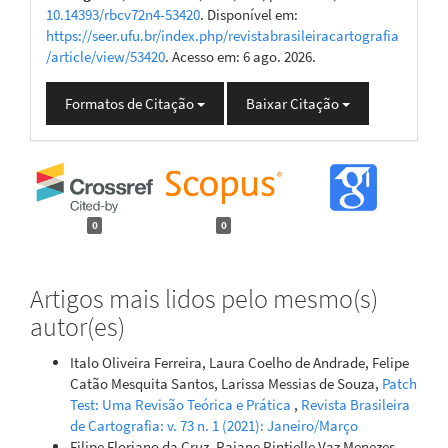
10.14393/rbcv72n4-53420
. Disponível em:
https://seer.ufu.br/index.php/revistabrasileiracartografia
/article/view/53420
. Acesso em: 6 ago. 2026.
Formatos de Citação
Baixar Citação
0
0
Artigos mais lidos pelo mesmo(s)
autor(es)
Italo Oliveira Ferreira, Laura Coelho de Andrade, Felipe
Catão Mesquita Santos, Larissa Messias de Souza,
Patch
Test: Uma Revisão Teórica e Prática
,
Revista Brasileira
de Cartografia: v. 73 n. 1 (2021): Janeiro/Março
Filipe Floriano da Cruz, Raiane Rintielle Vaz Menezes,