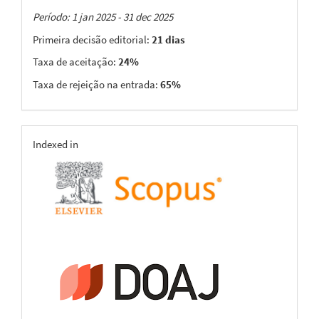
Taxas
Período: 1 jan 2025 - 31 dec 2025
Primeira decisão editorial:
21 dias
Taxa de aceitação:
24%
Taxa de rejeição na entrada:
65%
indexing
Indexed in