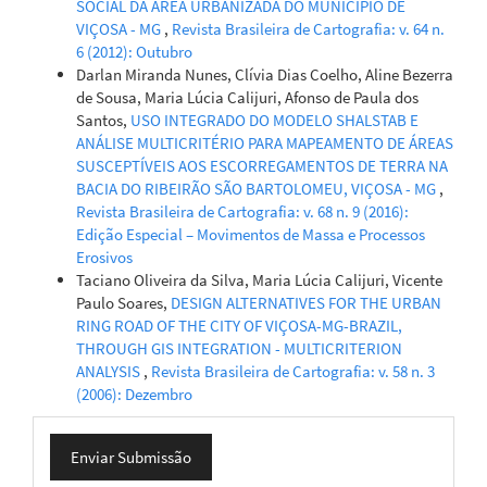
SOCIAL DA ÁREA URBANIZADA DO MUNICÍPIO DE
VIÇOSA - MG
,
Revista Brasileira de Cartografia: v. 64 n.
6 (2012): Outubro
Darlan Miranda Nunes, Clívia Dias Coelho, Aline Bezerra
de Sousa, Maria Lúcia Calijuri, Afonso de Paula dos
Santos,
USO INTEGRADO DO MODELO SHALSTAB E
ANÁLISE MULTICRITÉRIO PARA MAPEAMENTO DE ÁREAS
SUSCEPTÍVEIS AOS ESCORREGAMENTOS DE TERRA NA
BACIA DO RIBEIRÃO SÃO BARTOLOMEU, VIÇOSA - MG
,
Revista Brasileira de Cartografia: v. 68 n. 9 (2016):
Edição Especial – Movimentos de Massa e Processos
Erosivos
Taciano Oliveira da Silva, Maria Lúcia Calijuri, Vicente
Paulo Soares,
DESIGN ALTERNATIVES FOR THE URBAN
RING ROAD OF THE CITY OF VIÇOSA-MG-BRAZIL,
THROUGH GIS INTEGRATION - MULTICRITERION
ANALYSIS
,
Revista Brasileira de Cartografia: v. 58 n. 3
(2006): Dezembro
Enviar
Enviar Submissão
Submissão