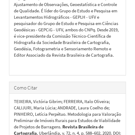
Ajustamento de Observações, Geoestatística e Controle
de Qualidade. É líder do Grupo de Estudo e Pesquisa em
Levantamentos Hidrográficos - GEPLH - UFV e
pesquisador do Grupo de Estudo e Pesquisa em Ciências
Geodésicas - GEPCiG - UFV, ambos do CNPq. Desde 2019,
é vice-presidente da Comissão Técnico-Científica de
Hidrografia da Sociedade Brasileira de Cartografia,
Geodésia, Fotogrametria e Sensoriamento Remoto e
Editor Associado da Revista Brasileira de Cartografia.
Como Citar
TEIXEIRA, Victória Gibrim; FERREIRA, Italo Oliveira;
CALIJURI, Maria Lúcia; ANDRADE, Laura Coelho de;
PINHEIRO, Letícia Perpétuo. Metodologia para Valoração
Preliminar de Imóveis Rurais para Estudos de Viabilidade
de Projetos de Barragens.
Revista Brasileira de
Cartografia
, Uberlândia, v. 72, n. 4, p. 588–602, 2020. DOI: