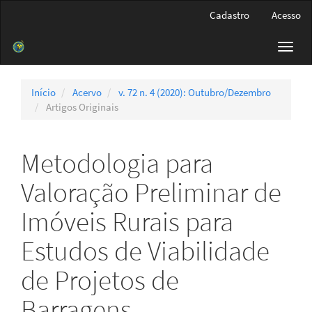
Navegação
Cadastro
Acesso
Principal
Conteúdo
Toggl
principal
navig
Barra
Lateral
Início
Acervo
v. 72 n. 4 (2020): Outubro/Dezembro
Artigos Originais
Metodologia para
Valoração Preliminar de
Imóveis Rurais para
Estudos de Viabilidade
de Projetos de
Barragens