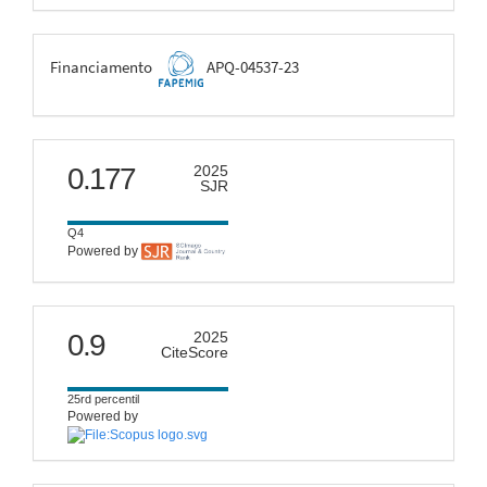
FAPEMIG
Financiamento
APQ-04537-23
scimago
0.177
2025
SJR
Q4
Powered by
citescore
0.9
2025
CiteScore
25rd percentil
Powered by