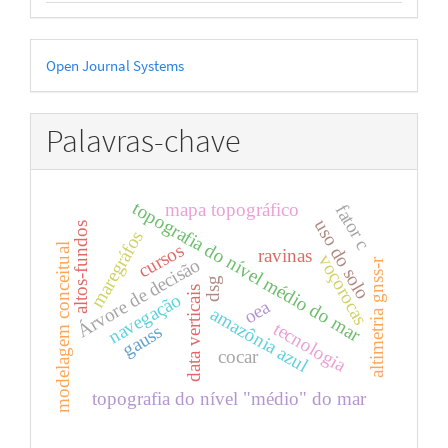
Desenvolvido
Open Journal Systems
por
Palavras-chave
topografia do nível médio do mar
mapa topográfico
fator c
uso do solo
altos-fundos
maregráfos
cursos
modelagem conceitual
ravinas
voçorocas
Árvore de decisão
altimetria gnss-r
dsg
data verticais
navegação
oea
amazônia azul
tecnologia
gauss
cocar
topografia do nível "médio" do mar