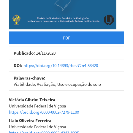
PDF
Publicado:
14/11/2020
DOI:
https://doi.org/10.14393/rbcv72n4-53420
Palavras-chave:
Viabilidade, Avaliação, Uso e ocupação do solo
Conteúdo
Victória Gibrim Teixeira
Universidade Federal de Viçosa
do
https://orcid.org/0000-0002-7279-110X
artigo
Italo Oliveira Ferreira
Universidade Federal de Viçosa
principal
https://orcid.org/0000-0002-4243-8225