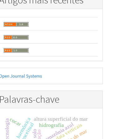
Artigos mais recentes
esenvolvido
Open Journal Systems
or
Palavras-chave
altura superficial do mar
análise harmônica
cocar
tecnologia
amazônia azul
data verticais
hidrografia