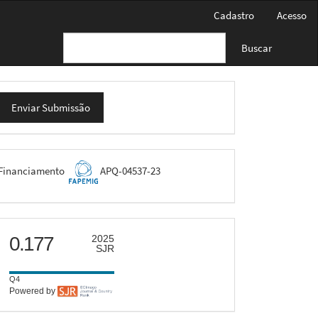
Cadastro
Acesso
Buscar
nviar
Enviar Submissão
ubmissão
FAPEMIG
Financiamento
APQ-04537-23
scimago
0.177
2025
SJR
Q4
Powered by