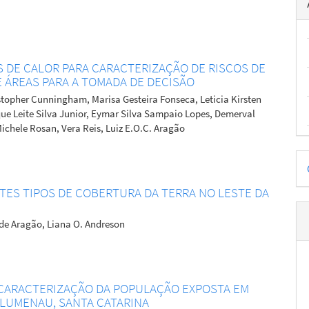
S DE CALOR PARA CARACTERIZAÇÃO DE RISCOS DE
E ÁREAS PARA A TOMADA DE DECISÃO
topher Cunningham, Marisa Gesteira Fonseca, Leticia Kirsten
que Leite Silva Junior, Eymar Silva Sampaio Lopes, Demerval
ichele Rosan, Vera Reis, Luiz E.O.C. Aragão
D
p
TES TIPOS DE COBERTURA DA TERRA NO LESTE DA
 de Aragão, Liana O. Andreson
 CARACTERIZAÇÃO DA POPULAÇÃO EXPOSTA EM
BLUMENAU, SANTA CATARINA