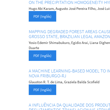
ON THE PRECIPITATION HOMOGENEITY HY
Hugo Abi Karam, Augusto José Pereira Filho, José Lui
PDF (Inglês)
MAPPING DEGRADED FOREST AREAS CAUSED
GROSSO STATE, BRAZILIAN LEGAL AMAZON
Yosio Edemir Shimabukuro, Egidio Arai, Liana Oighens
Duarte
PDF (Inglês)
A MACHINE LEARNING-BASED MODEL TO I
NOVA FRIBURGO-RJ
Glauston R. T. de Lima, Graziela Balda Scofield
PDF (Inglês)
A INFLUÊNCIA DA QUALIDADE DOS PRODU
DESLIZAMENTOS TRANSLACIONAIS ATRAV