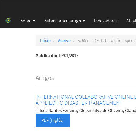
Navegação
Principal
Conteúdo
Sobre
Submeta seu artigo
Indexadores
Atua
principal
Barra
Lateral
Início
Acervo
v. 69 n. 1 (2017): Edição Espec
Publicado:
19/01/2017
Artigos
INTERNATIONAL COLLABORATIVE ONLINE
APPLIED TO DISASTER MANAGEMENT
Hilcéa Santos Ferreira, Cleber Silva de Oliveira, Cl
PDF (Inglês)