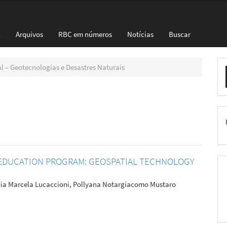
l
Arquivos
RBC em números
Notícias
Buscar
E
ial – Geotecnologias e Desastres Naturais
S
 EDUCATION PROGRAM: GEOSPATIAL TECHNOLOGY
audia Marcela Lucaccioni, Pollyana Notargiacomo Mustaro