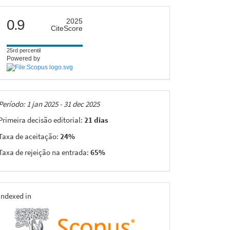
citescore
0.9
2025
CiteScore
25rd percentil
Powered by
Taxas
Período: 1 jan 2025 - 31 dec 2025
Primeira decisão editorial:
21 dias
Taxa de aceitação:
24%
Taxa de rejeição na entrada:
65%
indexing
Indexed in