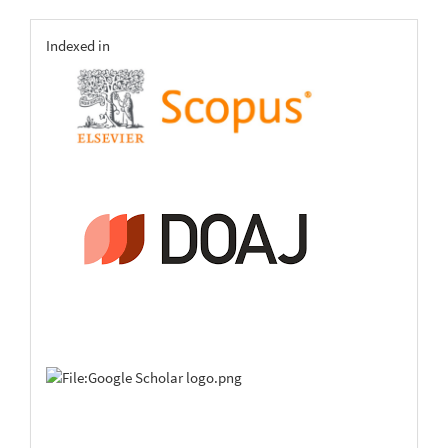
indexing
Indexed in