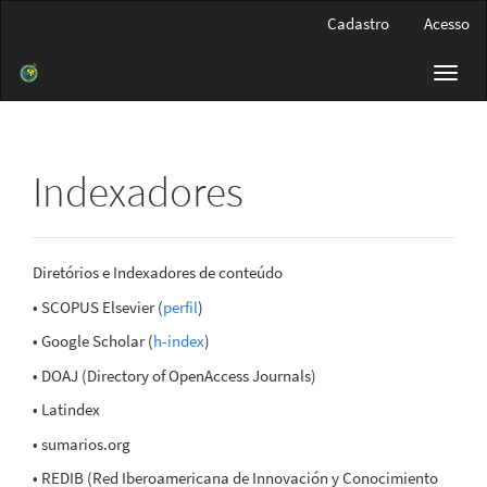
Navegação
Cadastro
Acesso
Principal
Conteúdo
Toggl
principal
navig
Barra
Lateral
Indexadores
Diretórios e Indexadores de conteúdo
• SCOPUS Elsevier (
perfil
)
• Google Scholar (
h-index
)
• DOAJ (Directory of OpenAccess Journals)
• Latindex
• sumarios.org
• REDIB (Red Iberoamericana de Innovación y Conocimiento