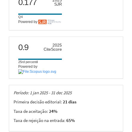
0.177
SJR
Q4
Powered by
citescore
0.9
2025
CiteScore
25rd percentil
Powered by
Taxas
Período: 1 jan 2025 - 31 dec 2025
Primeira decisão editorial:
21 dias
Taxa de aceitação:
24%
Taxa de rejeição na entrada:
65%