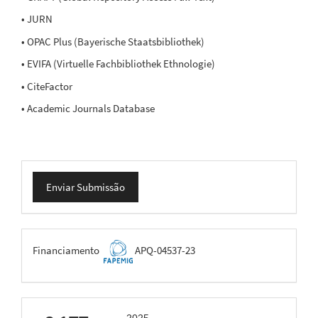
• JURN
• OPAC Plus (Bayerische Staatsbibliothek)
• EVIFA (Virtuelle Fachbibliothek Ethnologie)
• CiteFactor
• Academic Journals Database
Enviar
Enviar Submissão
Submissão
FAPEMIG
Financiamento
APQ-04537-23
scimago
2025