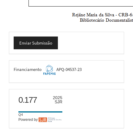
Enviar
Enviar Submissão
Submissão
FAPEMIG
Financiamento
APQ-04537-23
scimago
0.177
2025
SJR
Q4
Powered by