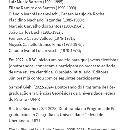
Luiz Muniz Barreto (1994-1995);
Eliane Ramiro dos Santos (1990-1993);
Cláudio Ivanof Lucarevischi, Genaro Araújo da Rocha,
Placidino Machado Fagundes (1985-1989);
Marcelo Carvalho dos Santos (1983-1984);
João Carlos Bach (1981-1982);
Fernando Castro Velloso (1975-1981);
Moysés Castello Branco Filho (1973-1975);
Cláudio Ivanof Lucarevischi (1970-1973);
Em 2022, a RBC iniciou um projeto para que jovens cientistas
(doutorandos) conheçam e participem do processo editorial
de uma revista científica. O projeto intitulado "Editores
Júniores" já contou com os seguintes participantes:
Samoel Giehl (2022-2024) Doutorando do Programa de Pós-
graduação em Ciências Geodésicas da Universidade Federal
do Paraná - UFPR
Beatriz Bicalho (2024-2025) Doutoranda do Programa de Pós-
graduação em Geografia da Universidade Federal de
Uberlândia - UFU
Flavia Piovani Luz Aieta Afonso (2025-2026), Doutorando no