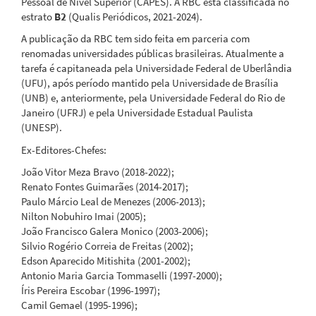
Pessoal de Nível Superior (CAPES). A RBC está classificada no
estrato
B2
(Qualis Periódicos, 2021-2024).
A publicação da RBC tem sido feita em parceria com
renomadas universidades públicas brasileiras. Atualmente a
tarefa é capitaneada pela Universidade Federal de Uberlândia
(UFU), após período mantido pela Universidade de Brasília
(UNB) e, anteriormente, pela Universidade Federal do Rio de
Janeiro (UFRJ) e pela Universidade Estadual Paulista
(UNESP).
Ex-Editores-Chefes:
João Vitor Meza Bravo (2018-2022);
Renato Fontes Guimarães (2014-2017);
Paulo Márcio Leal de Menezes (2006-2013);
Nilton Nobuhiro Imai (2005);
João Francisco Galera Monico (2003-2006);
Silvio Rogério Correia de Freitas (2002);
Edson Aparecido Mitishita (2001-2002);
Antonio Maria Garcia Tommaselli (1997-2000);
Íris Pereira Escobar (1996-1997);
Camil Gemael (1995-1996);