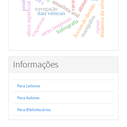
dinâmica do nível da água
altura superficial do mar
fator c
ravinas
amazônia azul
Árvore de decisão
navegação
data verticais
maregráfos
séries temporais
voçorocas
hidrografia
cursos
Informações
Para Leitores
Para Autores
Para Bibliotecários