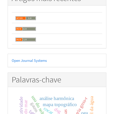
Desenvolvido
Open Journal Systems
por
Palavras-chave
uso do solo
análise harmônica
altimetria gnss-r
produtividade
gauss
mapa topográfico
cocar
dsg
oea