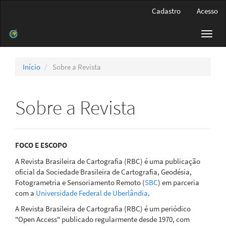
Navegação
Cadastro
Acesso
Principal
Conteúdo
Toggl
principal
navig
Barra
Lateral
Início
Sobre a Revista
Sobre a Revista
FOCO E ESCOPO
A Revista Brasileira de Cartografia (RBC) é uma publicação
oficial da Sociedade Brasileira de Cartografia, Geodésia,
Fotogrametria e Sensoriamento Remoto (
SBC
) em parceria
com a
Universidade Federal de Uberlândia
.
A Revista Brasileira de Cartografia (RBC) é um periódico
"Open Access" publicado regularmente desde 1970, com