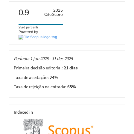
citescore
0.9
2025
CiteScore
25rd percentil
Powered by
Taxas
Período: 1 jan 2025 - 31 dec 2025
Primeira decisão editorial:
21 dias
Taxa de aceitação:
24%
Taxa de rejeição na entrada:
65%
indexing
Indexed in