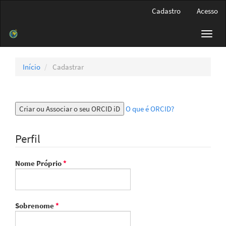
Navegação
Cadastro
Acesso
Principal
Conteúdo
Toggl
principal
navig
Barra
Lateral
Início
Cadastrar
Criar ou Associar o seu ORCID iD
O que é ORCID?
Perfil
Obrigatório
Nome Próprio
*
Obrigatório
Sobrenome
*