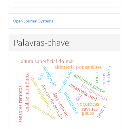
Desenvolvido
Open Journal Systems
por
Palavras-chave
altura superficial do mar
altimetria por satélites
navegação
cholesky
uso do solo
cocar
oea
altimetria gnss-r
análise harmônica
cursos
mapa topográfico
amazônia azul
fotogrametria
Árvore de decisão
sensores remotos
hidrografia
data verticais
dsg
voçorocas
altos-fundos
fator c
ravinas
gauss