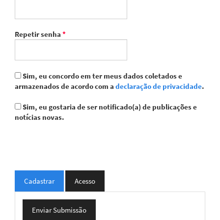
Obrigatório
Repetir senha
*
Sim, eu concordo em ter meus dados coletados e
armazenados de acordo com a
declaração de privacidade
.
Sim, eu gostaria de ser notificado(a) de publicações e
notícias novas.
Cadastrar
Acesso
Enviar
Enviar Submissão
Submissão