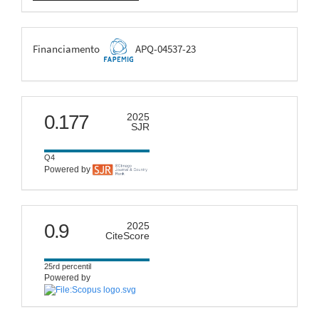
FAPEMIG
Financiamento
APQ-04537-23
scimago
0.177
2025
SJR
Q4
Powered by
citescore
0.9
2025
CiteScore
25rd percentil
Powered by