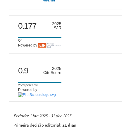
scimago
0.177
2025
SJR
Q4
Powered by
citescore
0.9
2025
CiteScore
25rd percentil
Powered by
Taxas
Período: 1 jan 2025 - 31 dec 2025
Primeira decisão editorial:
21 dias