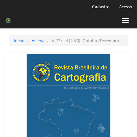
Navegação
Cadastro
Acesso
Principal
Conteúdo
Toggl
principal
navig
Barra
Lateral
Início
Acervo
v. 72 n. 4 (2020): Outubro/Dezembro