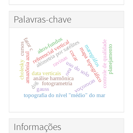
por
Palavras-chave
altos-fundos
fator c
referencial vertical
altimetria por satélites
controle de qualidade
cursos
maregráfos
planejamento
mapa topográfico
cocar
amazônia azul
ravinas
cholesky
uso do solo
oea
data verticais
análise harmônica
voçorocas
dsg
fotogrametria
gauss
topografia do nível "médio" do mar
Informações