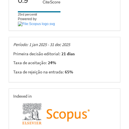
0.9
CiteScore
25rd percentil
Powered by
Taxas
Período: 1 jan 2025 - 31 dec 2025
Primeira decisão editorial:
21 dias
Taxa de aceitação:
24%
Taxa de rejeição na entrada:
65%
indexing
Indexed in