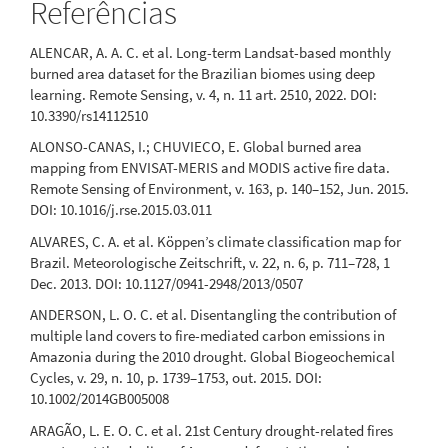
Referências
10.1016/j.rsase.2026.102145
ALENCAR, A. A. C. et al. Long-term Landsat-based monthly
burned area dataset for the Brazilian biomes using deep
Erika BERENGUER, Dolors ARMENTERAS, Alexander C. LEES,
learning. Remote Sensing, v. 4, n. 11 art. 2510, 2022. DOI:
Philip M. FEARNSIDE, Ane ALENCAR, Cláudio ALMEIDA, Luiz
10.3390/rs14112510
ARAGÃO, Jos BARLOW, Bibiana BILBAO, Paulo BRANDO,
Paulette BYNOE, Matt FINER, Bernardo M. FLORES, Clinton
ALONSO-CANAS, I.; CHUVIECO, E. Global burned area
N. JENKINS, Celso SILVA JR, Charlotte SMITH, Carlos SOUZA,
mapping from ENVISAT-MERIS and MODIS active fire data.
Roosevelt GARCÍA-VILACORTA, Nathália NASCIMENTO
(2024)
Remote Sensing of Environment, v. 163, p. 140–152, Jun. 2015.
Drivers and ecological impacts of deforestation and
DOI: 10.1016/j.rse.2015.03.011
forest degradation in the Amazon.
Acta Amazonica,
ALVARES, C. A. et al. Köppen’s climate classification map for
54(spe1).
Brazil. Meteorologische Zeitschrift, v. 22, n. 6, p. 711–728, 1
10.1590/1809-4392202203420
Dec. 2013. DOI: 10.1127/0941-2948/2013/0507
ANDERSON, L. O. C. et al. Disentangling the contribution of
multiple land covers to fire-mediated carbon emissions in
Alderlene Pimentel de Brito, Sávio José Filgueiras Ferreira,
Amazonia during the 2010 drought. Global Biogeochemical
Didier Gastmans, Sébastien Pinel, Javier Tomasella, Márcio
Cycles, v. 29, n. 10, p. 1739–1753, out. 2015. DOI:
Luiz da Silva, Alexandre Souza Bastos, Walter Lucas Pimentel
10.1002/2014GB005008
de Brito, Lucas Vituri Santarosa, Zayra Christine Sátyro dos
Santos, Ingo Daniel Wahnfried
(2026)
ARAGÃO, L. E. O. C. et al. 21st Century drought-related fires