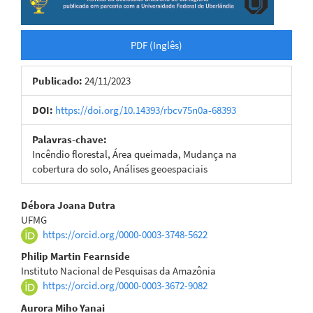
PDF (Inglês)
Publicado:
24/11/2023
DOI:
https://doi.org/10.14393/rbcv75n0a-68393
Palavras-chave:
Incêndio florestal, Área queimada, Mudança na
cobertura do solo, Análises geoespaciais
Conteúdo
Débora Joana Dutra
UFMG
do
https://orcid.org/0000-0003-3748-5622
artigo
Philip Martin Fearnside
Instituto Nacional de Pesquisas da Amazônia
principal
https://orcid.org/0000-0003-3672-9082
Aurora Miho Yanai