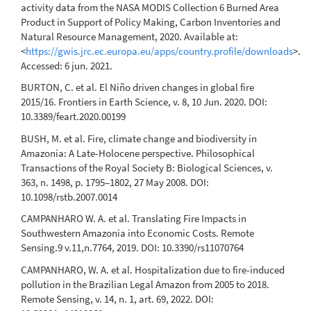
activity data from the NASA MODIS Collection 6 Burned Area
Product in Support of Policy Making, Carbon Inventories and
Natural Resource Management, 2020. Available at:
<
https://gwis.jrc.ec.europa.eu/apps/country.profile/downloads
>.
Accessed: 6 jun. 2021.
BURTON, C. et al. El Niño driven changes in global fire
2015/16. Frontiers in Earth Science, v. 8, 10 Jun. 2020. DOI:
10.3389/feart.2020.00199
BUSH, M. et al. Fire, climate change and biodiversity in
Amazonia: A Late-Holocene perspective. Philosophical
Transactions of the Royal Society B: Biological Sciences, v.
363, n. 1498, p. 1795–1802, 27 May 2008. DOI:
10.1098/rstb.2007.0014
CAMPANHARO W. A. et al. Translating Fire Impacts in
Southwestern Amazonia into Economic Costs. Remote
Sensing.9 v.11,n.7764, 2019. DOI: 10.3390/rs11070764
CAMPANHARO, W. A. et al. Hospitalization due to fire-induced
pollution in the Brazilian Legal Amazon from 2005 to 2018.
Remote Sensing, v. 14, n. 1, art. 69, 2022. DOI: