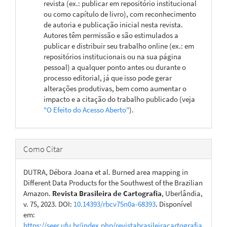
revista (ex.: publicar em repositório institucional
ou como capítulo de livro), com reconhecimento
de autoria e publicação inicial nesta revista.
Autores têm permissão e são estimulados a
publicar e distribuir seu trabalho online (ex.: em
repositórios institucionais ou na sua página
pessoal) a qualquer ponto antes ou durante o
processo editorial, já que isso pode gerar
alterações produtivas, bem como aumentar o
impacto e a citação do trabalho publicado (veja
"O Efeito do Acesso Aberto"
).
Como Citar
DUTRA, Débora Joana et al. Burned area mapping in
Different Data Products for the Southwest of the Brazilian
Amazon.
Revista Brasileira de Cartografia
, Uberlândia,
v. 75, 2023. DOI:
10.14393/rbcv75n0a-68393
. Disponível
em:
https://seer.ufu.br/index.php/revistabrasileiracartografia