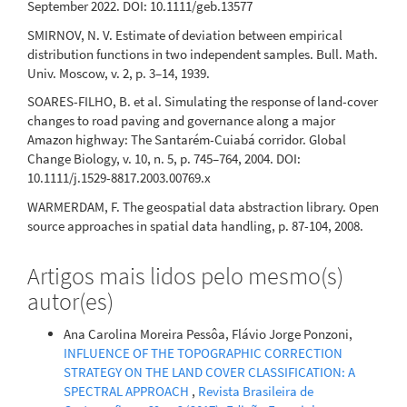
September 2022. DOI: 10.1111/geb.13577
SMIRNOV, N. V. Estimate of deviation between empirical
distribution functions in two independent samples. Bull. Math.
Univ. Moscow, v. 2, p. 3–14, 1939.
SOARES-FILHO, B. et al. Simulating the response of land-cover
changes to road paving and governance along a major
Amazon highway: The Santarém-Cuiabá corridor. Global
Change Biology, v. 10, n. 5, p. 745–764, 2004. DOI:
10.1111/j.1529-8817.2003.00769.x
WARMERDAM, F. The geospatial data abstraction library. Open
source approaches in spatial data handling, p. 87-104, 2008.
Artigos mais lidos pelo mesmo(s)
autor(es)
Ana Carolina Moreira Pessôa, Flávio Jorge Ponzoni,
INFLUENCE OF THE TOPOGRAPHIC CORRECTION
STRATEGY ON THE LAND COVER CLASSIFICATION: A
SPECTRAL APPROACH
,
Revista Brasileira de