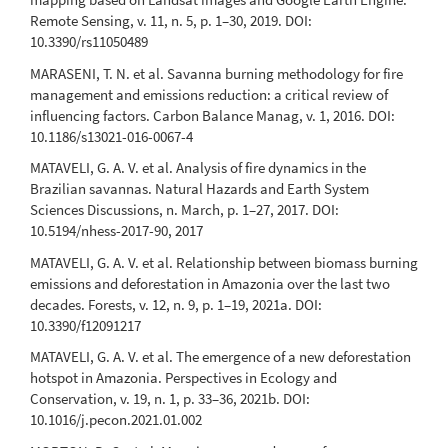
Remote Sensing, v. 11, n. 5, p. 1–30, 2019. DOI:
10.3390/rs11050489
MARASENI, T. N. et al. Savanna burning methodology for fire
management and emissions reduction: a critical review of
influencing factors. Carbon Balance Manag, v. 1, 2016. DOI:
10.1186/s13021-016-0067-4
MATAVELI, G. A. V. et al. Analysis of fire dynamics in the
Brazilian savannas. Natural Hazards and Earth System
Sciences Discussions, n. March, p. 1–27, 2017. DOI:
10.5194/nhess-2017-90, 2017
MATAVELI, G. A. V. et al. Relationship between biomass burning
emissions and deforestation in Amazonia over the last two
decades. Forests, v. 12, n. 9, p. 1–19, 2021a. DOI:
10.3390/f12091217
MATAVELI, G. A. V. et al. The emergence of a new deforestation
hotspot in Amazonia. Perspectives in Ecology and
Conservation, v. 19, n. 1, p. 33–36, 2021b. DOI:
10.1016/j.pecon.2021.01.002