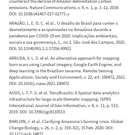
Impacts of inter-annual rainfall variability and
counteract the decline of Amazon deforestation carbon
hydrological cycle intensification on groundwater in an
emissions. Nature Communications, v. 9, n. 1, p. 1–12, 2018.
Amazon micro catchment.
Hydrological Sciences Journal,
DOI: 10.1038/s41467-017-02771-y
71(7), 1323.
ARAGÃO, L. E. O. C. et al.. O desafio do Brasil para conter o
10.1080/02626667.2026.2634191
desmatamento e as queimadas na Amazônia durante a
pandemia por COVID-19 em 2020: implicações ambientais,
sociais e sua governança, 1., no 1. São José dos Campos, 2020.
Andrew A. Clelland, Gareth J. Marshall, Robert Baxter,
DOI: 10.13140/RG.2.2.17256.49921
Stefano Potter, Anna C. Talucci, Joshua M. Rady, Hélène
ARRUDA, V. L. S. et al. An alternative approach for mapping
Genet, Brendan M. Rogers, Susan M. Natali
(2024)
burn scars using Landsat imagery, Google Earth Engine, and
Annual and Seasonal Patterns of Burned Area Products
deep learning in the Brazilian savanna. Remote Sensing
in Arctic-Boreal North America and Russia for 2001–
Applications: Society and Environment, v. 22, art. 100472, 2021.
2020.
Remote Sensing, 16(17), 3306.
DOI: 10.1016/j.rsase.2021.100472
10.3390/rs16173306
ASSIS, L. F. F. G. et al. TerraBrasilis: A Spatial data analytics
infrastructure for large-scale thematic mapping. ISPRS
International Journal of Geo-Information, v. 8, n. 11, p. 513,
Poliana Domingos Ferro, Guilherme Mataveli, Jeferson de
2019. DOI: 10.3390/ijgi8110513
Souza Arcanjo, Débora Joana Dutra, Thaís Pereira de
Medeiros, Yosio Edemir Shimabukuro, Ana Carolina Moreira
BARLOW, J. et al. Clarifying Amazonia’s burning crisis. Global
Pessôa, Gabriel de Oliveira, Liana Oighenstein Anderson
Change Biology, v. 26, n. 2, p. 319–321, 15 Feb. 2020. DOI:
(2024)
10.1111/gcb.14872