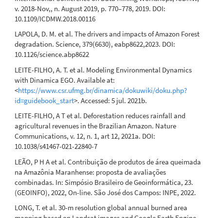
v. 2018-Nov,, n. August 2019, p. 770–778, 2019. DOI:
10.1109/ICDMW.2018.00116
LAPOLA, D. M. et al. The drivers and impacts of Amazon Forest
degradation. Science, 379(6630), eabp8622,2023. DOI:
10.1126/science.abp8622
LEITE-FILHO, A. T. et al. Modeling Environmental Dynamics
with Dinamica EGO. Available at:
<
https://www.csr.ufmg.br/dinamica/dokuwiki/doku.php?
id=guidebook_start
>. Accessed: 5 jul. 2021b.
LEITE-FILHO, A T et al. Deforestation reduces rainfall and
agricultural revenues in the Brazilian Amazon. Nature
Communications, v. 12, n. 1, art 12, 2021a. DOI:
10.1038/s41467-021-22840-7
LEÃO, P H A et al. Contribuição de produtos de área queimada
na Amazônia Maranhense: proposta de avaliações
combinadas. In: Simpósio Brasileiro de Geoinformática, 23.
(GEOINFO), 2022, On-line. São José dos Campos: INPE, 2022.
LONG, T. et al. 30-m resolution global annual burned area
mapping based on Landsat images and Google Earth Engine.