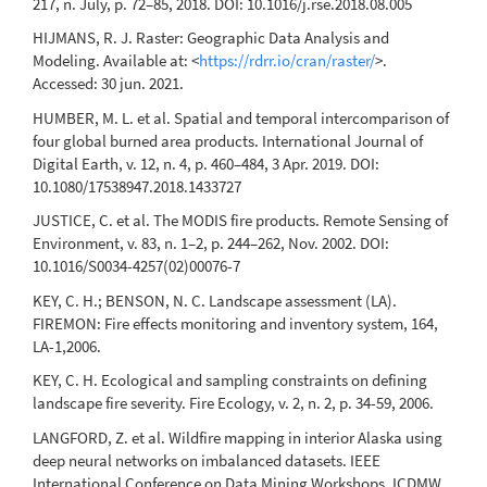
217, n. July, p. 72–85, 2018. DOI: 10.1016/j.rse.2018.08.005
HIJMANS, R. J. Raster: Geographic Data Analysis and
Modeling. Available at: <
https://rdrr.io/cran/raster/
>.
Accessed: 30 jun. 2021.
HUMBER, M. L. et al. Spatial and temporal intercomparison of
four global burned area products. International Journal of
Digital Earth, v. 12, n. 4, p. 460–484, 3 Apr. 2019. DOI:
10.1080/17538947.2018.1433727
JUSTICE, C. et al. The MODIS fire products. Remote Sensing of
Environment, v. 83, n. 1–2, p. 244–262, Nov. 2002. DOI:
10.1016/S0034-4257(02)00076-7
KEY, C. H.; BENSON, N. C. Landscape assessment (LA).
FIREMON: Fire effects monitoring and inventory system, 164,
LA-1,2006.
KEY, C. H. Ecological and sampling constraints on defining
landscape fire severity. Fire Ecology, v. 2, n. 2, p. 34-59, 2006.
LANGFORD, Z. et al. Wildfire mapping in interior Alaska using
deep neural networks on imbalanced datasets. IEEE
International Conference on Data Mining Workshops, ICDMW,