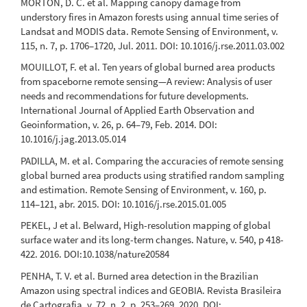
MORTON, D. C. et al. Mapping canopy damage from
understory fires in Amazon forests using annual time series of
Landsat and MODIS data. Remote Sensing of Environment, v.
115, n. 7, p. 1706–1720, Jul. 2011. DOI: 10.1016/j.rse.2011.03.002
MOUILLOT, F. et al. Ten years of global burned area products
from spaceborne remote sensing—A review: Analysis of user
needs and recommendations for future developments.
International Journal of Applied Earth Observation and
Geoinformation, v. 26, p. 64–79, Feb. 2014. DOI:
10.1016/j.jag.2013.05.014
PADILLA, M. et al. Comparing the accuracies of remote sensing
global burned area products using stratified random sampling
and estimation. Remote Sensing of Environment, v. 160, p.
114–121, abr. 2015. DOI: 10.1016/j.rse.2015.01.005
PEKEL, J et al. Belward, High-resolution mapping of global
surface water and its long-term changes. Nature, v. 540, p 418-
422. 2016. DOI:10.1038/nature20584
PENHA, T. V. et al. Burned area detection in the Brazilian
Amazon using spectral indices and GEOBIA. Revista Brasileira
de Cartografia, v. 72, n. 2, p. 253–269, 2020. DOI: