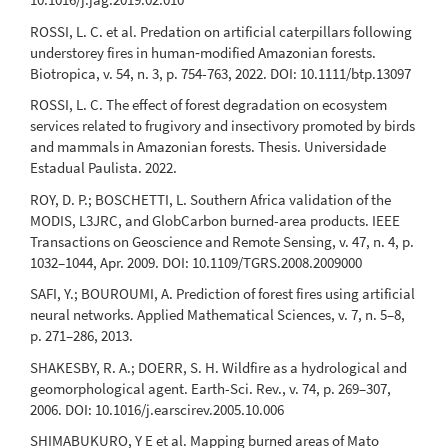
ROSSI, L. C. et al. Predation on artificial caterpillars following
understorey fires in human‐modified Amazonian forests.
Biotropica, v. 54, n. 3, p. 754-763, 2022. DOI: 10.1111/btp.13097
ROSSI, L. C. The effect of forest degradation on ecosystem
services related to frugivory and insectivory promoted by birds
and mammals in Amazonian forests. Thesis. Universidade
Estadual Paulista. 2022.
ROY, D. P.; BOSCHETTI, L. Southern Africa validation of the
MODIS, L3JRC, and GlobCarbon burned-area products. IEEE
Transactions on Geoscience and Remote Sensing, v. 47, n. 4, p.
1032–1044, Apr. 2009. DOI: 10.1109/TGRS.2008.2009000
SAFI, Y.; BOUROUMI, A. Prediction of forest fires using artificial
neural networks. Applied Mathematical Sciences, v. 7, n. 5–8,
p. 271–286, 2013.
SHAKESBY, R. A.; DOERR, S. H. Wildfire as a hydrological and
geomorphological agent. Earth-Sci. Rev., v. 74, p. 269–307,
2006. DOI: 10.1016/j.earscirev.2005.10.006
SHIMABUKURO, Y E et al. Mapping burned areas of Mato