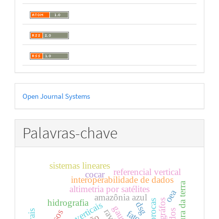
Desenvolvido
Open Journal Systems
por
Palavras-chave
sistemas lineares
referencial vertical
cocar
interoperabilidade de dados
altimetria por satélites
oea
amazônia azul
maregráfos
hidrografia
voçorocas
data verticais
dsg
gauss
fator c