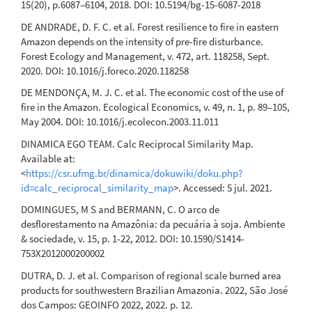
15(20), p.6087–6104, 2018. DOI: 10.5194/bg-15-6087-2018
DE ANDRADE, D. F. C. et al. Forest resilience to fire in eastern
Amazon depends on the intensity of pre-fire disturbance.
Forest Ecology and Management, v. 472, art. 118258, Sept.
2020. DOI: 10.1016/j.foreco.2020.118258
DE MENDONÇA, M. J. C. et al. The economic cost of the use of
fire in the Amazon. Ecological Economics, v. 49, n. 1, p. 89–105,
May 2004. DOI: 10.1016/j.ecolecon.2003.11.011
DINAMICA EGO TEAM. Calc Reciprocal Similarity Map.
Available at:
<
https://csr.ufmg.br/dinamica/dokuwiki/doku.php?
id=calc_reciprocal_similarity_map
>. Accessed: 5 jul. 2021.
DOMINGUES, M S and BERMANN, C. O arco de
desflorestamento na Amazônia: da pecuária à soja. Ambiente
& sociedade, v. 15, p. 1-22, 2012. DOI: 10.1590/S1414-
753X2012000200002
DUTRA, D. J. et al. Comparison of regional scale burned area
products for southwestern Brazilian Amazonia. 2022, São José
dos Campos: GEOINFO 2022, 2022. p. 12.