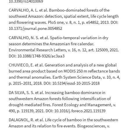
10.3390/rs14010069
CARVALHO, A. L. et al. Bamboo-dominated forests of the
southwest Amazon: detection, spatial extent, life cycle length
and flowering waves. PloS one, v. 8, n. 1, p. e54852, 2013. DOI:
10.1371/journal.pone.0054852
CARVALHO, N. S. et al. Spatio-temporal variation in dry
season determines the Amazonian fire calendar.
Environmental Research Letters, v. 16, n. 12, art. 125009, 2021.
DOI: 10.1088/1748-9326/ac3aa3
CHUVIECO, E. et al. Generation and analysis of a new global
burned area product based on MODIS 250 m reflectance bands
and thermal anomalies. Earth System Science Data, v. 10, n. 4,
p. 2015–2031, 2018. DOI: 10.5194/essd-10-2015-2018
DA SILVA, S. S. et al. Increasing bamboo dominance in
southwestern Amazon forests following intensification of
drought-mediated fires. Forest Ecology and Management, v.
490, p. 119139, 2021. DOI: 10.1016/j.foreco.2021.119139
DALAGNOL, R. et al. Life cycle of bamboo in the southwestern
Amazon and its relation to fire events. Biogeosciences, v.