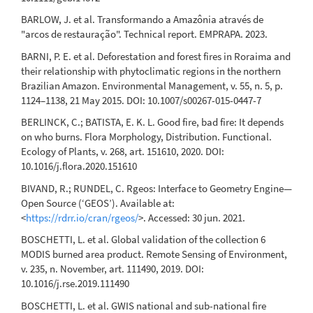
Regional-Scale Assessment of Burn Scar Mapping in
BARLOW, J. et al. Transformando a Amazônia através de
Southwestern Amazonia Using Burned Area Products
"arcos de restauração". Technical report. EMPRAPA. 2023.
and CBERS/WFI Data Cubes.
Fire, 7(3), 67.
10.3390/fire7030067
BARNI, P. E. et al. Deforestation and forest fires in Roraima and
their relationship with phytoclimatic regions in the northern
Brazilian Amazon. Environmental Management, v. 55, n. 5, p.
1124–1138, 21 May 2015. DOI: 10.1007/s00267-015-0447-7
BERLINCK, C.; BATISTA, E. K. L. Good fire, bad fire: It depends
on who burns. Flora Morphology, Distribution. Functional.
Ecology of Plants, v. 268, art. 151610, 2020. DOI:
10.1016/j.flora.2020.151610
BIVAND, R.; RUNDEL, C. Rgeos: Interface to Geometry Engine—
Open Source (‘GEOS’). Available at:
<
https://rdrr.io/cran/rgeos/
>. Accessed: 30 jun. 2021.
BOSCHETTI, L. et al. Global validation of the collection 6
MODIS burned area product. Remote Sensing of Environment,
v. 235, n. November, art. 111490, 2019. DOI:
10.1016/j.rse.2019.111490
BOSCHETTI, L. et al. GWIS national and sub-national fire