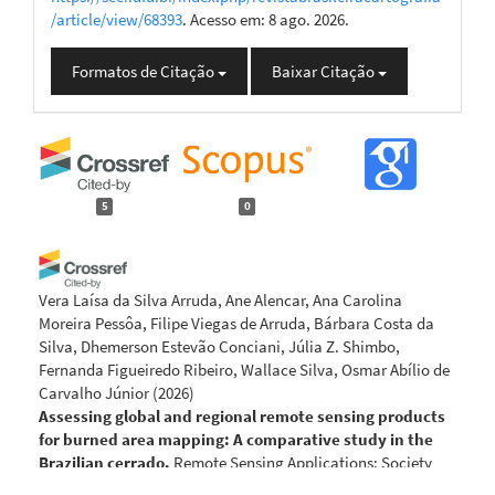
/article/view/68393
. Acesso em: 8 ago. 2026.
Formatos de Citação
Baixar Citação
5
0
Vera Laísa da Silva Arruda, Ane Alencar, Ana Carolina
Moreira Pessôa, Filipe Viegas de Arruda, Bárbara Costa da
Silva, Dhemerson Estevão Conciani, Júlia Z. Shimbo,
Fernanda Figueiredo Ribeiro, Wallace Silva, Osmar Abílio de
Carvalho Júnior
(2026)
Assessing global and regional remote sensing products
for burned area mapping: A comparative study in the
Brazilian cerrado.
Remote Sensing Applications: Society
and Environment, 43, 102145.