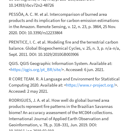
10.14393/rbcv72n2-48726
PESSÔA, A. C. M. et al. Intercomparison of burned area
products and its implication for carbon emission estimations
in the Amazon. Remote Sensing, v. 12, n. 23, p. 3864, 25 Nov.
2020. DOI: 10.3390/rs12233864
PRENTICE, I. C. et al. Modeling fire and the terrestrial carbon
balance. Global Biogeochemical Cycles, v. 25, n. 3, p. n/a-n/a,
Sept. 2011. DOI: 10.1029/2010GB003906
QGIS. QGIS Geographic Information System. Available at:
<
https://qgis.org/pt_BR/site/
>. Accessed: 6 jun. 2021.
R CORE TEAM. R. A Language and Environment for Statistical
Computing 2020. Available at: <
https://www.r-project.org/
>.
Accessed: 2 may 2021.
RODRIGUES, J. A. et al. How well do global burned area
products represent fire patterns in the Brazilian Savannas
biome? An accuracy assessment of the MCD64 collections.
International Journal of Applied Earth Observation and
Geoinformation, v. 78, p. 318–331, Jun. 2019. DOI:
10.1016/j.jag.2019.02.010