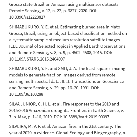
Grosso state Brazilian Amazon using multisensor datasets.
Remote Sensing, v. 12, n. 22, p. 3827, 2020. DOI:
10.3390/rs12223827
SHIMABUKURO, Y. E. et al. Estimating burned area in Mato
Grosso, Brazil, using an object-based classification method on
a systematic sample of medium resolution satellite images.
IEEE Journal of Selected Topics in Applied Earth Observations
and Remote Sensing, v. 8, n. 9, p. 4502–4508, 2015. DOI:
10.1109/JSTARS.2015.2464097
SHIMABUKURO, Y. E. and SMIT, J. A. The least-squares mixing
models to generate fraction images derived from remote
sensing multispectral data. IEEE Transactions on Geoscience
and Remote Sensing, v. 29, pp. 16–20, 1991. DOI:
10.1109/36.103288
SILVA JUNIOR, C. H. L. et al. Fire responses to the 2010 and
2015/2016 Amazonian droughts. Frontiers in Earth Science, v.
7, n. May, p. 1–16, 2019. DOI: 10.3389/feart.2019.00097
SILVEIRA, M. V. F. et al. Amazon fires in the 21st century: The
year of 2020 in evidence. Global Ecology and Biogeography, n.