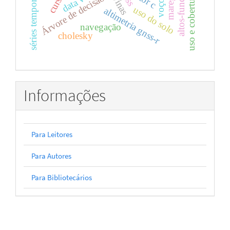
uso e cobertura da terra
ravinas
cursos
altos-fundos
séries temporais
Árvore de decisão
uso do solo
altimetria gnss-r
navegação
cholesky
Informações
Para Leitores
Para Autores
Para Bibliotecários