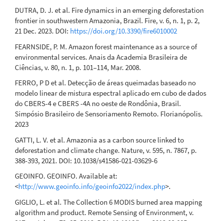
DUTRA, D. J. et al. Fire dynamics in an emerging deforestation
frontier in southwestern Amazonia, Brazil. Fire, v. 6, n. 1, p. 2,
21 Dec. 2023. DOI:
https://doi.org/10.3390/fire6010002
FEARNSIDE, P. M. Amazon forest maintenance as a source of
environmental services. Anais da Academia Brasileira de
Ciências, v. 80, n. 1, p. 101–114, Mar. 2008.
FERRO, P D et al. Detecção de áreas queimadas baseado no
modelo linear de mistura espectral aplicado em cubo de dados
do CBERS-4 e CBERS -4A no oeste de Rondônia, Brasil.
Simpósio Brasileiro de Sensoriamento Remoto. Florianópolis.
2023
GATTI, L. V. et al. Amazonia as a carbon source linked to
deforestation and climate change. Nature, v. 595, n. 7867, p.
388-393, 2021. DOI: 10.1038/s41586-021-03629-6
GEOINFO. GEOINFO. Available at:
<
http://www.geoinfo.info/geoinfo2022/index.php
>.
GIGLIO, L. et al. The Collection 6 MODIS burned area mapping
algorithm and product. Remote Sensing of Environment, v.