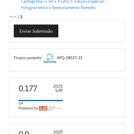
Cartografia: v. 69 n. 6 (2017): Edição Especial –
Fotogrametria e Sensoriamento Remoto
<<
<
1
2
Enviar
Enviar Submissão
Submissão
FAPEMIG
Financiamento
APQ-04537-23
scimago
0.177
2025
SJR
Q4
Powered by
citescore
2025