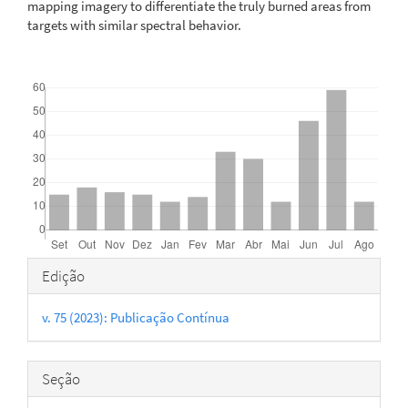
mapping imagery to differentiate the truly burned areas from
targets with similar spectral behavior.
Downloads
Detalhes
Edição
do
v. 75 (2023): Publicação Contínua
artigo
Seção