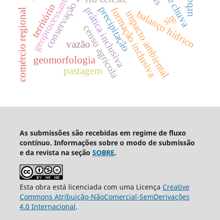
conservação florestal
geoprocessamento
território
precipitação
prática inclusiva
formação inclusiva
comércio regional
impacto ambiental
balanço hídrico
sig
censo agrícola
vazão
geomorfologia
pastagem
As submissões são recebidas em regime de fluxo
contínuo. Informações sobre o modo de submissão
e da revista na seção
SOBRE
.
Esta obra está licenciada com uma Licença
Creative
Commons Atribuição-NãoComercial-SemDerivações
4.0 Internacional
.